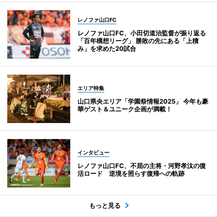
レノファ山口FC
レノファ山口FC、小田切道治監督が振り返る
「百年構想リーグ」 勝敗の先にある「上積
み」を求めた20試合
エリア特集
山口県央エリア「学園祭情報2025」 今年も豪
華ゲスト＆ユニーク企画が満載！
インタビュー
レノファ山口FC、不屈の主将・河野孝汰の復
活ロード 逆境を照らす復帰への軌跡
もっと見る