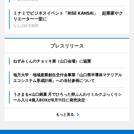
ミナミでビジネスイベント「RISE KANSAI」 起業家やク
リエーター一堂に
なんば経済新聞
プレスリリース
ねずみくんのチョッキ展（山口会場）に協賛
地方大学・地域産業創生交付金事業「山口県半導体マテリアル
エコシステム形成計画」への当社参画について
うさまる×山口銘菓 月でひろった卵ふんわりミルクぷっくりシ
ール入り4個入BOXが8月11日に発売決定
もっと見る