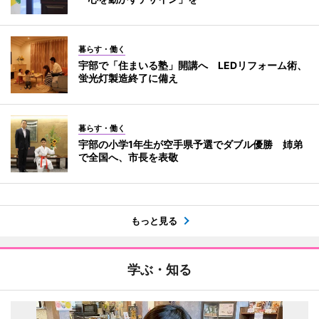
暮らす・働く
宇部で「住まいる塾」開講へ LEDリフォーム術、
蛍光灯製造終了に備え
暮らす・働く
宇部の小学1年生が空手県予選でダブル優勝 姉弟
で全国へ、市長を表敬
もっと見る
学ぶ・知る