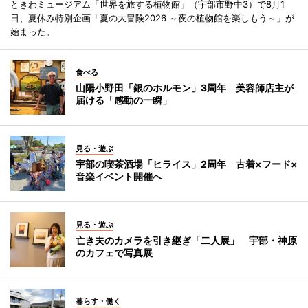
ときわミュージアム「世界を旅する植物館」（宇部市野中3）で8月1
日、夏休み特別企画「夏の大冒険2026 ～夜の植物館を楽しもう～」が
始まった。
食べる
山陽小野田「銀のホルモン」3周年 美容師店主が
届ける「感動の一瞬」
見る・遊ぶ
宇部の喫茶酒場「ヒライス」2周年 古着×フード×
音楽イベント開催へ
見る・遊ぶ
亡き夫のカメラを引き継ぎ「二人展」 宇部・神原
のカフェで写真展
暮らす・働く