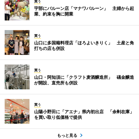
買う
宇部にバルーン店「マナワバルーン」 主婦から起
業、約束を胸に開業
買う
山口に多国籍料理店「ほろよいきりく」 土産と角
打ちの店も併設
買う
山口・阿知須に「クラフト麦酒醸造所」 礒金醸造
が開設、直売所も併設
買う
山陽小野田に「アエナ」県内初出店 「余剰在庫」
を買い取り低価格で提供
もっと見る