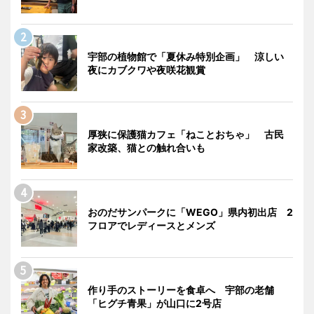
宇部の植物館で「夏休み特別企画」 涼しい
夜にカブクワや夜咲花観賞
厚狭に保護猫カフェ「ねことおちゃ」 古民
家改築、猫との触れ合いも
おのだサンパークに「WEGO」県内初出店 2
フロアでレディースとメンズ
作り手のストーリーを食卓へ 宇部の老舗
「ヒグチ青果」が山口に2号店