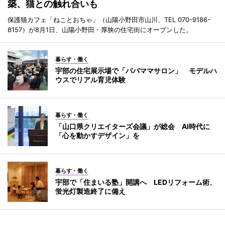
築、猫との触れ合いも
保護猫カフェ「ねことおちゃ」（山陽小野田市山川、TEL 070-9186-
8157）が8月1日、山陽小野田・厚狭の住宅街にオープンした。
暮らす・働く
宇部の住宅展示場で「パパママサロン」 モデルハ
ウスでリアル育児体験
暮らす・働く
「山口県クリエイターズ会議」が総会 AI時代に
「心を動かすデザイン」を
暮らす・働く
宇部で「住まいる塾」開講へ LEDリフォーム術、
蛍光灯製造終了に備え