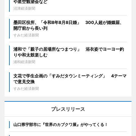
や星空観望会など
沼津経済新聞
墨田区役所、「令和8年8月8日婚」 300人超が婚姻届、
開庁前から長い列
すみだ経済新聞
浦和で「親子の居場所なつまつり」 浴衣姿でヨーヨー釣
りや和太鼓楽しむ
浦和経済新聞
文花で学生企画の「すみだタウンミーティング」 4テーマ
で意見交換
すみだ経済新聞
プレスリリース
山口県宇部市に『世界のカブクワ展』がやってくる！