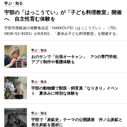
学ぶ・知る
宇部の「はっこうてい」が「子ども料理教室」開催
へ 自主性育む体験を
宇部市西岐波の発酵食品店「HAKKOUTEI（はっこうてい）」（TEL
0836-52-8283）が8月8日、「夏休み子ども料理教室」を開催する。
学ぶ・知る
おのサンで「出張オーキャン」 7つの専門学校、
アプリ制作や看護体験も
学ぶ・知る
宇部の動物園で獣医・飼育員「なりきり」イベン
ト 夏休みに特別な体験を
学ぶ・知る
宇部で「炭鉱史」テーマの公開講座 沖ノ山炭鉱と
長生炭鉱を題材に