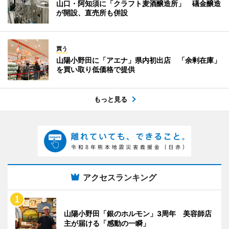
山口・阿知須に「クラフト麦酒醸造所」 礒金醸造
が開設、直売所も併設
買う
山陽小野田に「アエナ」県内初出店 「余剰在庫」
を買い取り低価格で提供
もっと見る
アクセスランキング
山陽小野田「銀のホルモン」3周年 美容師店
主が届ける「感動の一瞬」