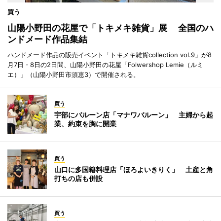
買う
山陽小野田の花屋で「トキメキ雑貨」展 全国のハ
ンドメード作品集結
ハンドメード作品の販売イベント「トキメキ雑貨collection vol.9」が8
月7日・8日の2日間、山陽小野田の花屋「Folwershop Lemie（ルミ
エ）」（山陽小野田市須恵3）で開催される。
買う
宇部にバルーン店「マナワバルーン」 主婦から起
業、約束を胸に開業
買う
山口に多国籍料理店「ほろよいきりく」 土産と角
打ちの店も併設
買う