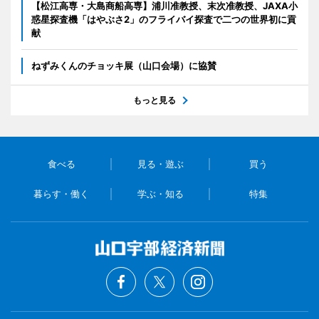
【松江高専・大島商船高専】浦川准教授、末次准教授、JAXA小
惑星探査機「はやぶさ2」のフライバイ探査で二つの世界初に貢
献
ねずみくんのチョッキ展（山口会場）に協賛
もっと見る
食べる
見る・遊ぶ
買う
暮らす・働く
学ぶ・知る
特集