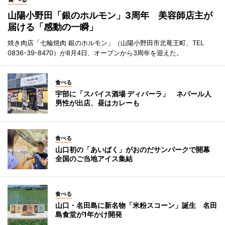
山陽小野田「銀のホルモン」3周年 美容師店主が
届ける「感動の一瞬」
焼き肉店「七輪焼肉 銀のホルモン」（山陽小野田市北竜王町、TEL
0836-39-8470）が8月4日、オープンから3周年を迎えた。
食べる
宇部に「スパイス酒場 ディパーラ」 ネパール人
男性が出店、昼はカレーも
食べる
山口初の「あいぱく」がおのだサンパークで開幕
全国のご当地アイス集結
食べる
山口・名田島に新名物「米粉スコーン」誕生 名田
島食堂が1年かけ開発