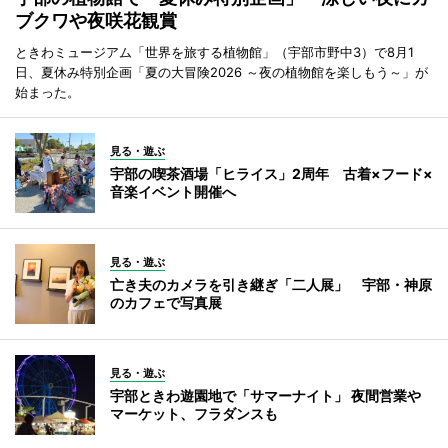
ブクワや夜咲花観賞
ときわミュージアム「世界を旅する植物館」（宇部市野中3）で8月1
日、夏休み特別企画「夏の大冒険2026 ～夜の植物館を楽しもう～」が
始まった。
見る・遊ぶ
宇部の喫茶酒場「ヒライス」2周年 古着×フード×
音楽イベント開催へ
見る・遊ぶ
亡き夫のカメラを引き継ぎ「二人展」 宇部・神原
のカフェで写真展
見る・遊ぶ
宇部ときわ遊園地で「サマーナイト」 夜間営業や
マーケット、フラダンスも