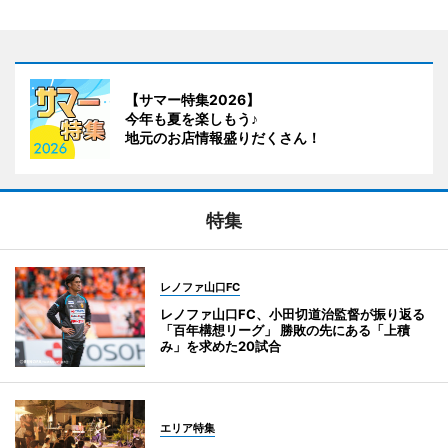
【サマー特集2026】
今年も夏を楽しもう♪
地元のお店情報盛りだくさん！
特集
レノファ山口FC
レノファ山口FC、小田切道治監督が振り返る
「百年構想リーグ」 勝敗の先にある「上積
み」を求めた20試合
エリア特集