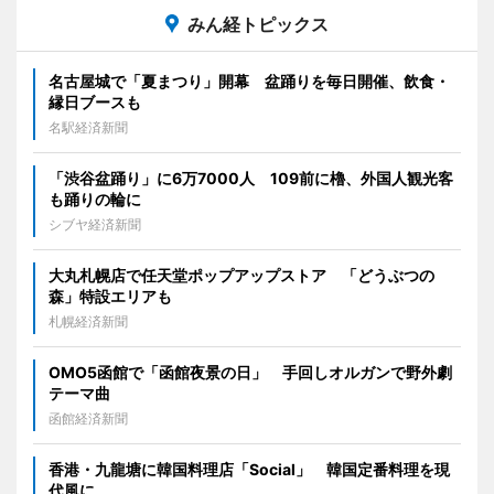
みん経トピックス
名古屋城で「夏まつり」開幕 盆踊りを毎日開催、飲食・
縁日ブースも
名駅経済新聞
「渋谷盆踊り」に6万7000人 109前に櫓、外国人観光客
も踊りの輪に
シブヤ経済新聞
大丸札幌店で任天堂ポップアップストア 「どうぶつの
森」特設エリアも
札幌経済新聞
OMO5函館で「函館夜景の日」 手回しオルガンで野外劇
テーマ曲
函館経済新聞
香港・九龍塘に韓国料理店「Social」 韓国定番料理を現
代風に