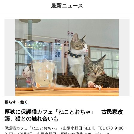
最新ニュース
暮らす・働く
厚狭に保護猫カフェ「ねことおちゃ」 古民家改
築、猫との触れ合いも
保護猫カフェ「ねことおちゃ」（山陽小野田市山川、TEL 070-9186-
8157）が8月1日、山陽小野田・厚狭の住宅街にオープンした。