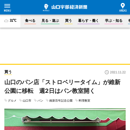
31°C
食べる
見る・遊ぶ
買う
暮らす・働く
学ぶ・知る
買う
2021.11.22
山口のパン店「ストロベリータイム」が維新
公園に移転 週2日はパン教室開く
グルメ
山口市
パン
維新百年記念公園
料理教室