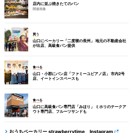
店内に並ぶ焼きたてのパン
関連画像
買う
山口にベーカリー「二度寝の長州」 地元の不動産会社
が出店、高級食パン提供
食べる
山口・小郡にパン店「ファミーユピアノ店」 市内2号
店、イートインスペースも
食べる
山口に高級食パン専門店「みほり」 ミホリのテークア
ウト専門店、フルーツサンドも
おうちベーカリー strawberrytime Instagram