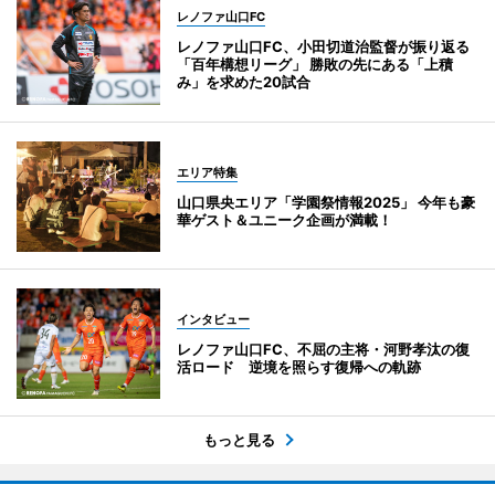
レノファ山口FC
レノファ山口FC、小田切道治監督が振り返る
「百年構想リーグ」 勝敗の先にある「上積
み」を求めた20試合
エリア特集
山口県央エリア「学園祭情報2025」 今年も豪
華ゲスト＆ユニーク企画が満載！
インタビュー
レノファ山口FC、不屈の主将・河野孝汰の復
活ロード 逆境を照らす復帰への軌跡
もっと見る