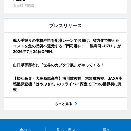
香港経済新聞
プレスリリース
職人手握りの本格寿司を配膳レーンでお届け。省力化で抑えた
コストを魚の品質へ還元する『門司港レトロ 渦寿司 -UZU-』が
2026年7月24日OPEN。
山口県宇部市に『世界のカブクワ展』がやってくる！
【松江高専・大島商船高専】浦川准教授、末次准教授、JAXA小
惑星探査機「はやぶさ2」のフライバイ探査で二つの世界初に貢
献
もっと見る
食べる
見る・遊ぶ
買う