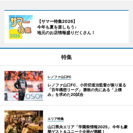
【サマー特集2026】
今年も夏を楽しもう♪
地元のお店情報盛りだくさん！
特集
レノファ山口FC
レノファ山口FC、小田切道治監督が振り返る
「百年構想リーグ」 勝敗の先にある「上積
み」を求めた20試合
エリア特集
山口県央エリア「学園祭情報2025」 今年も豪
華ゲスト＆ユニーク企画が満載！