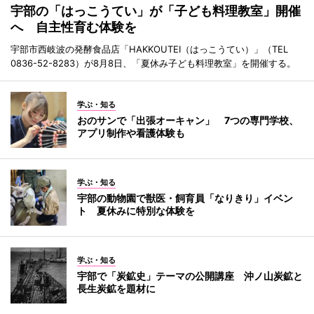
宇部の「はっこうてい」が「子ども料理教室」開催
へ 自主性育む体験を
宇部市西岐波の発酵食品店「HAKKOUTEI（はっこうてい）」（TEL
0836-52-8283）が8月8日、「夏休み子ども料理教室」を開催する。
学ぶ・知る
おのサンで「出張オーキャン」 7つの専門学校、
アプリ制作や看護体験も
学ぶ・知る
宇部の動物園で獣医・飼育員「なりきり」イベン
ト 夏休みに特別な体験を
学ぶ・知る
宇部で「炭鉱史」テーマの公開講座 沖ノ山炭鉱と
長生炭鉱を題材に