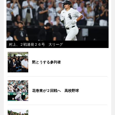
村上、２戦連発２６号 大リーグ
黙とうする参列者
花巻東が２回戦へ 高校野球