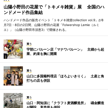
山陽小野田の花屋で「トキメキ雑貨」展 全国のハ
ンドメード作品集結
ハンドメード作品の販売イベント「トキメキ雑貨collection vol.9」が8
月7日・8日の2日間、山陽小野田の花屋「Folwershop Lemie（ルミ
エ）」（山陽小野田市須恵3）で開催される。
買う
宇部にバルーン店「マナワバルーン」 主婦から起
業、約束を胸に開業
買う
山口に多国籍料理店「ほろよいきりく」 土産と角
打ちの店も併設
買う
山口・阿知須に「クラフト麦酒醸造所」 礒金醸造
が開設、直売所も併設