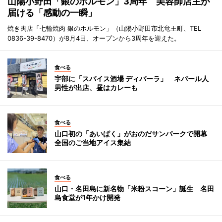
山陽小野田「銀のホルモン」3周年 美容師店主が
届ける「感動の一瞬」
焼き肉店「七輪焼肉 銀のホルモン」（山陽小野田市北竜王町、TEL
0836-39-8470）が8月4日、オープンから3周年を迎えた。
食べる
宇部に「スパイス酒場 ディパーラ」 ネパール人
男性が出店、昼はカレーも
食べる
山口初の「あいぱく」がおのだサンパークで開幕
全国のご当地アイス集結
食べる
山口・名田島に新名物「米粉スコーン」誕生 名田
島食堂が1年かけ開発