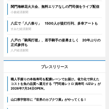
関門海峡花火大会、無料エリアなしの門司側をライブ配信
小倉経済新聞
八広で「八八祭り」 1500人が提灯行列、多幸アートも
すみだ経済新聞
八戸の「騎馬打毬」、若手騎手の姿勇ましく 20年ぶりの
正式参拝も
八戸経済新聞
プレスリリース
職人手握りの本格寿司を配膳レーンでお届け。省力化で抑えた
コストを魚の品質へ還元する『門司港レトロ 渦寿司 -UZU-』が
2026年7月24日OPEN。
山口県宇部市に『世界のカブクワ展』がやってくる！