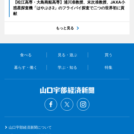
【松江高専・大島商船高専】浦川准教授、末次准教授、JAXA小
惑星探査機「はやぶさ2」のフライバイ探査で二つの世界初に貢
献
もっと見る
食べる
見る・遊ぶ
買う
暮らす・働く
学ぶ・知る
特集
山口宇部経済新聞について