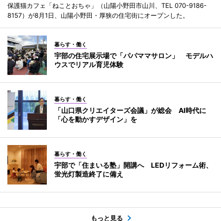
保護猫カフェ「ねことおちゃ」（山陽小野田市山川、TEL 070-9186-
8157）が8月1日、山陽小野田・厚狭の住宅街にオープンした。
暮らす・働く
宇部の住宅展示場で「パパママサロン」 モデルハ
ウスでリアル育児体験
暮らす・働く
「山口県クリエイターズ会議」が総会 AI時代に
「心を動かすデザイン」を
暮らす・働く
宇部で「住まいる塾」開講へ LEDリフォーム術、
蛍光灯製造終了に備え
もっと見る