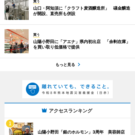
買う
山口・阿知須に「クラフト麦酒醸造所」 礒金醸造
が開設、直売所も併設
買う
山陽小野田に「アエナ」県内初出店 「余剰在庫」
を買い取り低価格で提供
もっと見る
アクセスランキング
山陽小野田「銀のホルモン」3周年 美容師店