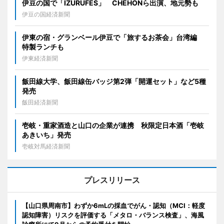
伊豆の国で「IZURUFES」 CHEHONら出演、地元勢も
伊豆の国経済新聞
伊東の宿・グランベール伊豆で「旅するお茶会」台湾編
特製ランチも
伊東経済新聞
飯田線大学、飯田線缶バッジ第2弾「開運セット」など5種
発売
飯田経済新聞
壱岐・重家酒造と山口の企業が連携 秋限定日本酒「壱岐
あきいち」発売
壱岐対馬経済新聞
プレスリリース
【山口県周南市】わずか6mLの採血でがん・認知（MCI：軽度
認知障害）リスクを評価する「メタロ・バランス検査」、海風