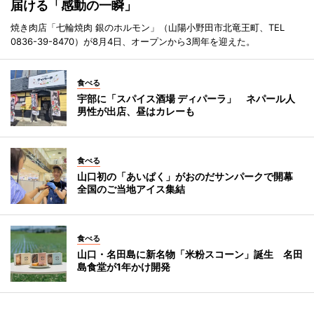
届ける「感動の一瞬」
焼き肉店「七輪焼肉 銀のホルモン」（山陽小野田市北竜王町、TEL
0836-39-8470）が8月4日、オープンから3周年を迎えた。
食べる
宇部に「スパイス酒場 ディパーラ」 ネパール人
男性が出店、昼はカレーも
食べる
山口初の「あいぱく」がおのだサンパークで開幕
全国のご当地アイス集結
食べる
山口・名田島に新名物「米粉スコーン」誕生 名田
島食堂が1年かけ開発