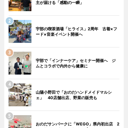
主が届ける「感動の一瞬」
宇部の喫茶酒場「ヒライス」2周年 古着×フ
ード×音楽イベント開催へ
宇部で「インナーケア」セミナー開催へ ジ
ムとコラボで内外から健康に
山陽小野田で「おのだハンドメイドマルシ
ェ」 40店舗出店、野菜の販売も
おのだサンパークに「WEGO」県内初出店 2