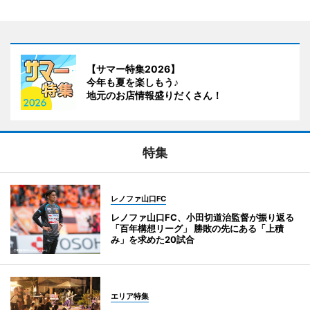
【サマー特集2026】
今年も夏を楽しもう♪
地元のお店情報盛りだくさん！
特集
レノファ山口FC
レノファ山口FC、小田切道治監督が振り返る
「百年構想リーグ」 勝敗の先にある「上積
み」を求めた20試合
エリア特集