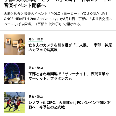
音楽イベント開催へ
古着と飲食と音楽のイベント「YOLO（ヨーロー） YOU ONLY LIVE
ONCE HIRAETH 2nd Anniversary」が8月11日、宇部の「多世代交流ス
ペースしばふ広場」（宇部市中央町3）で開かれる。
見る・遊ぶ
亡き夫のカメラを引き継ぎ「二人展」 宇部・神原
のカフェで写真展
見る・遊ぶ
宇部ときわ遊園地で「サマーナイト」 夜間営業や
マーケット、フラダンスも
見る・遊ぶ
レノファ山口FC、天皇杯かけFCバレイン下関と対
戦へ 今季初の公式戦