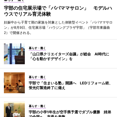
宇部の住宅展示場で「パパママサロン」 モデルハ
ウスでリアル育児体験
妊娠中から子育て期の家族を対象とした体験型イベント「パパママサロ
ン」が8月9日、住宅展示場「ハウジングプラザ宇部」（宇部市東藤曲
2）で開催される。
暮らす・働く
「山口県クリエイターズ会議」が総会 AI時代に
「心を動かすデザイン」を
暮らす・働く
宇部で「住まいる塾」開講へ LEDリフォーム術、
蛍光灯製造終了に備え
暮らす・働く
宇部の小学1年生が空手県予選でダブル優勝 姉弟
で全国へ、市長を表敬