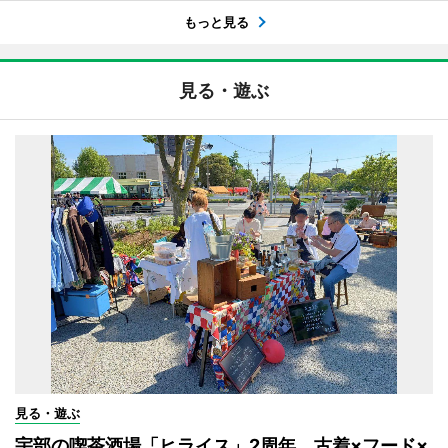
もっと見る
見る・遊ぶ
見る・遊ぶ
宇部の喫茶酒場「ヒライス」2周年 古着×フード×