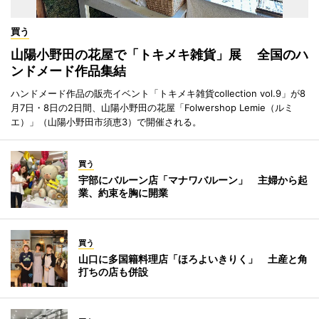
買う
山陽小野田の花屋で「トキメキ雑貨」展 全国のハ
ンドメード作品集結
ハンドメード作品の販売イベント「トキメキ雑貨collection vol.9」が8
月7日・8日の2日間、山陽小野田の花屋「Folwershop Lemie（ルミ
エ）」（山陽小野田市須恵3）で開催される。
買う
宇部にバルーン店「マナワバルーン」 主婦から起
業、約束を胸に開業
買う
山口に多国籍料理店「ほろよいきりく」 土産と角
打ちの店も併設