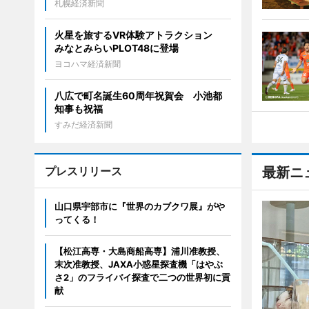
札幌経済新聞
火星を旅するVR体験アトラクション
みなとみらいPLOT48に登場
ヨコハマ経済新聞
八広で町名誕生60周年祝賀会 小池都
知事も祝福
すみだ経済新聞
プレスリリース
最新ニ
山口県宇部市に『世界のカブクワ展』がや
ってくる！
【松江高専・大島商船高専】浦川准教授、
末次准教授、JAXA小惑星探査機「はやぶ
さ2」のフライバイ探査で二つの世界初に貢
献