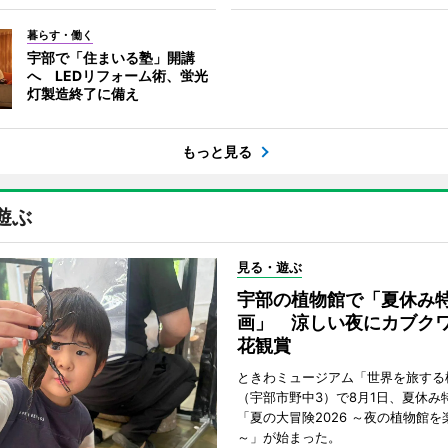
暮らす・働く
宇部で「住まいる塾」開講
へ LEDリフォーム術、蛍光
灯製造終了に備え
もっと見る
遊ぶ
見る・遊ぶ
宇部の植物館で「夏休み
画」 涼しい夜にカブク
花観賞
ときわミュージアム「世界を旅する
（宇部市野中3）で8月1日、夏休み
「夏の大冒険2026 ～夜の植物館を
～」が始まった。