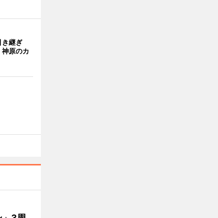
引き継ぎ
・神原のカ
」3周