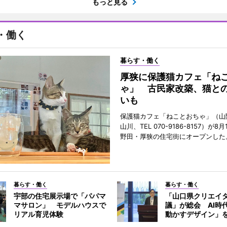
もっと見る
・働く
暮らす・働く
厚狭に保護猫カフェ「ね
ゃ」 古民家改築、猫と
いも
保護猫カフェ「ねことおちゃ」（山
山川、TEL 070-9186-8157）が
野田・厚狭の住宅街にオープンした
暮らす・働く
暮らす・働く
宇部の住宅展示場で「パパマ
「山口県クリエイ
マサロン」 モデルハウスで
議」が総会 AI時
リアル育児体験
動かすデザイン」