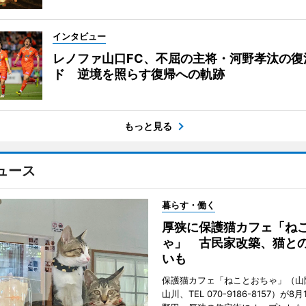
インタビュー
レノファ山口FC、不屈の主将・河野孝汰の復
ド 逆境を照らす復帰への軌跡
もっと見る
ュース
暮らす・働く
厚狭に保護猫カフェ「ね
ゃ」 古民家改築、猫と
いも
保護猫カフェ「ねことおちゃ」（山
山川、TEL 070-9186-8157）が