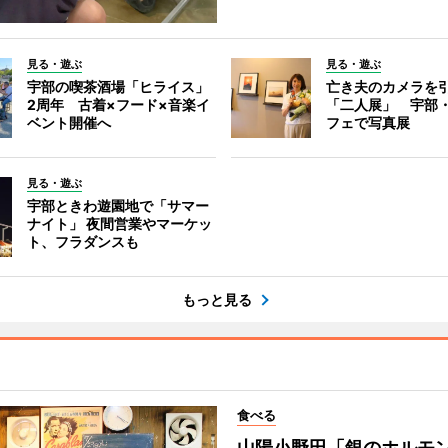
見る・遊ぶ
見る・遊ぶ
宇部の喫茶酒場「ヒライス」
亡き夫のカメラを
2周年 古着×フード×音楽イ
「二人展」 宇部
ベント開催へ
フェで写真展
見る・遊ぶ
宇部ときわ遊園地で「サマー
ナイト」 夜間営業やマーケッ
ト、フラダンスも
もっと見る
食べる
山陽小野田「銀のホルモン