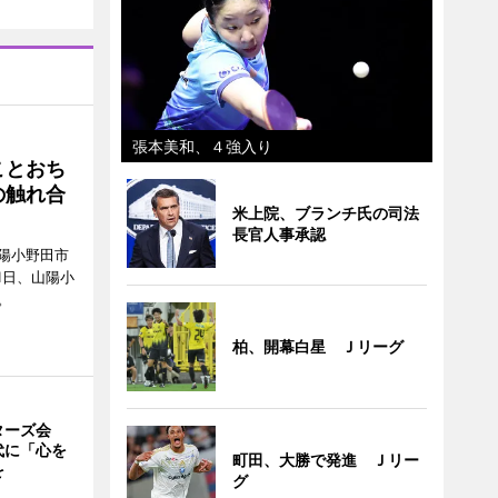
張本美和、４強入り
ことおち
の触れ合
米上院、ブランチ氏の司法
長官人事承認
陽小野田市
8月1日、山陽小
。
柏、開幕白星 Ｊリーグ
ターズ会
代に「心を
町田、大勝で発進 Ｊリー
を
グ