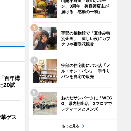
山陽小野田「銀のホルモ
ン」3周年 美容師店主が
届ける「感動の一瞬」
宇部の植物館で「夏休み特
別企画」 涼しい夜にカブ
クワや夜咲花観賞
宇部の住宅街にパン店「メ
ル・オン・パン」 手作り
パンを自宅で販売
「百年構
た20試
おのだサンパークに「WEG
O」県内初出店 2フロアで
レディースとメンズ
豪華ゲス
もっと見る