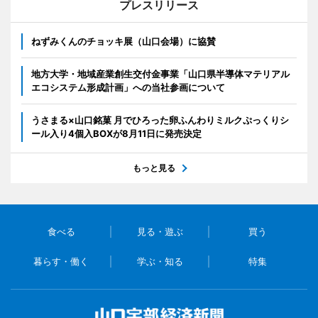
プレスリリース
ねずみくんのチョッキ展（山口会場）に協賛
地方大学・地域産業創生交付金事業「山口県半導体マテリアル
エコシステム形成計画」への当社参画について
うさまる×山口銘菓 月でひろった卵ふんわりミルクぷっくりシ
ール入り4個入BOXが8月11日に発売決定
もっと見る
食べる
見る・遊ぶ
買う
暮らす・働く
学ぶ・知る
特集