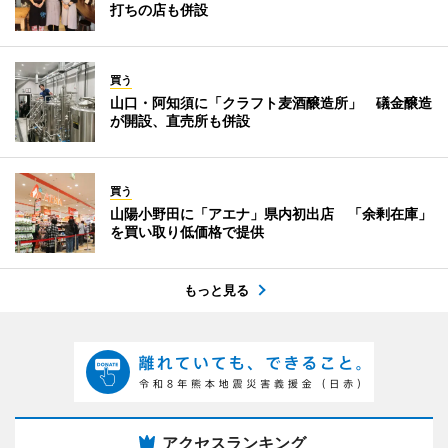
打ちの店も併設
買う
山口・阿知須に「クラフト麦酒醸造所」 礒金醸造
が開設、直売所も併設
買う
山陽小野田に「アエナ」県内初出店 「余剰在庫」
を買い取り低価格で提供
もっと見る
アクセスランキング