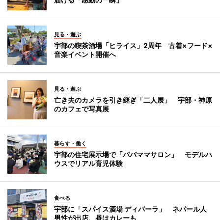
見る・遊ぶ
宇部の喫茶酒場「ヒライス」2周年 古着×フード×
音楽イベント開催へ
見る・遊ぶ
亡き夫のカメラを引き継ぎ「二人展」 宇部・神原
のカフェで写真展
暮らす・働く
宇部の住宅展示場で「パパママサロン」 モデルハ
ウスでリアル育児体験
食べる
宇部に「スパイス酒場 ディパーラ」 ネパール人
男性が出店、昼はカレーも