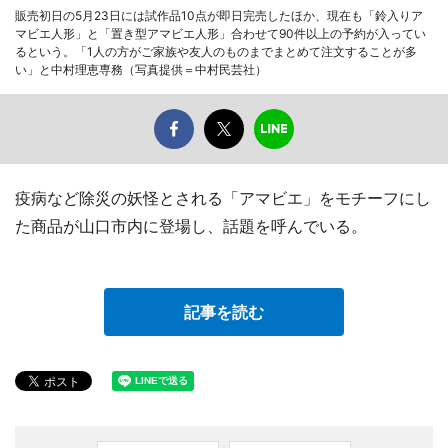
販売初日の5月23日には試作品10点が即日完売したほか、現在も「鈴入りア
マビエ人形」と「置き型アマビエ人形」合わせて90件以上の予約が入ってい
るという。「1人の方がご家族や友人のものまでまとめて注文することが多
い」と中村理恵専務（写真提供＝中村民芸社）
疫病など除災の妖怪とされる「アマビエ」をモチーフにし
た商品が山口市内に登場し、話題を呼んでいる。
記事を読む