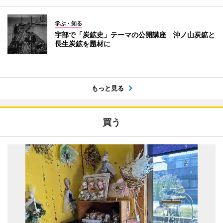
学ぶ・知る
宇部で「炭鉱史」テーマの公開講座 沖ノ山炭鉱と
長生炭鉱を題材に
もっと見る
買う