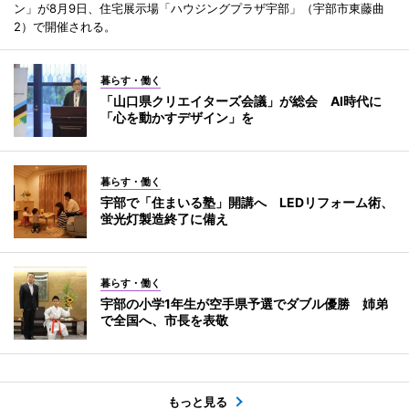
ン」が8月9日、住宅展示場「ハウジングプラザ宇部」（宇部市東藤曲
2）で開催される。
暮らす・働く
「山口県クリエイターズ会議」が総会 AI時代に
「心を動かすデザイン」を
暮らす・働く
宇部で「住まいる塾」開講へ LEDリフォーム術、
蛍光灯製造終了に備え
暮らす・働く
宇部の小学1年生が空手県予選でダブル優勝 姉弟
で全国へ、市長を表敬
もっと見る