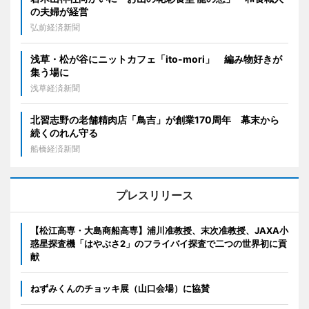
の夫婦が経営
弘前経済新聞
浅草・松が谷にニットカフェ「ito-mori」 編み物好きが
集う場に
浅草経済新聞
北習志野の老舗精肉店「鳥吉」が創業170周年 幕末から
続くのれん守る
船橋経済新聞
プレスリリース
【松江高専・大島商船高専】浦川准教授、末次准教授、JAXA小
惑星探査機「はやぶさ2」のフライバイ探査で二つの世界初に貢
献
ねずみくんのチョッキ展（山口会場）に協賛