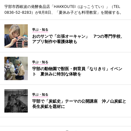
宇部市西岐波の発酵食品店「HAKKOUTEI（はっこうてい）」（TEL
0836-52-8283）が8月8日、「夏休み子ども料理教室」を開催する。
学ぶ・知る
おのサンで「出張オーキャン」 7つの専門学校、
アプリ制作や看護体験も
学ぶ・知る
宇部の動物園で獣医・飼育員「なりきり」イベン
ト 夏休みに特別な体験を
学ぶ・知る
宇部で「炭鉱史」テーマの公開講座 沖ノ山炭鉱と
長生炭鉱を題材に