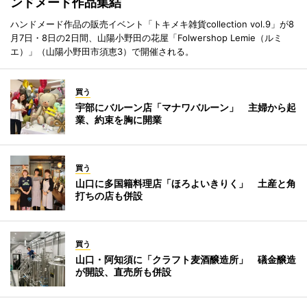
ンドメード作品集結
ハンドメード作品の販売イベント「トキメキ雑貨collection vol.9」が8
月7日・8日の2日間、山陽小野田の花屋「Folwershop Lemie（ルミ
エ）」（山陽小野田市須恵3）で開催される。
買う
宇部にバルーン店「マナワバルーン」 主婦から起
業、約束を胸に開業
買う
山口に多国籍料理店「ほろよいきりく」 土産と角
打ちの店も併設
買う
山口・阿知須に「クラフト麦酒醸造所」 礒金醸造
が開設、直売所も併設