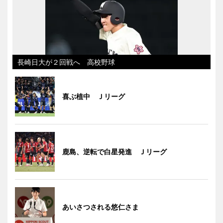
長崎日大が２回戦へ 高校野球
喜ぶ植中 Ｊリーグ
鹿島、逆転で白星発進 Ｊリーグ
あいさつされる悠仁さま