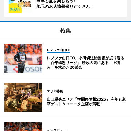
今年も夏を楽しもう♪
地元のお店情報盛りだくさん！
特集
レノファ山口FC
レノファ山口FC、小田切道治監督が振り返る
「百年構想リーグ」 勝敗の先にある「上積
み」を求めた20試合
エリア特集
山口県央エリア「学園祭情報2025」 今年も豪
華ゲスト＆ユニーク企画が満載！
インタビュー