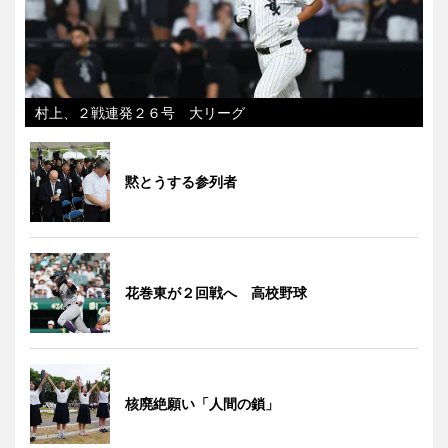
村上、２戦連発２６号 大リーグ
黙とうする参列者
花巻東が２回戦へ 高校野球
核廃絶願い「人間の鎖」