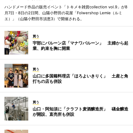
ハンドメード作品の販売イベント「トキメキ雑貨collection vol.9」が8
月7日・8日の2日間、山陽小野田の花屋「Folwershop Lemie（ルミ
エ）」（山陽小野田市須恵3）で開催される。
買う
宇部にバルーン店「マナワバルーン」 主婦から起
業、約束を胸に開業
買う
山口に多国籍料理店「ほろよいきりく」 土産と角
打ちの店も併設
買う
山口・阿知須に「クラフト麦酒醸造所」 礒金醸造
が開設、直売所も併設