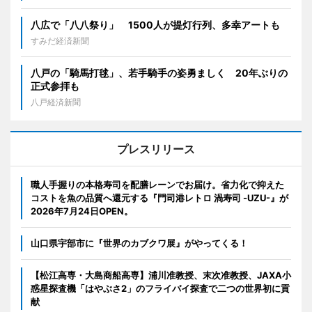
八広で「八八祭り」 1500人が提灯行列、多幸アートも
すみだ経済新聞
八戸の「騎馬打毬」、若手騎手の姿勇ましく 20年ぶりの
正式参拝も
八戸経済新聞
プレスリリース
職人手握りの本格寿司を配膳レーンでお届け。省力化で抑えた
コストを魚の品質へ還元する『門司港レトロ 渦寿司 -UZU-』が
2026年7月24日OPEN。
山口県宇部市に『世界のカブクワ展』がやってくる！
【松江高専・大島商船高専】浦川准教授、末次准教授、JAXA小
惑星探査機「はやぶさ2」のフライバイ探査で二つの世界初に貢
献