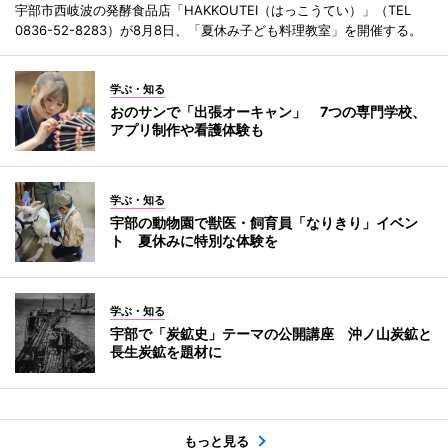
宇部市西岐波の発酵食品店「HAKKOUTEI（はっこうてい）」（TEL
0836-52-8283）が8月8日、「夏休み子ども料理教室」を開催する。
学ぶ・知る
おのサンで「出張オーキャン」 7つの専門学校、
アプリ制作や看護体験も
学ぶ・知る
宇部の動物園で獣医・飼育員「なりきり」イベン
ト 夏休みに特別な体験を
学ぶ・知る
宇部で「炭鉱史」テーマの公開講座 沖ノ山炭鉱と
長生炭鉱を題材に
もっと見る