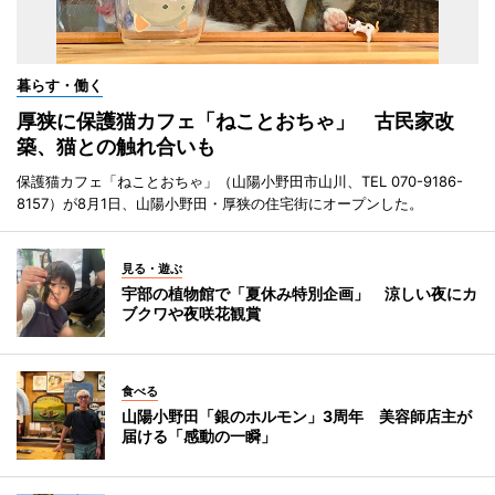
暮らす・働く
厚狭に保護猫カフェ「ねことおちゃ」 古民家改
築、猫との触れ合いも
保護猫カフェ「ねことおちゃ」（山陽小野田市山川、TEL 070-9186-
8157）が8月1日、山陽小野田・厚狭の住宅街にオープンした。
見る・遊ぶ
宇部の植物館で「夏休み特別企画」 涼しい夜にカ
ブクワや夜咲花観賞
食べる
山陽小野田「銀のホルモン」3周年 美容師店主が
届ける「感動の一瞬」