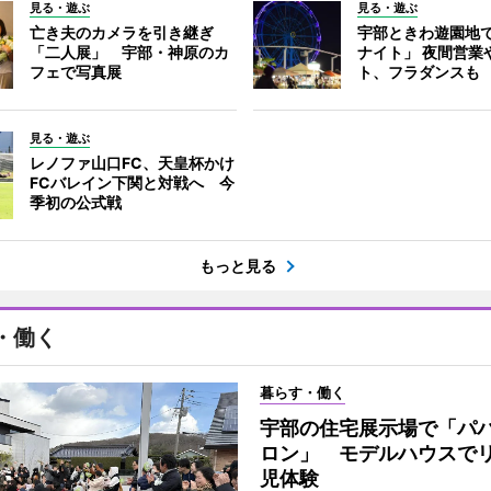
見る・遊ぶ
見る・遊ぶ
亡き夫のカメラを引き継ぎ
宇部ときわ遊園地
「二人展」 宇部・神原のカ
ナイト」 夜間営業
フェで写真展
ト、フラダンスも
見る・遊ぶ
レノファ山口FC、天皇杯かけ
FCバレイン下関と対戦へ 今
季初の公式戦
もっと見る
・働く
暮らす・働く
宇部の住宅展示場で「パ
ロン」 モデルハウスで
児体験