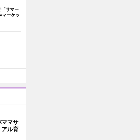
で「サマー
やマーケッ
パママサ
リアル育