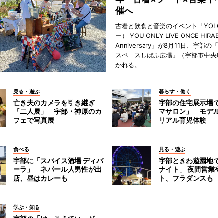
催へ
古着と飲食と音楽のイベント「YOL
ー） YOU ONLY LIVE ONCE HIRA
Anniversary」が8月11日、宇部
スペースしばふ広場」（宇部市中央
かれる。
見る・遊ぶ
暮らす・働く
亡き夫のカメラを引き継ぎ
宇部の住宅展示場
「二人展」 宇部・神原のカ
マサロン」 モデ
フェで写真展
リアル育児体験
食べる
見る・遊ぶ
宇部に「スパイス酒場 ディパ
宇部ときわ遊園地
ーラ」 ネパール人男性が出
ナイト」 夜間営業
店、昼はカレーも
ト、フラダンスも
学ぶ・知る