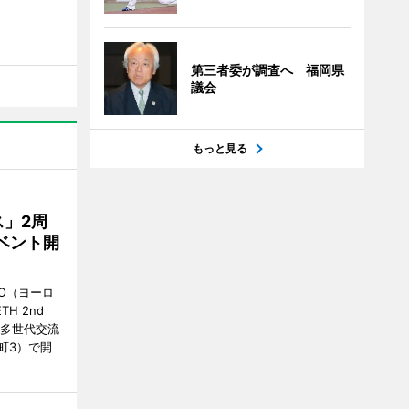
第三者委が調査へ 福岡県
議会
もっと見る
」2周
ベント開
O（ヨーロ
ETH 2nd
の「多世代交流
町3）で開