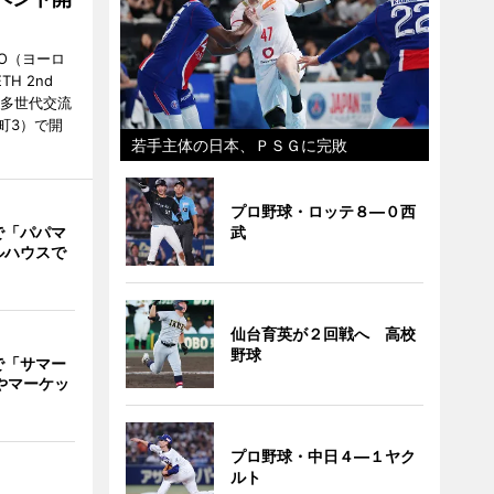
O（ヨーロ
ETH 2nd
の「多世代交流
町3）で開
若手主体の日本、ＰＳＧに完敗
プロ野球・ロッテ８―０西
で「パパマ
武
ルハウスで
仙台育英が２回戦へ 高校
野球
で「サマー
やマーケッ
プロ野球・中日４―１ヤク
ルト