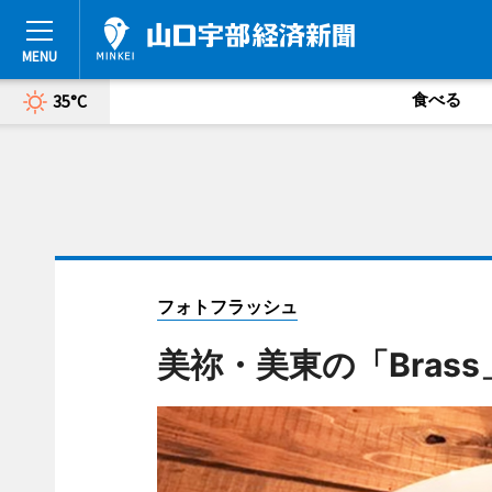
食べる
35°C
フォトフラッシュ
美祢・美東の「Bras