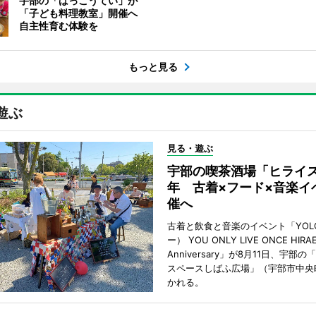
宇部の「はっこうてい」が
「子ども料理教室」開催へ
自主性育む体験を
もっと見る
遊ぶ
見る・遊ぶ
宇部の喫茶酒場「ヒライス
年 古着×フード×音楽イ
催へ
古着と飲食と音楽のイベント「YOL
ー） YOU ONLY LIVE ONCE HIRA
Anniversary」が8月11日、宇部
スペースしばふ広場」（宇部市中央
かれる。