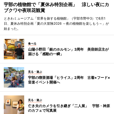
宇部の植物館で「夏休み特別企画」 涼しい夜にカ
ブクワや夜咲花観賞
ときわミュージアム「世界を旅する植物館」（宇部市野中3）で8月1
日、夏休み特別企画「夏の大冒険2026 ～夜の植物館を楽しもう～」が
始まった。
食べる
山陽小野田「銀のホルモン」3周年 美容師店主が
届ける「感動の一瞬」
見る・遊ぶ
宇部の喫茶酒場「ヒライス」2周年 古着×フード×
音楽イベント開催へ
見る・遊ぶ
亡き夫のカメラを引き継ぎ「二人展」 宇部・神原
のカフェで写真展