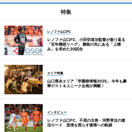
特集
レノファ山口FC
レノファ山口FC、小田切道治監督が振り返る
「百年構想リーグ」 勝敗の先にある「上積
み」を求めた20試合
エリア特集
山口県央エリア「学園祭情報2025」 今年も豪
華ゲスト＆ユニーク企画が満載！
インタビュー
レノファ山口FC、不屈の主将・河野孝汰の復
活ロード 逆境を照らす復帰への軌跡