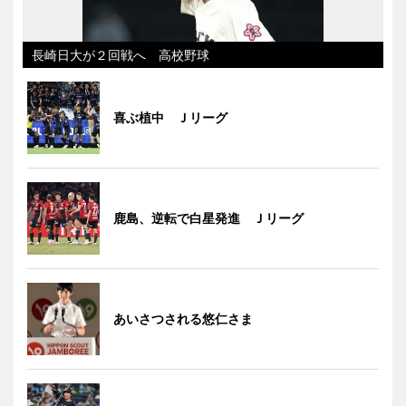
長崎日大が２回戦へ 高校野球
喜ぶ植中 Ｊリーグ
鹿島、逆転で白星発進 Ｊリーグ
あいさつされる悠仁さま