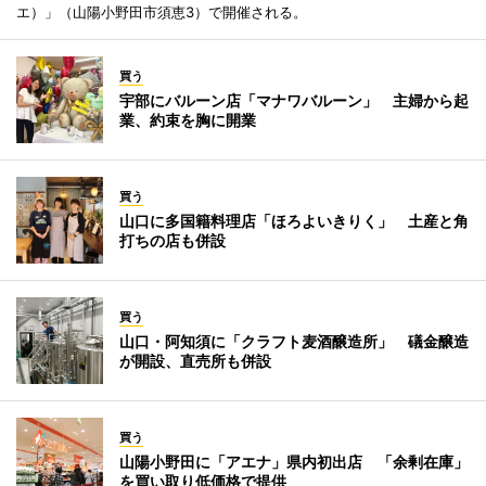
エ）」（山陽小野田市須恵3）で開催される。
買う
宇部にバルーン店「マナワバルーン」 主婦から起
業、約束を胸に開業
買う
山口に多国籍料理店「ほろよいきりく」 土産と角
打ちの店も併設
買う
山口・阿知須に「クラフト麦酒醸造所」 礒金醸造
が開設、直売所も併設
買う
山陽小野田に「アエナ」県内初出店 「余剰在庫」
を買い取り低価格で提供