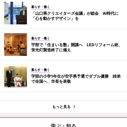
暮らす・働く
「山口県クリエイターズ会議」が総会 AI時代に
「心を動かすデザイン」を
暮らす・働く
宇部で「住まいる塾」開講へ LEDリフォーム術、
蛍光灯製造終了に備え
暮らす・働く
宇部の小学1年生が空手県予選でダブル優勝 姉弟
で全国へ、市長を表敬
もっと見る
学ぶ・知る