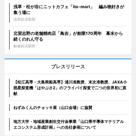
浅草・松が谷にニットカフェ「ito-mori」 編み物好きが
集う場に
浅草経済新聞
北習志野の老舗精肉店「鳥吉」が創業170周年 幕末から
続くのれん守る
船橋経済新聞
プレスリリース
【松江高専・大島商船高専】浦川准教授、末次准教授、JAXA小
惑星探査機「はやぶさ2」のフライバイ探査で二つの世界初に貢
献
ねずみくんのチョッキ展（山口会場）に協賛
地方大学・地域産業創生交付金事業「山口県半導体マテリアル
エコシステム形成計画」への当社参画について