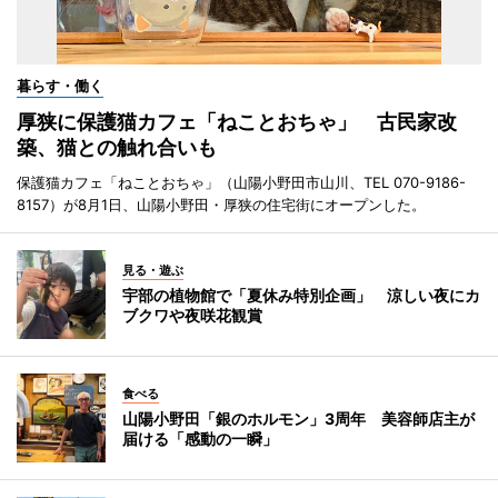
暮らす・働く
厚狭に保護猫カフェ「ねことおちゃ」 古民家改
築、猫との触れ合いも
保護猫カフェ「ねことおちゃ」（山陽小野田市山川、TEL 070-9186-
8157）が8月1日、山陽小野田・厚狭の住宅街にオープンした。
見る・遊ぶ
宇部の植物館で「夏休み特別企画」 涼しい夜にカ
ブクワや夜咲花観賞
食べる
山陽小野田「銀のホルモン」3周年 美容師店主が
届ける「感動の一瞬」