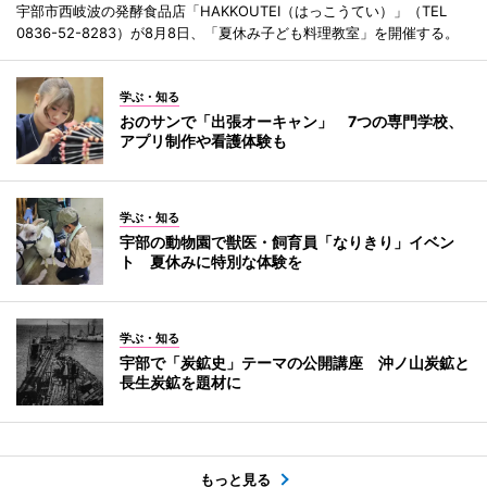
宇部市西岐波の発酵食品店「HAKKOUTEI（はっこうてい）」（TEL
0836-52-8283）が8月8日、「夏休み子ども料理教室」を開催する。
学ぶ・知る
おのサンで「出張オーキャン」 7つの専門学校、
アプリ制作や看護体験も
学ぶ・知る
宇部の動物園で獣医・飼育員「なりきり」イベン
ト 夏休みに特別な体験を
学ぶ・知る
宇部で「炭鉱史」テーマの公開講座 沖ノ山炭鉱と
長生炭鉱を題材に
もっと見る