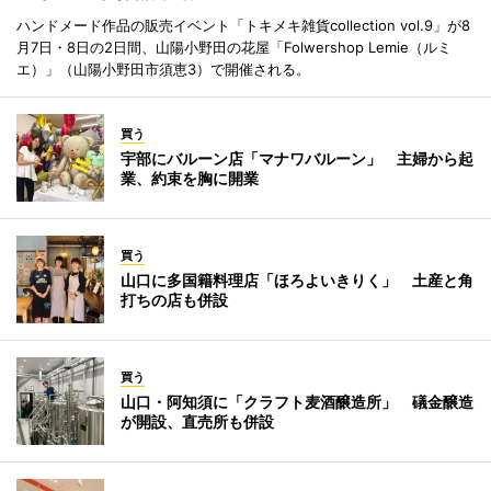
ハンドメード作品の販売イベント「トキメキ雑貨collection vol.9」が8
月7日・8日の2日間、山陽小野田の花屋「Folwershop Lemie（ルミ
エ）」（山陽小野田市須恵3）で開催される。
買う
宇部にバルーン店「マナワバルーン」 主婦から起
業、約束を胸に開業
買う
山口に多国籍料理店「ほろよいきりく」 土産と角
打ちの店も併設
買う
山口・阿知須に「クラフト麦酒醸造所」 礒金醸造
が開設、直売所も併設