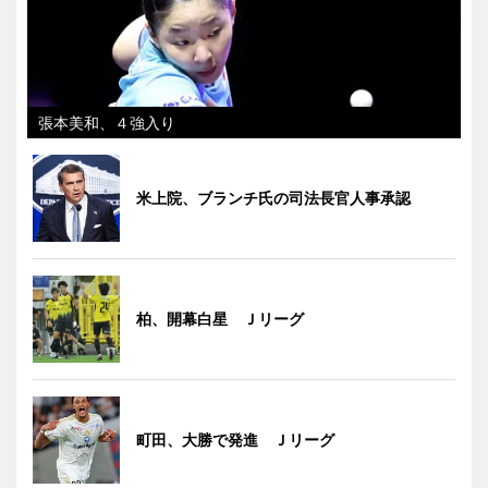
張本美和、４強入り
米上院、ブランチ氏の司法長官人事承認
柏、開幕白星 Ｊリーグ
町田、大勝で発進 Ｊリーグ