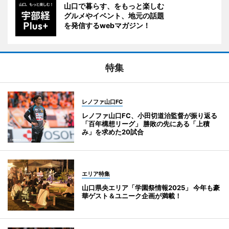
山口で暮らす、をもっと楽しむ
グルメやイベント、地元の話題
を発信するwebマガジン！
特集
レノファ山口FC
レノファ山口FC、小田切道治監督が振り返る
「百年構想リーグ」 勝敗の先にある「上積
み」を求めた20試合
エリア特集
山口県央エリア「学園祭情報2025」 今年も豪
華ゲスト＆ユニーク企画が満載！