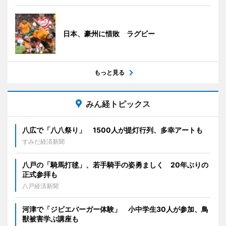
日本、豪州に惜敗 ラグビー
もっと見る
みん経トピックス
八広で「八八祭り」 1500人が提灯行列、多幸アートも
すみだ経済新聞
八戸の「騎馬打毬」、若手騎手の姿勇ましく 20年ぶりの
正式参拝も
八戸経済新聞
河津で「ジビエバーガー体験」 小中学生30人が参加、鳥
獣被害学ぶ講座も