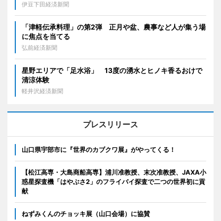
伊豆下田経済新聞
「津軽伝承料理」の第2弾 正月や盆、農事など人が集う場
に焦点を当てる
弘前経済新聞
星野エリアで「足水浴」 13度の湧水とヒノキ香るおけで
清涼体験
軽井沢経済新聞
プレスリリース
山口県宇部市に『世界のカブクワ展』がやってくる！
【松江高専・大島商船高専】浦川准教授、末次准教授、JAXA小
惑星探査機「はやぶさ2」のフライバイ探査で二つの世界初に貢
献
ねずみくんのチョッキ展（山口会場）に協賛