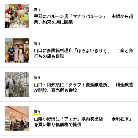
買う
宇部にバルーン店「マナワバルーン」 主婦から起
業、約束を胸に開業
買う
山口に多国籍料理店「ほろよいきりく」 土産と角
打ちの店も併設
買う
山口・阿知須に「クラフト麦酒醸造所」 礒金醸造
が開設、直売所も併設
買う
山陽小野田に「アエナ」県内初出店 「余剰在庫」
を買い取り低価格で提供