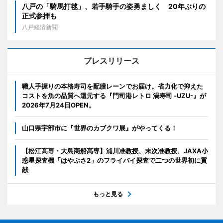
八戸の「騎馬打毬」、若手騎手の姿勇ましく 20年ぶりの
正式参拝も
八戸経済新聞
プレスリリース
職人手握りの本格寿司を配膳レーンでお届け。省力化で抑えた
コストを魚の品質へ還元する『門司港レトロ 渦寿司 -UZU-』が
2026年7月24日OPEN。
山口県宇部市に『世界のカブクワ展』がやってくる！
【松江高専・大島商船高専】浦川准教授、末次准教授、JAXA小
惑星探査機「はやぶさ2」のフライバイ探査で二つの世界初に貢
献
もっと見る