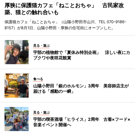
厚狭に保護猫カフェ「ねことおちゃ」 古民家改
築、猫との触れ合いも
保護猫カフェ「ねことおちゃ」（山陽小野田市山川、TEL 070-9186-
8157）が8月1日、山陽小野田・厚狭の住宅街にオープンした。
見る・遊ぶ
宇部の植物館で「夏休み特別企画」 涼しい夜にカ
ブクワや夜咲花観賞
食べる
山陽小野田「銀のホルモン」3周年 美容師店主が
届ける「感動の一瞬」
見る・遊ぶ
宇部の喫茶酒場「ヒライス」2周年 古着×フード×
音楽イベント開催へ