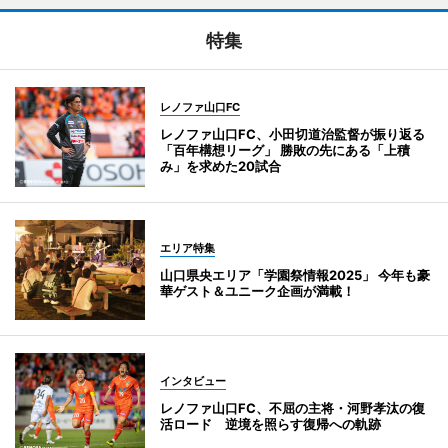
特集
レノファ山口FC
レノファ山口FC、小田切道治監督が振り返る
「百年構想リーグ」 勝敗の先にある「上積
み」を求めた20試合
エリア特集
山口県央エリア「学園祭情報2025」 今年も豪
華ゲスト＆ユニーク企画が満載！
インタビュー
レノファ山口FC、不屈の主将・河野孝汰の復
活ロード 逆境を照らす復帰への軌跡