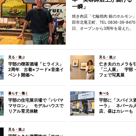
一瞬」
焼き肉店「七輪焼肉 銀のホルモン
田市北竜王町、TEL 0836-39-847
日、オープンから3周年を迎えた。
見る・遊ぶ
見る・遊ぶ
宇部の喫茶酒場「ヒライス」
亡き夫のカメラを
2周年 古着×フード×音楽イ
「二人展」 宇部
ベント開催へ
フェで写真展
暮らす・働く
食べる
宇部の住宅展示場で「パパマ
宇部に「スパイス酒
マサロン」 モデルハウスで
ーラ」 ネパール
リアル育児体験
店、昼はカレーも
見る・遊ぶ