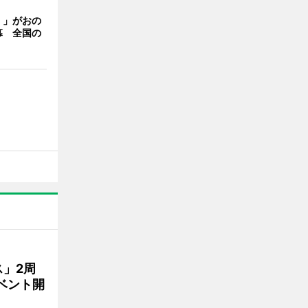
く」がおの
幕 全国の
」2周
ベント開