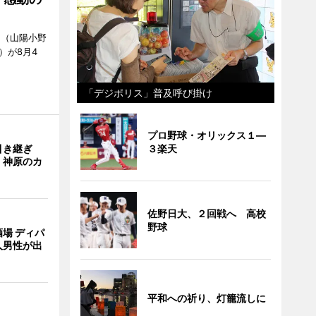
」（山陽小野
0）が8月4
「デジポリス」普及呼び掛け
プロ野球・オリックス１―
引き継ぎ
３楽天
・神原のカ
佐野日大、２回戦へ 高校
野球
場 ディパ
人男性が出
平和への祈り、灯籠流しに