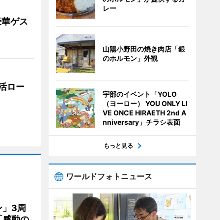
レー
豪華ゲス
山陽小野田の焼き肉店「銀
のホルモン」外観
活ロー
宇部のイベント「YOLO
（ヨーロー） YOU ONLY LI
VE ONCE HIRAETH 2nd A
nniversary」チラシ表面
もっと見る
ワールドフォトニュース
」3周
「感動の