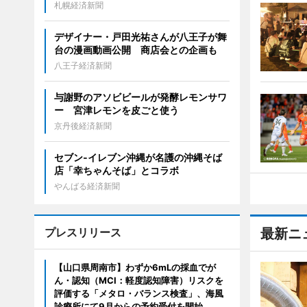
札幌経済新聞
デザイナー・戸田光祐さんが八王子が舞
台の漫画動画公開 商店会との企画も
八王子経済新聞
与謝野のアソビビールが発酵レモンサワ
ー 宮津レモンを皮ごと使う
京丹後経済新聞
セブン‐イレブン沖縄が名護の沖縄そば
店「幸ちゃんそば」とコラボ
やんばる経済新聞
プレスリリース
最新ニ
【山口県周南市】わずか6mLの採血でが
ん・認知（MCI：軽度認知障害）リスクを
評価する「メタロ・バランス検査」、海風
診療所にて9月からの予約受付を開始