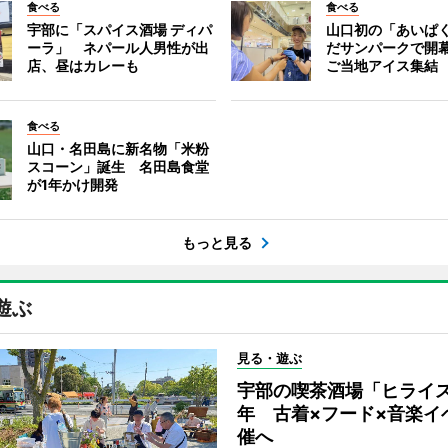
食べる
食べる
宇部に「スパイス酒場 ディパ
山口初の「あいぱ
ーラ」 ネパール人男性が出
だサンパークで開
店、昼はカレーも
ご当地アイス集結
食べる
山口・名田島に新名物「米粉
スコーン」誕生 名田島食堂
が1年かけ開発
もっと見る
遊ぶ
見る・遊ぶ
宇部の喫茶酒場「ヒライス
年 古着×フード×音楽イ
催へ