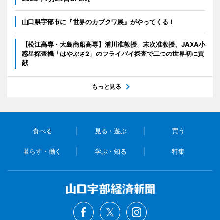
山口県宇部市に『世界のカブクワ展』がやってくる！
【松江高専・大島商船高専】浦川准教授、末次准教授、JAXA小
惑星探査機「はやぶさ2」のフライバイ探査で二つの世界初に貢
献
もっと見る
食べる
見る・遊ぶ
買う
暮らす・働く
学ぶ・知る
特集