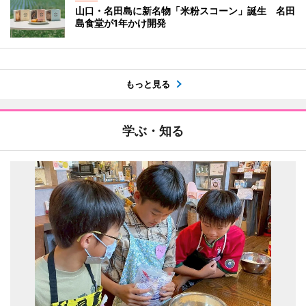
山口・名田島に新名物「米粉スコーン」誕生 名田
島食堂が1年かけ開発
もっと見る
学ぶ・知る