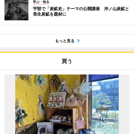
学ぶ・知る
宇部で「炭鉱史」テーマの公開講座 沖ノ山炭鉱と
長生炭鉱を題材に
もっと見る
買う