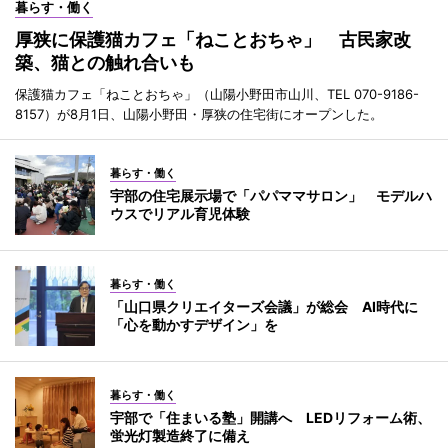
暮らす・働く
厚狭に保護猫カフェ「ねことおちゃ」 古民家改
築、猫との触れ合いも
保護猫カフェ「ねことおちゃ」（山陽小野田市山川、TEL 070-9186-
8157）が8月1日、山陽小野田・厚狭の住宅街にオープンした。
暮らす・働く
宇部の住宅展示場で「パパママサロン」 モデルハ
ウスでリアル育児体験
暮らす・働く
「山口県クリエイターズ会議」が総会 AI時代に
「心を動かすデザイン」を
暮らす・働く
宇部で「住まいる塾」開講へ LEDリフォーム術、
蛍光灯製造終了に備え