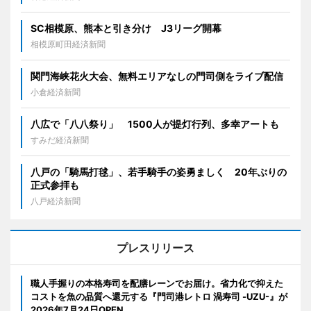
SC相模原、熊本と引き分け J3リーグ開幕
相模原町田経済新聞
関門海峡花火大会、無料エリアなしの門司側をライブ配信
小倉経済新聞
八広で「八八祭り」 1500人が提灯行列、多幸アートも
すみだ経済新聞
八戸の「騎馬打毬」、若手騎手の姿勇ましく 20年ぶりの
正式参拝も
八戸経済新聞
プレスリリース
職人手握りの本格寿司を配膳レーンでお届け。省力化で抑えた
コストを魚の品質へ還元する『門司港レトロ 渦寿司 -UZU-』が
2026年7月24日OPEN。