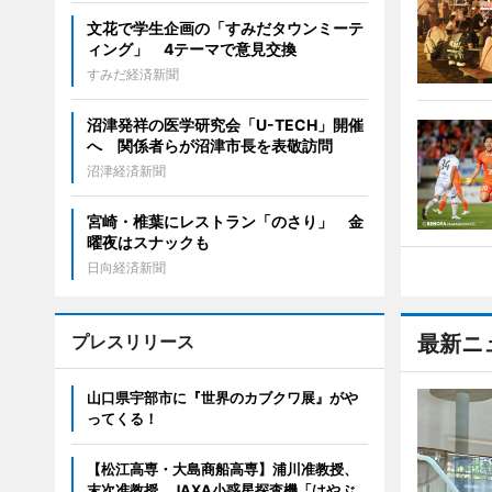
文花で学生企画の「すみだタウンミーテ
ィング」 4テーマで意見交換
すみだ経済新聞
沼津発祥の医学研究会「U-TECH」開催
へ 関係者らが沼津市長を表敬訪問
沼津経済新聞
宮崎・椎葉にレストラン「のさり」 金
曜夜はスナックも
日向経済新聞
プレスリリース
最新ニ
山口県宇部市に『世界のカブクワ展』がや
ってくる！
【松江高専・大島商船高専】浦川准教授、
末次准教授、JAXA小惑星探査機「はやぶ