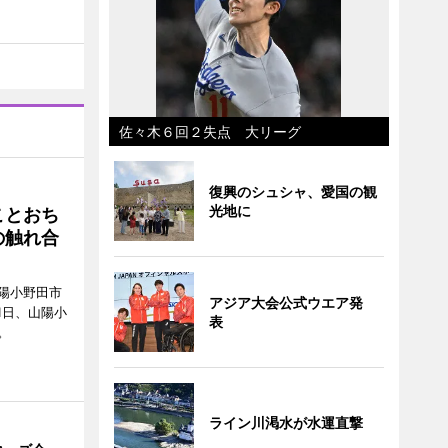
佐々木６回２失点 大リーグ
復興のシュシャ、愛国の観
光地に
ことおち
の触れ合
陽小野田市
アジア大会公式ウエア発
8月1日、山陽小
表
。
ライン川渇水が水運直撃