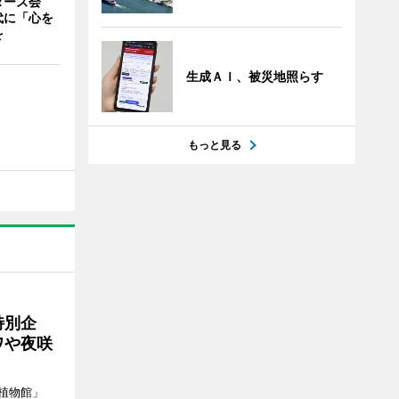
ターズ会
代に「心を
を
生成ＡＩ、被災地照らす
もっと見る
特別企
ワや夜咲
植物館」