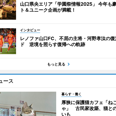
山口県央エリア「学園祭情報2025」 今年も
ト＆ユニーク企画が満載！
インタビュー
レノファ山口FC、不屈の主将・河野孝汰の復
ド 逆境を照らす復帰への軌跡
もっと見る
ュース
暮らす・働く
厚狭に保護猫カフェ「ね
ゃ」 古民家改築、猫と
いも