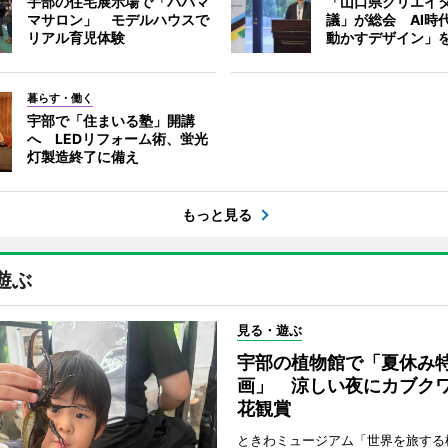
宇部の住宅展示場で「パパマ
「山口県クリエイ
マサロン」 モデルハウスで
議」が総会 AI時
リアル育児体験
動かすデザイン」
暮らす・働く
宇部で「住まいる塾」開講
へ LEDリフォーム術、蛍光
灯製造終了に備え
もっと見る
遊ぶ
見る・遊ぶ
宇部の植物館で「夏休み
画」 涼しい夜にカブク
花観賞
ときわミュージアム「世界を旅する