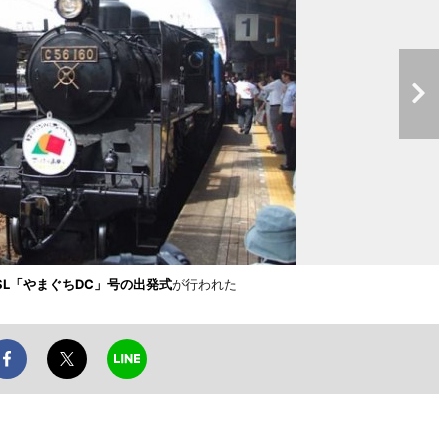
SL「やまぐちDC」号の出発式
が行われた