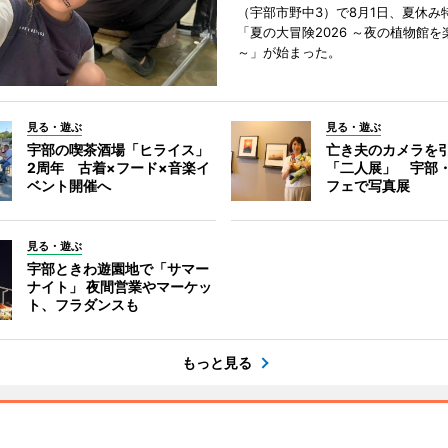
（宇部市野中3）で8月1日、夏休み
「夏の大冒険2026 ～夜の植物館を
～」が始まった。
見る・遊ぶ
見る・遊ぶ
宇部の喫茶酒場「ヒライス」
亡き夫のカメラを
2周年 古着×フード×音楽イ
「二人展」 宇部
ベント開催へ
フェで写真展
見る・遊ぶ
宇部ときわ遊園地で「サマー
ナイト」 夜間営業やマーケッ
ト、フラダンスも
もっと見る