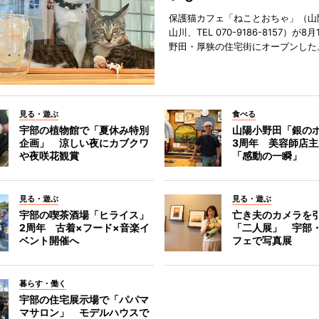
保護猫カフェ「ねことおちゃ」（山
山川、TEL 070-9186-8157）が
野田・厚狭の住宅街にオープンした
見る・遊ぶ
食べる
宇部の植物館で「夏休み特別
山陽小野田「銀の
企画」 涼しい夜にカブクワ
3周年 美容師店
や夜咲花観賞
「感動の一瞬」
見る・遊ぶ
見る・遊ぶ
宇部の喫茶酒場「ヒライス」
亡き夫のカメラを
2周年 古着×フード×音楽イ
「二人展」 宇部
ベント開催へ
フェで写真展
暮らす・働く
宇部の住宅展示場で「パパマ
マサロン」 モデルハウスで