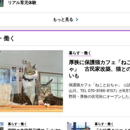
リアル育児体験
もっと見る
・働く
暮らす・働く
厚狭に保護猫カフェ「ね
ゃ」 古民家改築、猫と
いも
保護猫カフェ「ねことおちゃ」（山
山川、TEL 070-9186-8157）が
野田・厚狭の住宅街にオープンした
暮らす・働く
暮らす・働く