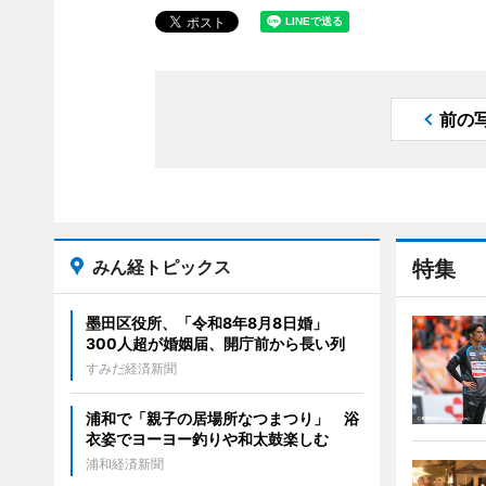
前の
みん経トピックス
特集
墨田区役所、「令和8年8月8日婚」
300人超が婚姻届、開庁前から長い列
すみだ経済新聞
浦和で「親子の居場所なつまつり」 浴
衣姿でヨーヨー釣りや和太鼓楽しむ
浦和経済新聞