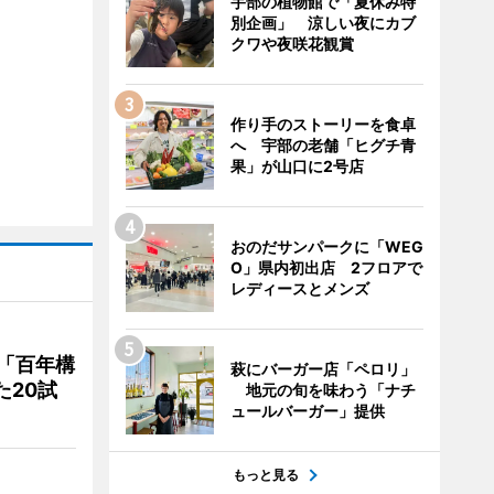
宇部の植物館で「夏休み特
別企画」 涼しい夜にカブ
クワや夜咲花観賞
作り手のストーリーを食卓
へ 宇部の老舗「ヒグチ青
果」が山口に2号店
おのだサンパークに「WEG
O」県内初出店 2フロアで
レディースとメンズ
「百年構
萩にバーガー店「ペロリ」
た20試
地元の旬を味わう「ナチ
ュールバーガー」提供
もっと見る