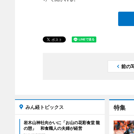
前の
みん経トピックス
特集
岩木山神社向かいに「お山の花彩食堂 龍
の憩」 和食職人の夫婦が経営