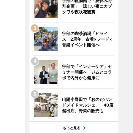
宇部の植物館で「夏休み特
別企画」 涼しい夜にカブ
クワや夜咲花観賞
宇部の喫茶酒場「ヒライ
ス」2周年 古着×フード×
音楽イベント開催へ
宇部で「インナーケア」セ
ミナー開催へ ジムとコラ
ボで内外から健康に
山陽小野田で「おのだハン
ドメイドマルシェ」 40店
舗出店、野菜の販売も
もっと見る