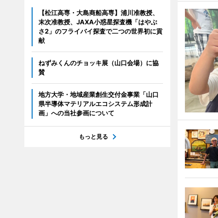
【松江高専・大島商船高専】浦川准教授、
末次准教授、JAXA小惑星探査機「はやぶ
さ2」のフライバイ探査で二つの世界初に貢
献
ねずみくんのチョッキ展（山口会場）に協
賛
地方大学・地域産業創生交付金事業「山口
県半導体マテリアルエコシステム形成計
画」への当社参画について
もっと見る