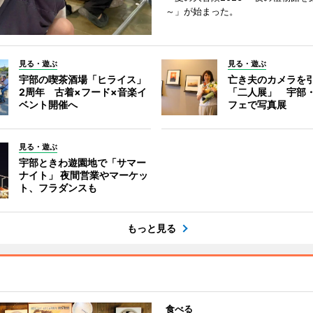
～」が始まった。
見る・遊ぶ
見る・遊ぶ
宇部の喫茶酒場「ヒライス」
亡き夫のカメラを
2周年 古着×フード×音楽イ
「二人展」 宇部
ベント開催へ
フェで写真展
見る・遊ぶ
宇部ときわ遊園地で「サマー
ナイト」 夜間営業やマーケッ
ト、フラダンスも
もっと見る
食べる