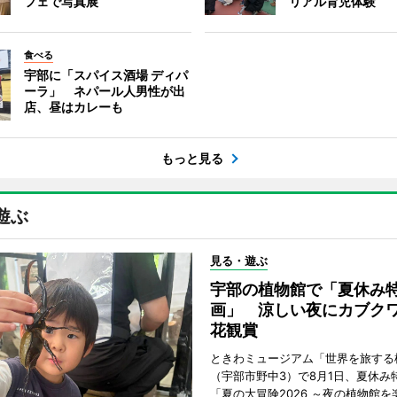
フェで写真展
リアル育児体験
食べる
宇部に「スパイス酒場 ディパ
ーラ」 ネパール人男性が出
店、昼はカレーも
もっと見る
遊ぶ
見る・遊ぶ
宇部の植物館で「夏休み
画」 涼しい夜にカブク
花観賞
ときわミュージアム「世界を旅する
（宇部市野中3）で8月1日、夏休み
「夏の大冒険2026 ～夜の植物館を