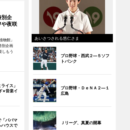
特別企
ワや夜咲
あいさつされる悠仁さま
植物館」
特別企画
楽しもう
プロ野球・西武２―５ソフ
トバンク
ヒライス」
プロ野球・ＤｅＮＡ２―１
ド×音楽イ
広島
で「パパマ
Ｊリーグ、真夏の開幕
ルハウスで