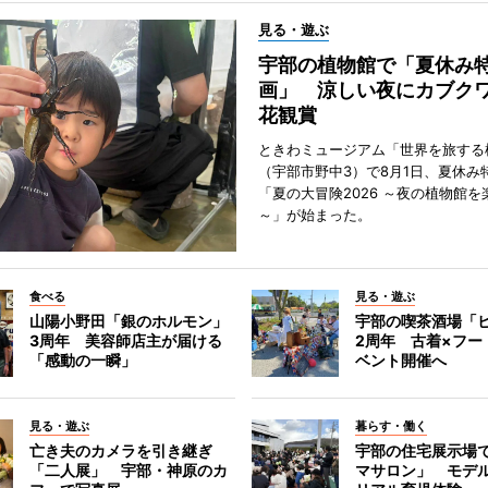
見る・遊ぶ
宇部の植物館で「夏休み
画」 涼しい夜にカブク
花観賞
ときわミュージアム「世界を旅する
（宇部市野中3）で8月1日、夏休み
「夏の大冒険2026 ～夜の植物館を
～」が始まった。
食べる
見る・遊ぶ
山陽小野田「銀のホルモン」
宇部の喫茶酒場「
3周年 美容師店主が届ける
2周年 古着×フー
「感動の一瞬」
ベント開催へ
見る・遊ぶ
暮らす・働く
亡き夫のカメラを引き継ぎ
宇部の住宅展示場
「二人展」 宇部・神原のカ
マサロン」 モデ