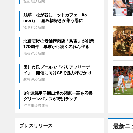
弘前経済新聞
浅草・松が谷にニットカフェ「ito-
mori」 編み物好きが集う場に
浅草経済新聞
北習志野の老舗精肉店「鳥吉」が創業
170周年 幕末から続くのれん守る
船橋経済新聞
田川市民プールで「バリアフリーデ
イ」 開催に向けCFで協力呼びかけ
筑豊経済新聞
3年連続甲子園出場の関東一高を応援
グリーンパレスが特別ランチ
江戸川経済新聞
プレスリリース
最新ニ