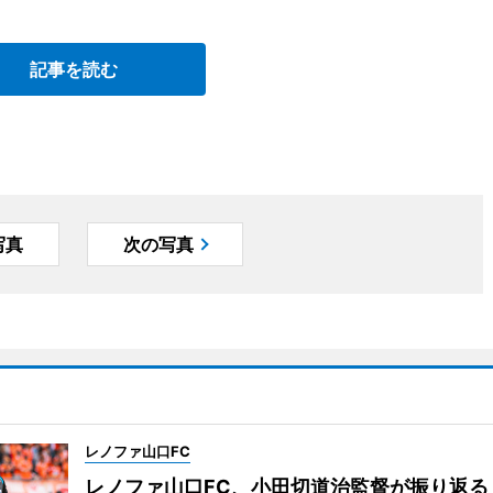
記事を読む
写真
次の写真
レノファ山口FC
レノファ山口FC、小田切道治監督が振り返る