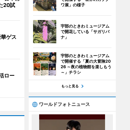
た20試
ワ展」の様子
宇部のときわミュージアム
で開花している「サガリバ
豪華ゲス
ナ」
宇部のときわミュージアム
で開催する「夏の大冒険20
26 ～夜の植物館を楽しもう
～」チラシ
活ロー
もっと見る
ワールドフォトニュース