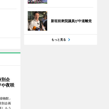
新垣前衆院議員が中道離党
もっと見る
特別企
ワや夜咲
植物館」
特別企画
楽しもう