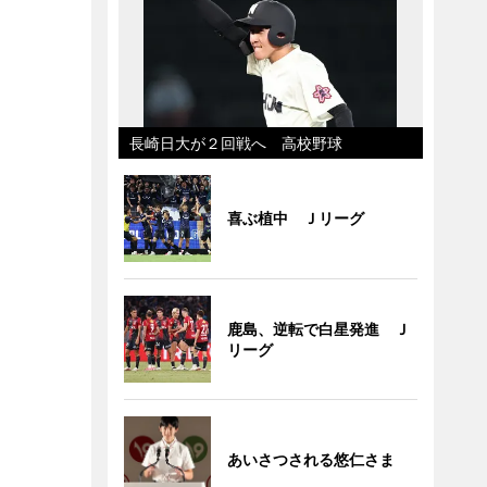
長崎日大が２回戦へ 高校野球
喜ぶ植中 Ｊリーグ
鹿島、逆転で白星発進 Ｊ
リーグ
あいさつされる悠仁さま