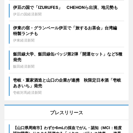
伊豆の国で「IZURUFES」 CHEHONら出演、地元勢も
伊豆の国経済新聞
伊東の宿・グランベール伊豆で「旅するお茶会」台湾編
特製ランチも
伊東経済新聞
飯田線大学、飯田線缶バッジ第2弾「開運セット」など5種
発売
飯田経済新聞
壱岐・重家酒造と山口の企業が連携 秋限定日本酒「壱岐
あきいち」発売
壱岐対馬経済新聞
プレスリリース
【山口県周南市】わずか6mLの採血でがん・認知（MCI：軽度