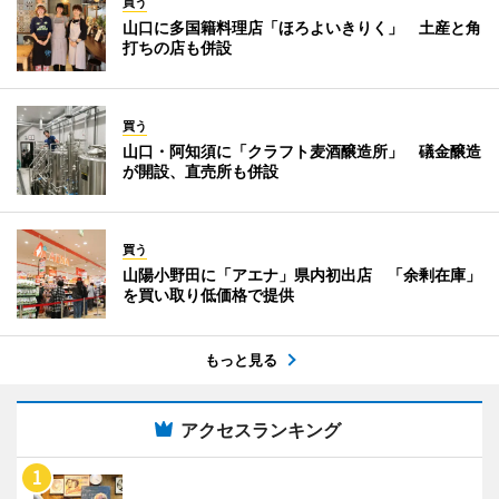
買う
山口に多国籍料理店「ほろよいきりく」 土産と角
打ちの店も併設
買う
山口・阿知須に「クラフト麦酒醸造所」 礒金醸造
が開設、直売所も併設
買う
山陽小野田に「アエナ」県内初出店 「余剰在庫」
を買い取り低価格で提供
もっと見る
アクセスランキング