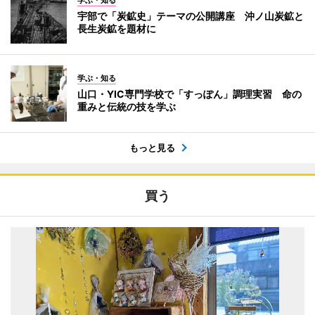
学ぶ・知る
宇部で「炭鉱史」テーマの公開講座 沖ノ山炭鉱と
長生炭鉱を題材に
学ぶ・知る
山口・YIC専門学校で「すっぽん」調理実習 命の
重みと伝統の技を学ぶ
もっと見る
買う