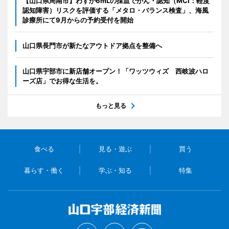
【山口県周南市】わずか6mLの採血でがん・認知（MCI：軽度
認知障害）リスクを評価する「メタロ・バランス検査」、海風
診療所にて9月からの予約受付を開始
山口県長門市が新たなアウトドア拠点を整備へ
山口県宇部市に新店舗オープン！「ワッツウィズ 西岐波ハロ
ーズ店」でお得な生活を。
もっと見る
食べる
見る・遊ぶ
買う
暮らす・働く
学ぶ・知る
特集