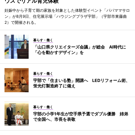
ウスでリアル育児体験
妊娠中から子育て期の家族を対象とした体験型イベント「パパママサロ
ン」が8月9日、住宅展示場「ハウジングプラザ宇部」（宇部市東藤曲
2）で開催される。
暮らす・働く
「山口県クリエイターズ会議」が総会 AI時代に
「心を動かすデザイン」を
暮らす・働く
宇部で「住まいる塾」開講へ LEDリフォーム術、
蛍光灯製造終了に備え
暮らす・働く
宇部の小学1年生が空手県予選でダブル優勝 姉弟
で全国へ、市長を表敬