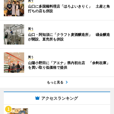
買う
山口に多国籍料理店「ほろよいきりく」 土産と角
打ちの店も併設
買う
山口・阿知須に「クラフト麦酒醸造所」 礒金醸造
が開設、直売所も併設
買う
山陽小野田に「アエナ」県内初出店 「余剰在庫」
を買い取り低価格で提供
もっと見る
アクセスランキング