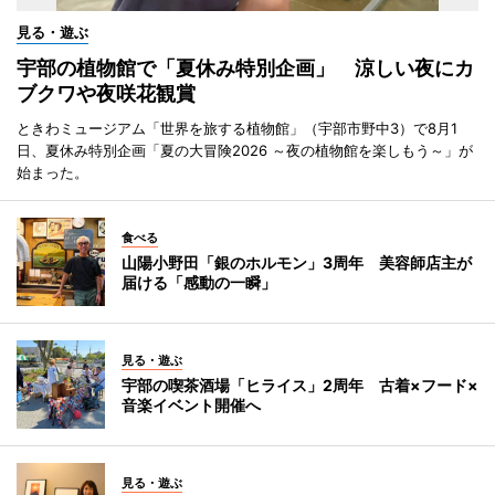
見る・遊ぶ
宇部の植物館で「夏休み特別企画」 涼しい夜にカ
ブクワや夜咲花観賞
ときわミュージアム「世界を旅する植物館」（宇部市野中3）で8月1
日、夏休み特別企画「夏の大冒険2026 ～夜の植物館を楽しもう～」が
始まった。
食べる
山陽小野田「銀のホルモン」3周年 美容師店主が
届ける「感動の一瞬」
見る・遊ぶ
宇部の喫茶酒場「ヒライス」2周年 古着×フード×
音楽イベント開催へ
見る・遊ぶ