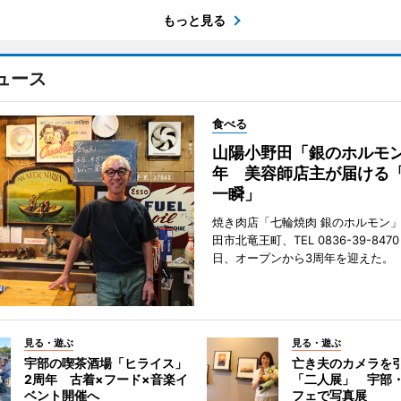
もっと見る
ュース
食べる
山陽小野田「銀のホルモン
年 美容師店主が届ける
一瞬」
焼き肉店「七輪焼肉 銀のホルモン
田市北竜王町、TEL 0836-39-847
日、オープンから3周年を迎えた。
見る・遊ぶ
見る・遊ぶ
宇部の喫茶酒場「ヒライス」
亡き夫のカメラを
2周年 古着×フード×音楽イ
「二人展」 宇部
ベント開催へ
フェで写真展