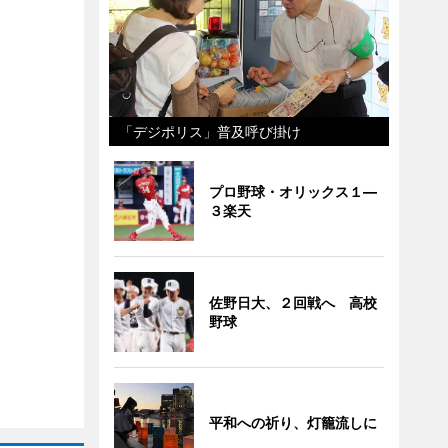
「デジポリス」普及呼び掛け
プロ野球・オリックス１―
３楽天
佐野日大、２回戦へ 高校
野球
平和への祈り、灯籠流しに