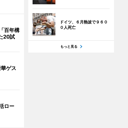
ドイツ、６月熱波で９６０
０人死亡
「百年構
た20試
もっと見る
豪華ゲス
活ロー