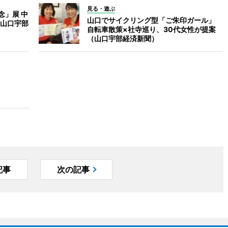
見る・遊ぶ
念」展 中
山口でサイクリング型「ご朱印ガール」
山口宇部
自転車散策×社寺巡り、30代女性が提案
（山口宇部経済新聞）
記事
次の記事