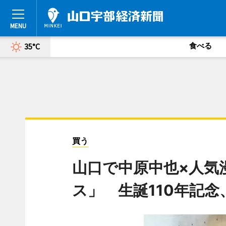
食べる
35°C
買う
山口で中原中也×人気
ス」 生誕110年記念