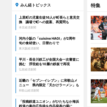
みん経トピックス
特集
上里町の児童生徒16人が町長らと意見交
換 議場で町への提案、再質問も
本庄経済新聞
河内小阪の「cuisine HAGI」が2周年
旬の食材使い、日替わりで
東大阪経済新聞
平川・長谷川鉄工が全国大会一次審査に
挑む 浮世絵を10層の鉄板で再現
弘前経済新聞
近畿の「セブン-イレブン」に和歌山メ
ニュー 県内限定「天かけラーメン」も
和歌山経済新聞
「投稿鉄道ユニオン」がひたちなか海浜
鉄道の車内広告枠を作品発表の場に