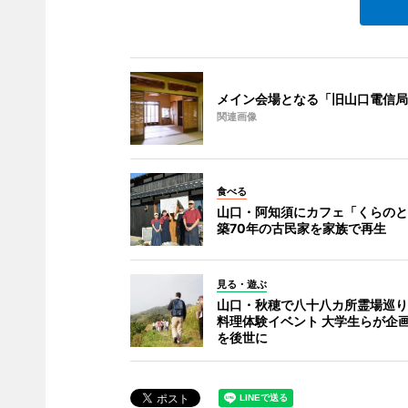
メイン会場となる「旧山口電信局
関連画像
食べる
山口・阿知須にカフェ「くらのと
築70年の古民家を家族で再生
見る・遊ぶ
山口・秋穂で八十八カ所霊場巡り
料理体験イベント 大学生らが企
を後世に