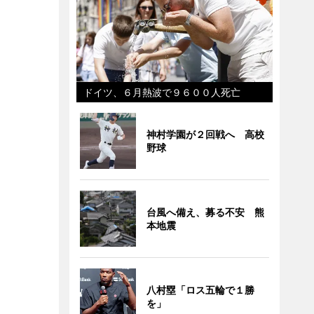
ドイツ、６月熱波で９６００人死亡
神村学園が２回戦へ 高校
野球
台風へ備え、募る不安 熊
本地震
八村塁「ロス五輪で１勝
を」