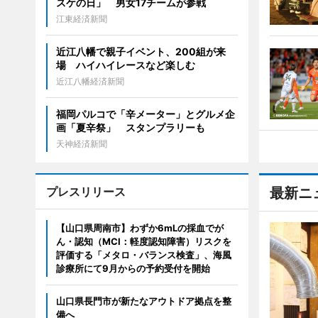
スケの日」 男女17チームが参戦
江東経済新聞
近江八幡で親子イベント、200組が来
場 ハイハイレースなど楽しむ
近江八幡経済新聞
福岡パルコで「辛メーター」とグルメ企
画「夏辛祭」 スタンプラリーも
天神経済新聞
プレスリリース
最新ニ
【山口県周南市】わずか6mLの採血でが
ん・認知（MCI：軽度認知障害）リスクを
評価する「メタロ・バランス検査」、海風
診療所にて9月からの予約受付を開始
山口県長門市が新たなアウトドア拠点を整
備へ