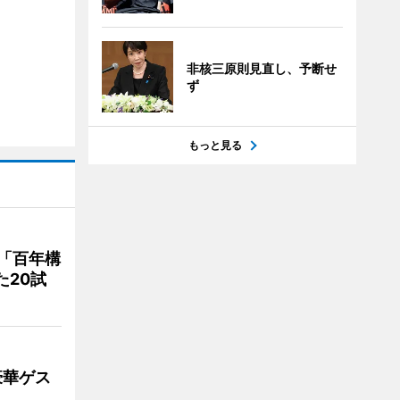
非核三原則見直し、予断せ
ず
もっと見る
「百年構
た20試
豪華ゲス