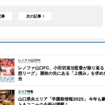
記事
次の記事
レノファ山口FC
レノファ山口FC、小田切道治監督が振り返る
想リーグ」 勝敗の先にある「上積み」を求め
合
エリア特集
山口県央エリア「学園祭情報2025」 今年も
ト＆ユニーク企画が満載！