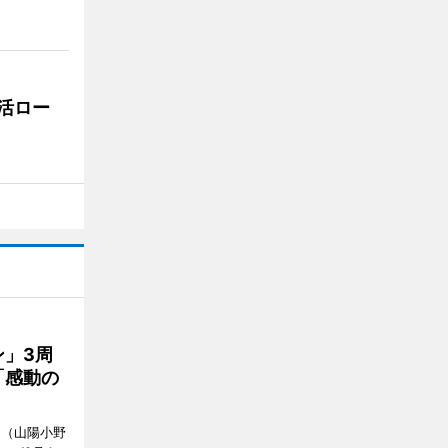
活ロー
」3周
「感動の
」（山陽小野