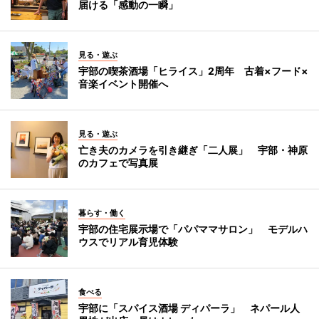
届ける「感動の一瞬」
見る・遊ぶ
宇部の喫茶酒場「ヒライス」2周年 古着×フード×
音楽イベント開催へ
見る・遊ぶ
亡き夫のカメラを引き継ぎ「二人展」 宇部・神原
のカフェで写真展
暮らす・働く
宇部の住宅展示場で「パパママサロン」 モデルハ
ウスでリアル育児体験
食べる
宇部に「スパイス酒場 ディパーラ」 ネパール人