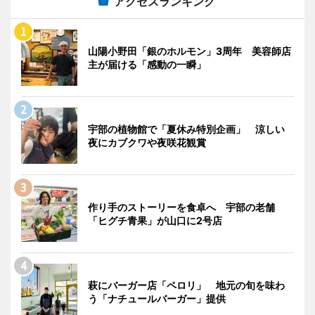
アクセスランキング
山陽小野田「銀のホルモン」3周年 美容師店
主が届ける「感動の一瞬」
宇部の植物館で「夏休み特別企画」 涼しい
夜にカブクワや夜咲花観賞
作り手のストーリーを食卓へ 宇部の老舗
「ヒグチ青果」が山口に2号店
萩にバーガー店「ペロリ」 地元の旬を味わ
う「ナチュールバーガー」提供