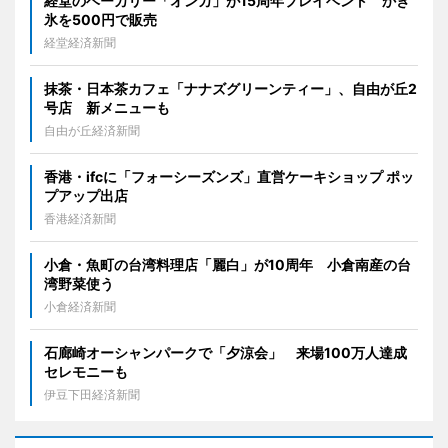
経堂のベーカリー「オンカ」が15周年プレイベント かき
氷を500円で販売
経堂経済新聞
抹茶・日本茶カフェ「ナナズグリーンティー」、自由が丘2
号店 新メニューも
自由が丘経済新聞
香港・ifcに「フォーシーズンズ」直営ケーキショップ ポッ
プアップ出店
香港経済新聞
小倉・魚町の台湾料理店「麗白」が10周年 小倉南産の台
湾野菜使う
小倉経済新聞
石廊崎オーシャンパークで「夕涼会」 来場100万人達成
セレモニーも
伊豆下田経済新聞