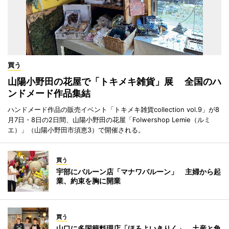
買う
山陽小野田の花屋で「トキメキ雑貨」展 全国のハ
ンドメード作品集結
ハンドメード作品の販売イベント「トキメキ雑貨collection vol.9」が8
月7日・8日の2日間、山陽小野田の花屋「Folwershop Lemie（ルミ
エ）」（山陽小野田市須恵3）で開催される。
買う
宇部にバルーン店「マナワバルーン」 主婦から起
業、約束を胸に開業
買う
山口に多国籍料理店「ほろよいきりく」 土産と角