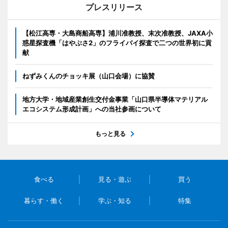
プレスリリース
【松江高専・大島商船高専】浦川准教授、末次准教授、JAXA小
惑星探査機「はやぶさ2」のフライバイ探査で二つの世界初に貢
献
ねずみくんのチョッキ展（山口会場）に協賛
地方大学・地域産業創生交付金事業「山口県半導体マテリアル
エコシステム形成計画」への当社参画について
もっと見る
食べる
見る・遊ぶ
買う
暮らす・働く
学ぶ・知る
特集