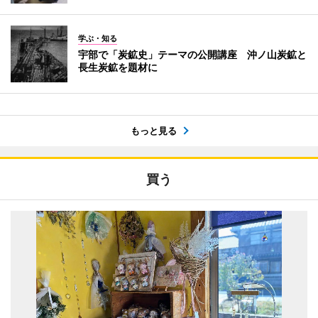
学ぶ・知る
宇部で「炭鉱史」テーマの公開講座 沖ノ山炭鉱と
長生炭鉱を題材に
もっと見る
買う