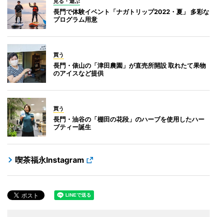
見る・遊ぶ
長門で体験イベント「ナガトリップ2022・夏」 多彩な
プログラム用意
買う
長門・俵山の「津田農園」が直売所開設 取れたて果物
のアイスなど提供
買う
長門・油谷の「棚田の花段」のハーブを使用したハー
ブティー誕生
喫茶福永Instagram