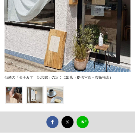
仙崎の「金子みすゞ記念館」の近くに出店（提供写真＝喫茶福永）