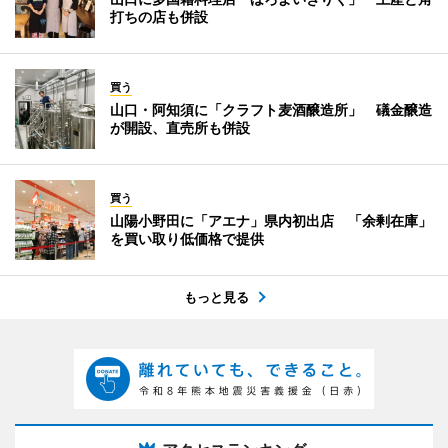
打ちの店も併設
買う
山口・阿知須に「クラフト麦酒醸造所」 礒金醸造
が開設、直売所も併設
買う
山陽小野田に「アエナ」県内初出店 「余剰在庫」
を買い取り低価格で提供
もっと見る