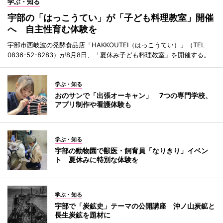
学ぶ・知る
宇部の「はっこうてい」が「子ども料理教室」開催
へ 自主性育む体験を
宇部市西岐波の発酵食品店「HAKKOUTEI（はっこうてい）」（TEL
0836-52-8283）が8月8日、「夏休み子ども料理教室」を開催する。
学ぶ・知る
おのサンで「出張オーキャン」 7つの専門学校、
アプリ制作や看護体験も
学ぶ・知る
宇部の動物園で獣医・飼育員「なりきり」イベン
ト 夏休みに特別な体験を
学ぶ・知る
宇部で「炭鉱史」テーマの公開講座 沖ノ山炭鉱と
長生炭鉱を題材に