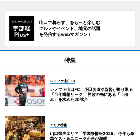
山口で暮らす、をもっと楽しむ
グルメやイベント、地元の話題
を発信するwebマガジン！
特集
レノファ山口FC
レノファ山口FC、小田切道治監督が振り返る
「百年構想リーグ」 勝敗の先にある「上積
み」を求めた20試合
エリア特集
山口県央エリア「学園祭情報2025」 今年も豪
華ゲスト＆ユニーク企画が満載！