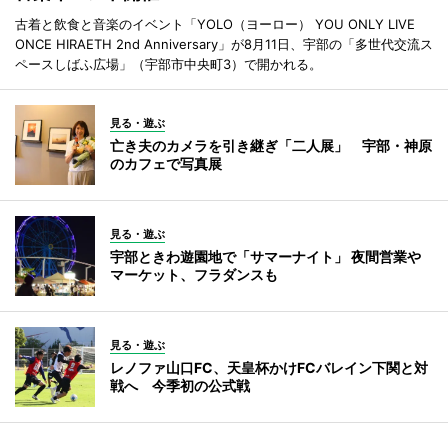
古着と飲食と音楽のイベント「YOLO（ヨーロー） YOU ONLY LIVE
ONCE HIRAETH 2nd Anniversary」が8月11日、宇部の「多世代交流ス
ペースしばふ広場」（宇部市中央町3）で開かれる。
見る・遊ぶ
亡き夫のカメラを引き継ぎ「二人展」 宇部・神原
のカフェで写真展
見る・遊ぶ
宇部ときわ遊園地で「サマーナイト」 夜間営業や
マーケット、フラダンスも
見る・遊ぶ
レノファ山口FC、天皇杯かけFCバレイン下関と対
戦へ 今季初の公式戦