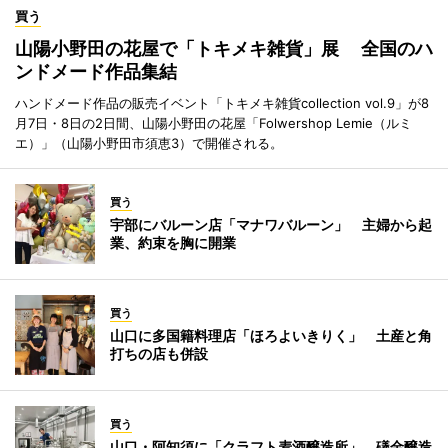
買う
山陽小野田の花屋で「トキメキ雑貨」展 全国のハ
ンドメード作品集結
ハンドメード作品の販売イベント「トキメキ雑貨collection vol.9」が8
月7日・8日の2日間、山陽小野田の花屋「Folwershop Lemie（ルミ
エ）」（山陽小野田市須恵3）で開催される。
買う
宇部にバルーン店「マナワバルーン」 主婦から起
業、約束を胸に開業
買う
山口に多国籍料理店「ほろよいきりく」 土産と角
打ちの店も併設
買う
山口・阿知須に「クラフト麦酒醸造所」 礒金醸造