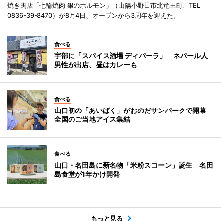
焼き肉店「七輪焼肉 銀のホルモン」（山陽小野田市北竜王町、TEL
0836-39-8470）が8月4日、オープンから3周年を迎えた。
食べる
宇部に「スパイス酒場 ディパーラ」 ネパール人
男性が出店、昼はカレーも
食べる
山口初の「あいぱく」がおのだサンパークで開幕
全国のご当地アイス集結
食べる
山口・名田島に新名物「米粉スコーン」誕生 名田
島食堂が1年かけ開発
もっと見る