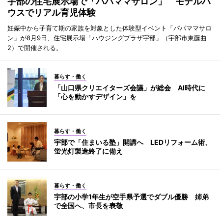
宇部の住宅展示場で「パパママサロン」 モデルハ
ウスでリアル育児体験
妊娠中から子育て期の家族を対象とした体験型イベント「パパママサロ
ン」が8月9日、住宅展示場「ハウジングプラザ宇部」（宇部市東藤曲
2）で開催される。
暮らす・働く
「山口県クリエイターズ会議」が総会 AI時代に
「心を動かすデザイン」を
暮らす・働く
宇部で「住まいる塾」開講へ LEDリフォーム術、
蛍光灯製造終了に備え
暮らす・働く
宇部の小学1年生が空手県予選でダブル優勝 姉弟
で全国へ、市長を表敬