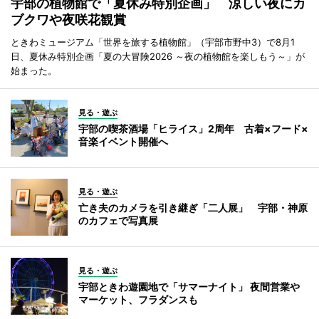
宇部の植物館で「夏休み特別企画」 涼しい夜にカ
ブクワや夜咲花観賞
ときわミュージアム「世界を旅する植物館」（宇部市野中3）で8月1
日、夏休み特別企画「夏の大冒険2026 ～夜の植物館を楽しもう～」が
始まった。
見る・遊ぶ
宇部の喫茶酒場「ヒライス」2周年 古着×フード×
音楽イベント開催へ
見る・遊ぶ
亡き夫のカメラを引き継ぎ「二人展」 宇部・神原
のカフェで写真展
見る・遊ぶ
宇部ときわ遊園地で「サマーナイト」 夜間営業や
マーケット、フラダンスも