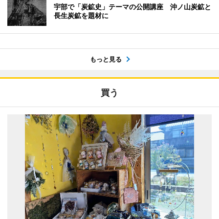
宇部で「炭鉱史」テーマの公開講座 沖ノ山炭鉱と
長生炭鉱を題材に
もっと見る
買う