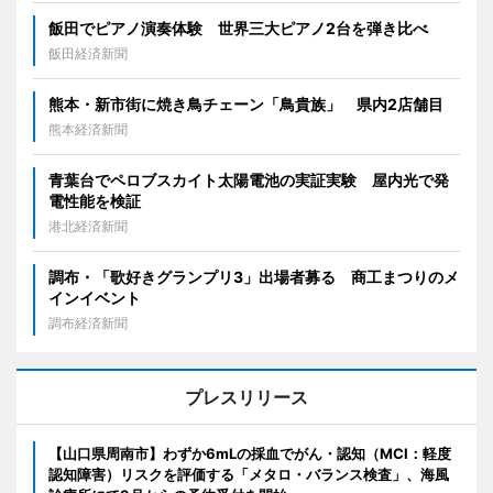
飯田でピアノ演奏体験 世界三大ピアノ2台を弾き比べ
飯田経済新聞
熊本・新市街に焼き鳥チェーン「鳥貴族」 県内2店舗目
熊本経済新聞
青葉台でペロブスカイト太陽電池の実証実験 屋内光で発
電性能を検証
港北経済新聞
調布・「歌好きグランプリ3」出場者募る 商工まつりのメ
インイベント
調布経済新聞
プレスリリース
【山口県周南市】わずか6mLの採血でがん・認知（MCI：軽度
認知障害）リスクを評価する「メタロ・バランス検査」、海風