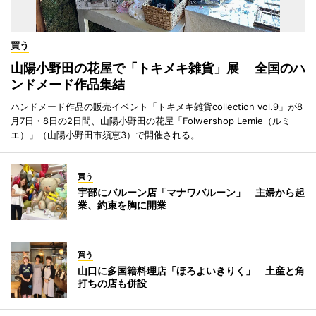
買う
山陽小野田の花屋で「トキメキ雑貨」展 全国のハ
ンドメード作品集結
ハンドメード作品の販売イベント「トキメキ雑貨collection vol.9」が8
月7日・8日の2日間、山陽小野田の花屋「Folwershop Lemie（ルミ
エ）」（山陽小野田市須恵3）で開催される。
買う
宇部にバルーン店「マナワバルーン」 主婦から起
業、約束を胸に開業
買う
山口に多国籍料理店「ほろよいきりく」 土産と角
打ちの店も併設