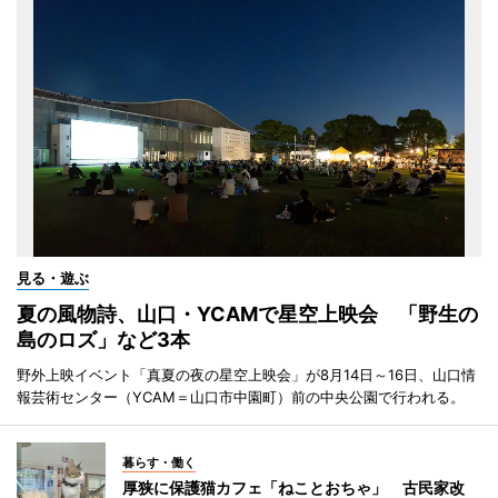
見る・遊ぶ
夏の風物詩、山口・YCAMで星空上映会 「野生の
島のロズ」など3本
野外上映イベント「真夏の夜の星空上映会」が8月14日～16日、山口情
報芸術センター（YCAM＝山口市中園町）前の中央公園で行われる。
暮らす・働く
厚狭に保護猫カフェ「ねことおちゃ」 古民家改