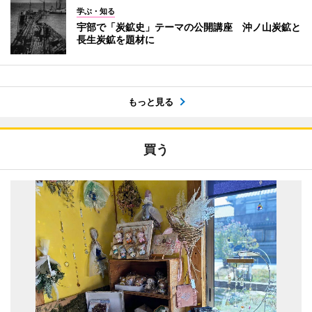
学ぶ・知る
宇部で「炭鉱史」テーマの公開講座 沖ノ山炭鉱と
長生炭鉱を題材に
もっと見る
買う