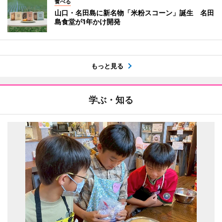
食べる
山口・名田島に新名物「米粉スコーン」誕生 名田
島食堂が1年かけ開発
もっと見る
学ぶ・知る