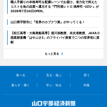
職人手握りの本格寿司を配膳レーンでお届け。省力化で抑えた
コストを魚の品質へ還元する『門司港レトロ 渦寿司 -UZU-』が
2026年7月24日OPEN。
山口県宇部市に『世界のカブクワ展』がやってくる！
【松江高専・大島商船高専】浦川准教授、末次准教授、JAXA小
惑星探査機「はやぶさ2」のフライバイ探査で二つの世界初に貢
献
もっと見る
食べる
見る・遊ぶ
買う
暮らす・働く
学ぶ・知る
特集