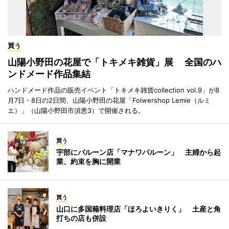
買う
山陽小野田の花屋で「トキメキ雑貨」展 全国のハ
ンドメード作品集結
ハンドメード作品の販売イベント「トキメキ雑貨collection vol.9」が8
月7日・8日の2日間、山陽小野田の花屋「Folwershop Lemie（ルミ
エ）」（山陽小野田市須恵3）で開催される。
買う
宇部にバルーン店「マナワバルーン」 主婦から起
業、約束を胸に開業
買う
山口に多国籍料理店「ほろよいきりく」 土産と角
打ちの店も併設