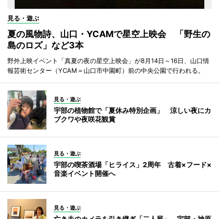
見る・遊ぶ
夏の風物詩、山口・YCAMで星空上映会 「野生の
島のロズ」など3本
野外上映イベント「真夏の夜の星空上映会」が8月14日～16日、山口情
報芸術センター（YCAM＝山口市中園町）前の中央公園で行われる。
見る・遊ぶ
宇部の植物館で「夏休み特別企画」 涼しい夜にカ
ブクワや夜咲花観賞
見る・遊ぶ
宇部の喫茶酒場「ヒライス」2周年 古着×フード×
音楽イベント開催へ
見る・遊ぶ
亡き夫のカメラを引き継ぎ「二人展」 宇部・神原