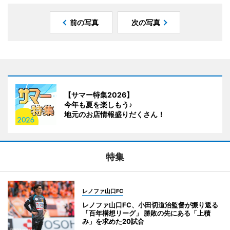
前の写真
次の写真
【サマー特集2026】
今年も夏を楽しもう♪
地元のお店情報盛りだくさん！
特集
レノファ山口FC
レノファ山口FC、小田切道治監督が振り返る
「百年構想リーグ」 勝敗の先にある「上積
み」を求めた20試合