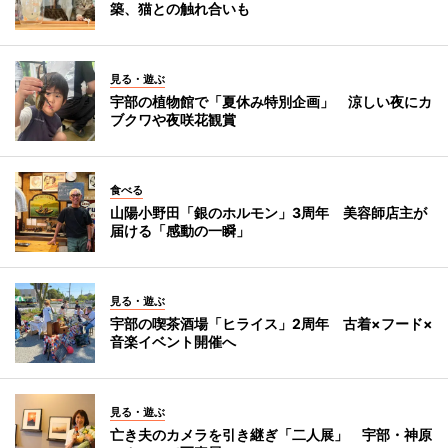
築、猫との触れ合いも
見る・遊ぶ
宇部の植物館で「夏休み特別企画」 涼しい夜にカ
ブクワや夜咲花観賞
食べる
山陽小野田「銀のホルモン」3周年 美容師店主が
届ける「感動の一瞬」
見る・遊ぶ
宇部の喫茶酒場「ヒライス」2周年 古着×フード×
音楽イベント開催へ
見る・遊ぶ
亡き夫のカメラを引き継ぎ「二人展」 宇部・神原