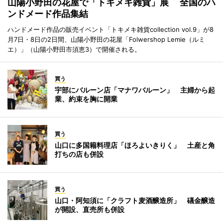
山陽小野田の花屋で「トキメキ雑貨」展 全国のハ
ンドメード作品集結
ハンドメード作品の販売イベント「トキメキ雑貨collection vol.9」が8
月7日・8日の2日間、山陽小野田の花屋「Folwershop Lemie（ルミ
エ）」（山陽小野田市須恵3）で開催される。
買う
宇部にバルーン店「マナワバルーン」 主婦から起
業、約束を胸に開業
買う
山口に多国籍料理店「ほろよいきりく」 土産と角
打ちの店も併設
買う
山口・阿知須に「クラフト麦酒醸造所」 礒金醸造
が開設、直売所も併設