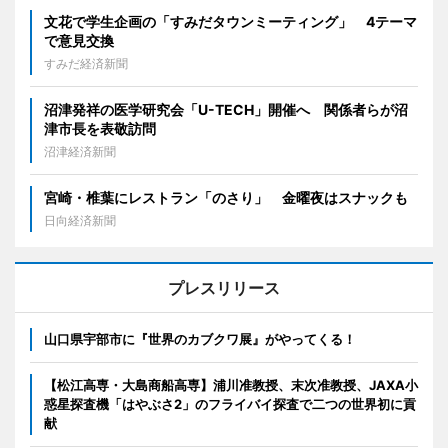
文花で学生企画の「すみだタウンミーティング」 4テーマ
で意見交換
すみだ経済新聞
沼津発祥の医学研究会「U-TECH」開催へ 関係者らが沼
津市長を表敬訪問
沼津経済新聞
宮崎・椎葉にレストラン「のさり」 金曜夜はスナックも
日向経済新聞
プレスリリース
山口県宇部市に『世界のカブクワ展』がやってくる！
【松江高専・大島商船高専】浦川准教授、末次准教授、JAXA小
惑星探査機「はやぶさ2」のフライバイ探査で二つの世界初に貢
献