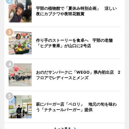
宇部の植物館で「夏休み特別企画」 涼しい
夜にカブクワや夜咲花観賞
作り手のストーリーを食卓へ 宇部の老舗
「ヒグチ青果」が山口に2号店
おのだサンパークに「WEGO」県内初出店 2
フロアでレディースとメンズ
萩にバーガー店「ペロリ」 地元の旬を味わ
う「ナチュールバーガー」提供
もっと見る