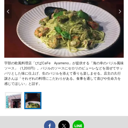
宇部の欧風料理店「びばCaFe Ayameno」が提供する「海の幸のバジル風味
ソース」（1,200円）。バジルのソースにセロリのピューレなどを混ぜてサッ
パリとした味に仕上げ、生のバジルを添えて香りも楽しませる。店主の久行
譲さんは「それぞれの料理にこだわりがある。食事を通して喜びや生命力を
感じてほしい」と話す。