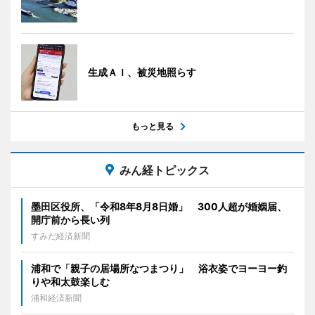
生成ＡＩ、被災地照らす
もっと見る
みん経トピックス
墨田区役所、「令和8年8月8日婚」 300人超が婚姻届、
開庁前から長い列
すみだ経済新聞
浦和で「親子の居場所なつまつり」 浴衣姿でヨーヨー釣
りや和太鼓楽しむ
浦和経済新聞