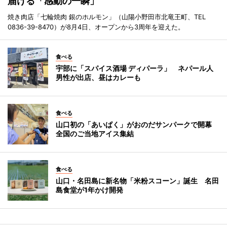
届ける「感動の一瞬」
焼き肉店「七輪焼肉 銀のホルモン」（山陽小野田市北竜王町、TEL
0836-39-8470）が8月4日、オープンから3周年を迎えた。
食べる
宇部に「スパイス酒場 ディパーラ」 ネパール人
男性が出店、昼はカレーも
食べる
山口初の「あいぱく」がおのだサンパークで開幕
全国のご当地アイス集結
食べる
山口・名田島に新名物「米粉スコーン」誕生 名田
島食堂が1年かけ開発