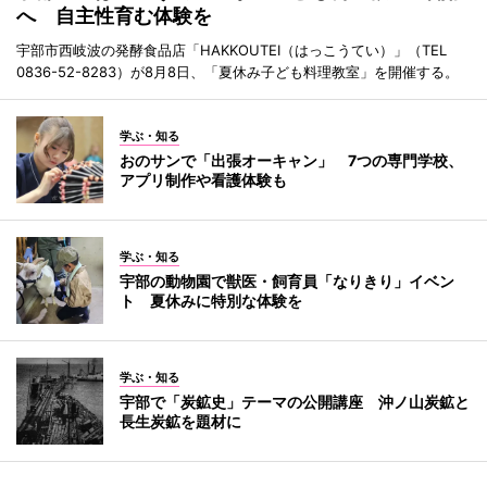
へ 自主性育む体験を
宇部市西岐波の発酵食品店「HAKKOUTEI（はっこうてい）」（TEL
0836-52-8283）が8月8日、「夏休み子ども料理教室」を開催する。
学ぶ・知る
おのサンで「出張オーキャン」 7つの専門学校、
アプリ制作や看護体験も
学ぶ・知る
宇部の動物園で獣医・飼育員「なりきり」イベン
ト 夏休みに特別な体験を
学ぶ・知る
宇部で「炭鉱史」テーマの公開講座 沖ノ山炭鉱と
長生炭鉱を題材に