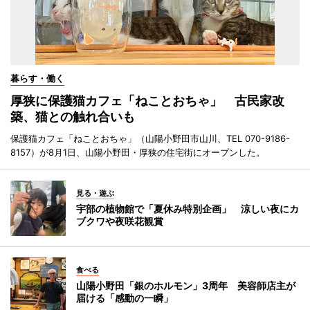
暮らす・働く
厚狭に保護猫カフェ「ねことおちゃ」 古民家改
築、猫との触れ合いも
保護猫カフェ「ねことおちゃ」（山陽小野田市山川、TEL 070-9186-
8157）が8月1日、山陽小野田・厚狭の住宅街にオープンした。
見る・遊ぶ
宇部の植物館で「夏休み特別企画」 涼しい夜にカ
ブクワや夜咲花観賞
食べる
山陽小野田「銀のホルモン」3周年 美容師店主が
届ける「感動の一瞬」