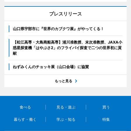
プレスリリース
山口県宇部市に『世界のカブクワ展』がやってくる！
【松江高専・大島商船高専】浦川准教授、末次准教授、JAXA小
惑星探査機「はやぶさ2」のフライバイ探査で二つの世界初に貢
献
ねずみくんのチョッキ展（山口会場）に協賛
もっと見る
食べる
見る・遊ぶ
買う
暮らす・働く
学ぶ・知る
特集