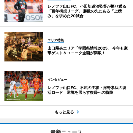
レノファ山口FC、小田切道治監督が振り返る
「百年構想リーグ」 勝敗の先にある「上積
み」を求めた20試合
エリア特集
山口県央エリア「学園祭情報2025」 今年も豪
華ゲスト＆ユニーク企画が満載！
インタビュー
レノファ山口FC、不屈の主将・河野孝汰の復
活ロード 逆境を照らす復帰への軌跡
もっと見る
最新ニュース