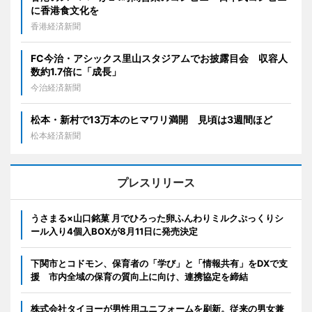
に香港食文化を
香港経済新聞
FC今治・アシックス里山スタジアムでお披露目会 収容人
数約1.7倍に「成長」
今治経済新聞
松本・新村で13万本のヒマワリ満開 見頃は3週間ほど
松本経済新聞
プレスリリース
うさまる×山口銘菓 月でひろった卵ふんわりミルクぷっくりシ
ール入り4個入BOXが8月11日に発売決定
下関市とコドモン、保育者の「学び」と「情報共有」をDXで支
援 市内全域の保育の質向上に向け、連携協定を締結
株式会社タイヨーが男性用ユニフォームを刷新。従来の男女兼