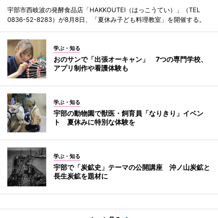
宇部市西岐波の発酵食品店「HAKKOUTEI（はっこうてい）」（TEL
0836-52-8283）が8月8日、「夏休み子ども料理教室」を開催する。
学ぶ・知る
おのサンで「出張オーキャン」 7つの専門学校、
アプリ制作や看護体験も
学ぶ・知る
宇部の動物園で獣医・飼育員「なりきり」イベン
ト 夏休みに特別な体験を
学ぶ・知る
宇部で「炭鉱史」テーマの公開講座 沖ノ山炭鉱と
長生炭鉱を題材に