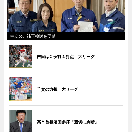
中立公、補正検討を要請
吉田は２安打１打点 大リーグ
千賀の力投 大リーグ
高市首相靖国参拝「適切に判断」