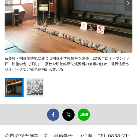
萩藩校・明倫館跡地に建つ旧明倫小学校校舎を改修し2016年にオープンした
萩・明倫学舎（江向）。藩校や明治維新関連資料の展示のほか、世界遺産や
ジオパークなど観光案内所も兼ねる
萩市の観光施設「萩・明倫学舎」（江向、TEL 0838-21-