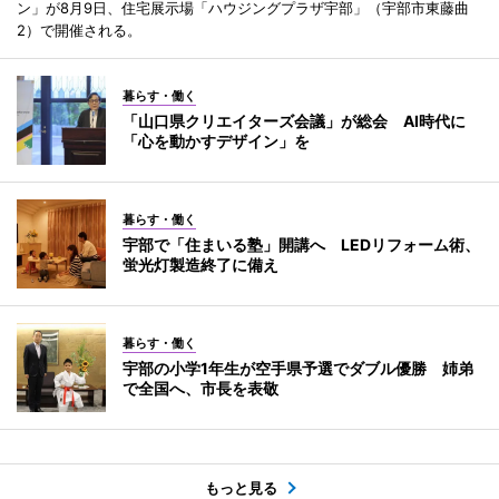
ン」が8月9日、住宅展示場「ハウジングプラザ宇部」（宇部市東藤曲
2）で開催される。
暮らす・働く
「山口県クリエイターズ会議」が総会 AI時代に
「心を動かすデザイン」を
暮らす・働く
宇部で「住まいる塾」開講へ LEDリフォーム術、
蛍光灯製造終了に備え
暮らす・働く
宇部の小学1年生が空手県予選でダブル優勝 姉弟
で全国へ、市長を表敬
もっと見る