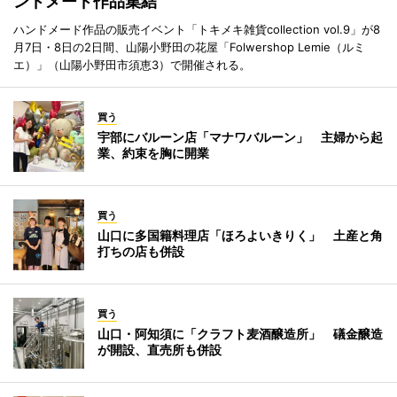
ンドメード作品集結
ハンドメード作品の販売イベント「トキメキ雑貨collection vol.9」が8
月7日・8日の2日間、山陽小野田の花屋「Folwershop Lemie（ルミ
エ）」（山陽小野田市須恵3）で開催される。
買う
宇部にバルーン店「マナワバルーン」 主婦から起
業、約束を胸に開業
買う
山口に多国籍料理店「ほろよいきりく」 土産と角
打ちの店も併設
買う
山口・阿知須に「クラフト麦酒醸造所」 礒金醸造
が開設、直売所も併設