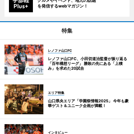
グルメやイベント、地元の話題
を発信するwebマガジン！
特集
レノファ山口FC
レノファ山口FC、小田切道治監督が振り返る
「百年構想リーグ」 勝敗の先にある「上積
み」を求めた20試合
エリア特集
山口県央エリア「学園祭情報2025」 今年も豪
華ゲスト＆ユニーク企画が満載！
インタビュー