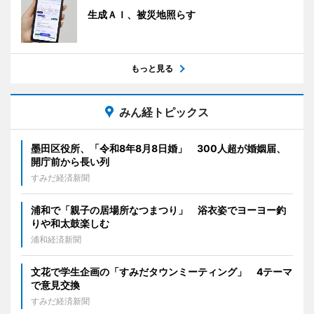
生成ＡＩ、被災地照らす
もっと見る
みん経トピックス
墨田区役所、「令和8年8月8日婚」 300人超が婚姻届、
開庁前から長い列
すみだ経済新聞
浦和で「親子の居場所なつまつり」 浴衣姿でヨーヨー釣
りや和太鼓楽しむ
浦和経済新聞
文花で学生企画の「すみだタウンミーティング」 4テーマ
で意見交換
すみだ経済新聞