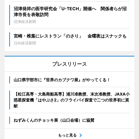
沼津発祥の医学研究会「U-TECH」開催へ 関係者らが沼
津市長を表敬訪問
沼津経済新聞
宮崎・椎葉にレストラン「のさり」 金曜夜はスナックも
日向経済新聞
プレスリリース
山口県宇部市に『世界のカブクワ展』がやってくる！
【松江高専・大島商船高専】浦川准教授、末次准教授、JAXA小
惑星探査機「はやぶさ2」のフライバイ探査で二つの世界初に貢
献
ねずみくんのチョッキ展（山口会場）に協賛
もっと見る