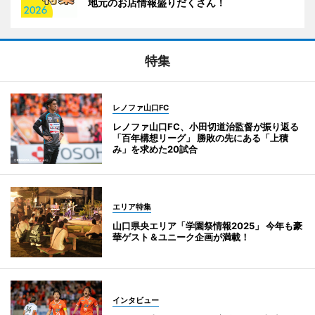
地元のお店情報盛りだくさん！
特集
レノファ山口FC
レノファ山口FC、小田切道治監督が振り返る
「百年構想リーグ」 勝敗の先にある「上積
み」を求めた20試合
エリア特集
山口県央エリア「学園祭情報2025」 今年も豪
華ゲスト＆ユニーク企画が満載！
インタビュー