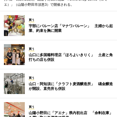
エ）」（山陽小野田市須恵3）で開催される。
買う
宇部にバルーン店「マナワバルーン」 主婦から起
業、約束を胸に開業
買う
山口に多国籍料理店「ほろよいきりく」 土産と角
打ちの店も併設
買う
山口・阿知須に「クラフト麦酒醸造所」 礒金醸造
が開設、直売所も併設
買う
山陽小野田に「アエナ」県内初出店 「余剰在庫」