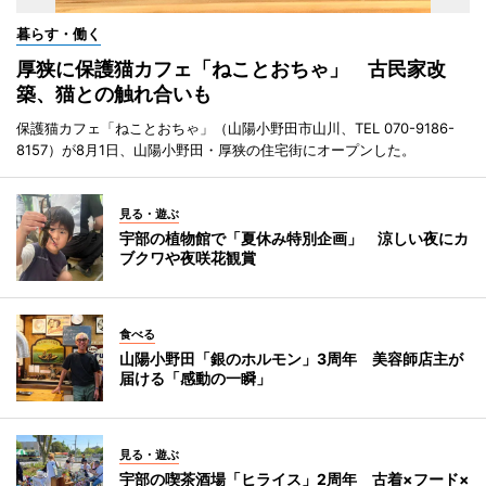
暮らす・働く
厚狭に保護猫カフェ「ねことおちゃ」 古民家改
築、猫との触れ合いも
保護猫カフェ「ねことおちゃ」（山陽小野田市山川、TEL 070-9186-
8157）が8月1日、山陽小野田・厚狭の住宅街にオープンした。
見る・遊ぶ
宇部の植物館で「夏休み特別企画」 涼しい夜にカ
ブクワや夜咲花観賞
食べる
山陽小野田「銀のホルモン」3周年 美容師店主が
届ける「感動の一瞬」
見る・遊ぶ
宇部の喫茶酒場「ヒライス」2周年 古着×フード×