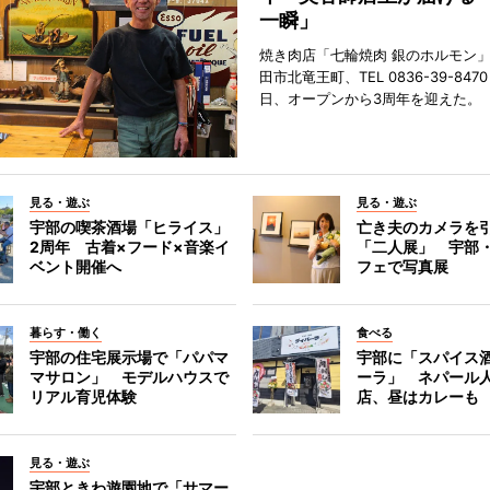
一瞬」
焼き肉店「七輪焼肉 銀のホルモン
田市北竜王町、TEL 0836-39-847
日、オープンから3周年を迎えた。
見る・遊ぶ
見る・遊ぶ
宇部の喫茶酒場「ヒライス」
亡き夫のカメラを
2周年 古着×フード×音楽イ
「二人展」 宇部
ベント開催へ
フェで写真展
暮らす・働く
食べる
宇部の住宅展示場で「パパマ
宇部に「スパイス酒
マサロン」 モデルハウスで
ーラ」 ネパール
リアル育児体験
店、昼はカレーも
見る・遊ぶ
宇部ときわ遊園地で「サマー