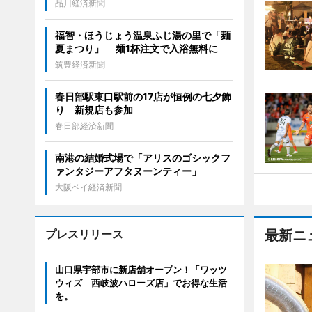
品川経済新聞
福智・ほうじょう温泉ふじ湯の里で「麺
夏まつり」 麺1杯注文で入浴無料に
筑豊経済新聞
春日部駅東口駅前の17店が恒例の七夕飾
り 新規店も参加
春日部経済新聞
南港の結婚式場で「アリスのゴシックフ
ァンタジーアフタヌーンティー」
大阪ベイ経済新聞
プレスリリース
最新ニ
山口県宇部市に新店舗オープン！「ワッツ
ウィズ 西岐波ハローズ店」でお得な生活
を。