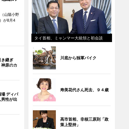
」（山陽小野
0）が8月4
タイ首相、ミャンマー大統領と初会談
川底から独軍バイク
引き継ぎ
・神原のカ
寿美花代さん死去、９４歳
場 ディパ
人男性が出
高市首相、非核三原則「政
策上堅持」