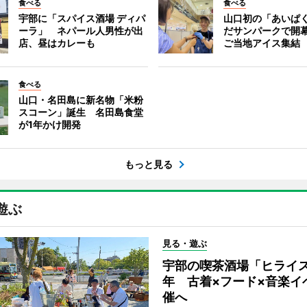
食べる
食べる
宇部に「スパイス酒場 ディパ
山口初の「あいぱ
ーラ」 ネパール人男性が出
だサンパークで開
店、昼はカレーも
ご当地アイス集結
食べる
山口・名田島に新名物「米粉
スコーン」誕生 名田島食堂
が1年かけ開発
もっと見る
遊ぶ
見る・遊ぶ
宇部の喫茶酒場「ヒライス
年 古着×フード×音楽イ
催へ