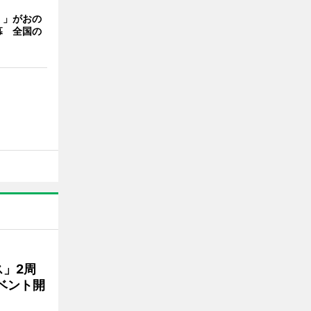
く」がおの
幕 全国の
」2周
ベント開