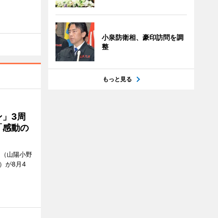
小泉防衛相、豪印訪問を調
整
もっと見る
」3周
「感動の
」（山陽小野
0）が8月4