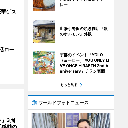
レー
豪華ゲス
山陽小野田の焼き肉店「銀
のホルモン」外観
活ロー
宇部のイベント「YOLO
（ヨーロー） YOU ONLY LI
VE ONCE HIRAETH 2nd A
nniversary」チラシ表面
もっと見る
ワールドフォトニュース
」3周
「感動の