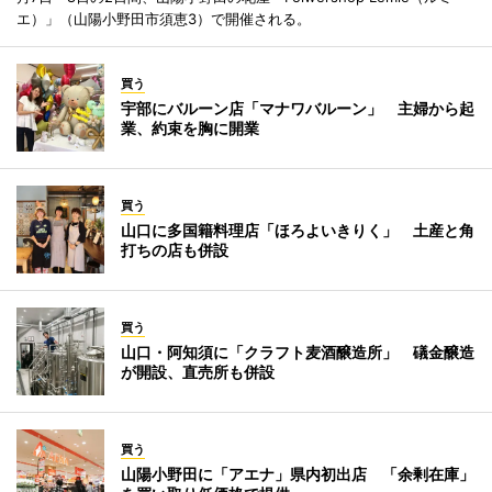
エ）」（山陽小野田市須恵3）で開催される。
買う
宇部にバルーン店「マナワバルーン」 主婦から起
業、約束を胸に開業
買う
山口に多国籍料理店「ほろよいきりく」 土産と角
打ちの店も併設
買う
山口・阿知須に「クラフト麦酒醸造所」 礒金醸造
が開設、直売所も併設
買う
山陽小野田に「アエナ」県内初出店 「余剰在庫」