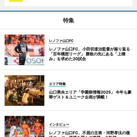
特集
レノファ山口FC
レノファ山口FC、小田切道治監督が振り返る
「百年構想リーグ」 勝敗の先にある「上積
み」を求めた20試合
エリア特集
山口県央エリア「学園祭情報2025」 今年も豪
華ゲスト＆ユニーク企画が満載！
インタビュー
レノファ山口FC、不屈の主将・河野孝汰の復