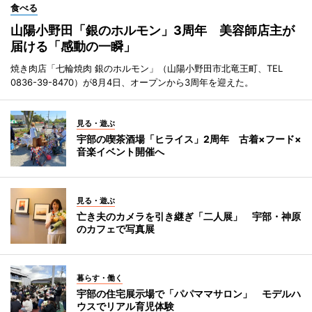
食べる
山陽小野田「銀のホルモン」3周年 美容師店主が
届ける「感動の一瞬」
焼き肉店「七輪焼肉 銀のホルモン」（山陽小野田市北竜王町、TEL
0836-39-8470）が8月4日、オープンから3周年を迎えた。
見る・遊ぶ
宇部の喫茶酒場「ヒライス」2周年 古着×フード×
音楽イベント開催へ
見る・遊ぶ
亡き夫のカメラを引き継ぎ「二人展」 宇部・神原
のカフェで写真展
暮らす・働く
宇部の住宅展示場で「パパママサロン」 モデルハ
ウスでリアル育児体験