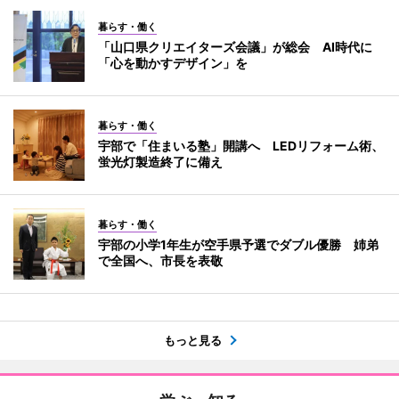
暮らす・働く
「山口県クリエイターズ会議」が総会 AI時代に
「心を動かすデザイン」を
暮らす・働く
宇部で「住まいる塾」開講へ LEDリフォーム術、
蛍光灯製造終了に備え
暮らす・働く
宇部の小学1年生が空手県予選でダブル優勝 姉弟
で全国へ、市長を表敬
もっと見る