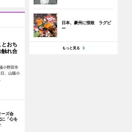
日本、豪州に惜敗 ラグビ
ー
ことおち
もっと見る
の触れ合
陽小野田市
8月1日、山陽小
。
ターズ会
代に「心を
を