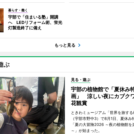
暮らす・働く
宇部で「住まいる塾」開講
へ LEDリフォーム術、蛍光
灯製造終了に備え
もっと見る
遊ぶ
見る・遊ぶ
宇部の植物館で「夏休み
画」 涼しい夜にカブク
花観賞
ときわミュージアム「世界を旅する
（宇部市野中3）で8月1日、夏休み
「夏の大冒険2026 ～夜の植物館を
～」が始まった。