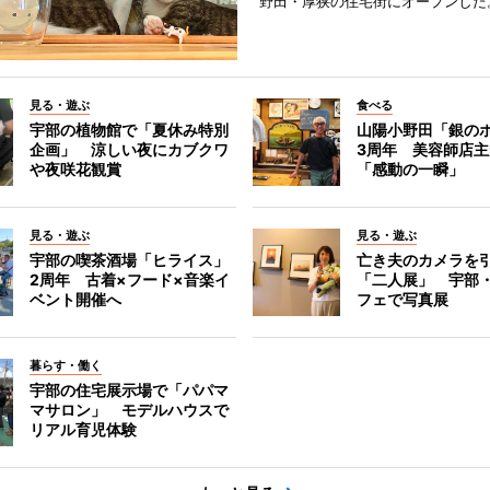
野田・厚狭の住宅街にオープンした
見る・遊ぶ
食べる
宇部の植物館で「夏休み特別
山陽小野田「銀の
企画」 涼しい夜にカブクワ
3周年 美容師店
や夜咲花観賞
「感動の一瞬」
見る・遊ぶ
見る・遊ぶ
宇部の喫茶酒場「ヒライス」
亡き夫のカメラを
2周年 古着×フード×音楽イ
「二人展」 宇部
ベント開催へ
フェで写真展
暮らす・働く
宇部の住宅展示場で「パパマ
マサロン」 モデルハウスで
リアル育児体験