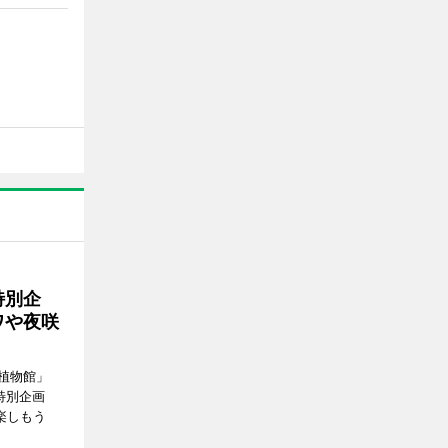
特別企
ワや夜咲
植物館」
特別企画
楽しもう