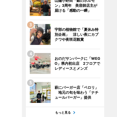
山陽小野田「銀のホルモ
ン」3周年 美容師店主が
届ける「感動の一瞬」
宇部の植物館で「夏休み特
別企画」 涼しい夜にカブ
クワや夜咲花観賞
おのだサンパークに「WEG
O」県内初出店 2フロアで
レディースとメンズ
萩にバーガー店「ペロリ」
地元の旬を味わう「ナチ
ュールバーガー」提供
もっと見る