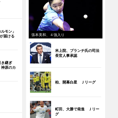
。
ホルモン」
張本美和、４強入り
主が届ける
米上院、ブランチ氏の司法
長官人事承認
引き継ぎ
・神原のカ
柏、開幕白星 Ｊリーグ
町田、大勝で発進 Ｊリー
グ