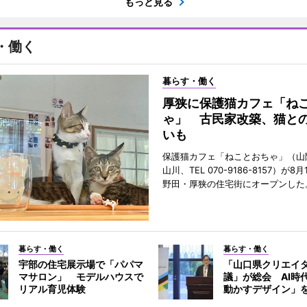
もっと見る
・働く
暮らす・働く
厚狭に保護猫カフェ「ね
ゃ」 古民家改築、猫と
いも
保護猫カフェ「ねことおちゃ」（山
山川、TEL 070-9186-8157）が
野田・厚狭の住宅街にオープンした
暮らす・働く
暮らす・働く
宇部の住宅展示場で「パパマ
「山口県クリエイ
マサロン」 モデルハウスで
議」が総会 AI時
リアル育児体験
動かすデザイン」