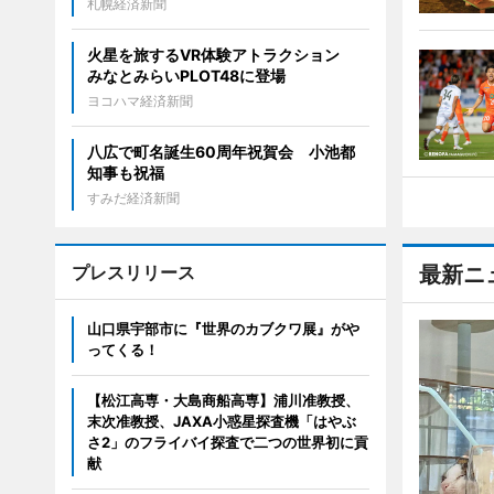
札幌経済新聞
火星を旅するVR体験アトラクション
みなとみらいPLOT48に登場
ヨコハマ経済新聞
八広で町名誕生60周年祝賀会 小池都
知事も祝福
すみだ経済新聞
プレスリリース
最新ニ
山口県宇部市に『世界のカブクワ展』がや
ってくる！
【松江高専・大島商船高専】浦川准教授、
末次准教授、JAXA小惑星探査機「はやぶ
さ2」のフライバイ探査で二つの世界初に貢
献