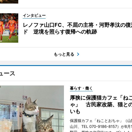
インタビュー
レノファ山口FC、不屈の主将・河野孝汰の復
ド 逆境を照らす復帰への軌跡
もっと見る
ュース
暮らす・働く
厚狭に保護猫カフェ「ね
ゃ」 古民家改築、猫と
いも
保護猫カフェ「ねことおちゃ」（山
山川、TEL 070-9186-8157）が