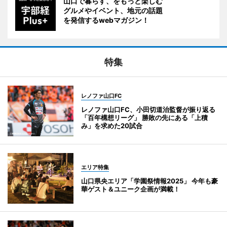
山口で暮らす、をもっと楽しむ
グルメやイベント、地元の話題
を発信するwebマガジン！
特集
レノファ山口FC
レノファ山口FC、小田切道治監督が振り返る
「百年構想リーグ」 勝敗の先にある「上積
み」を求めた20試合
エリア特集
山口県央エリア「学園祭情報2025」 今年も豪
華ゲスト＆ユニーク企画が満載！