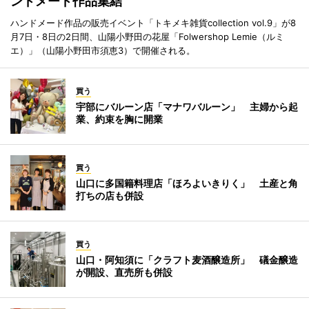
ンドメード作品集結
ハンドメード作品の販売イベント「トキメキ雑貨collection vol.9」が8
月7日・8日の2日間、山陽小野田の花屋「Folwershop Lemie（ルミ
エ）」（山陽小野田市須恵3）で開催される。
買う
宇部にバルーン店「マナワバルーン」 主婦から起
業、約束を胸に開業
買う
山口に多国籍料理店「ほろよいきりく」 土産と角
打ちの店も併設
買う
山口・阿知須に「クラフト麦酒醸造所」 礒金醸造
が開設、直売所も併設