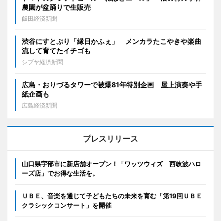
農園が盆踊りで生販売
飯田経済新聞
渋谷にすとぷり「縁日かふぇ」 メンカラたこやきや楽曲
流して育てたイチゴも
シブヤ経済新聞
広島・おりづるタワーで被爆81年特別企画 屋上演奏や手
紙企画も
広島経済新聞
プレスリリース
山口県宇部市に新店舗オープン！「ワッツウィズ 西岐波ハロ
ーズ店」でお得な生活を。
ＵＢＥ、音楽を通じて子どもたちの未来を育む「第19回ＵＢＥ
クラシックコンサート」を開催