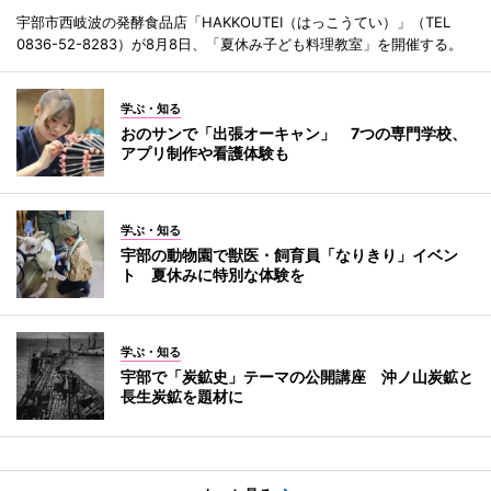
宇部市西岐波の発酵食品店「HAKKOUTEI（はっこうてい）」（TEL
0836-52-8283）が8月8日、「夏休み子ども料理教室」を開催する。
学ぶ・知る
おのサンで「出張オーキャン」 7つの専門学校、
アプリ制作や看護体験も
学ぶ・知る
宇部の動物園で獣医・飼育員「なりきり」イベン
ト 夏休みに特別な体験を
学ぶ・知る
宇部で「炭鉱史」テーマの公開講座 沖ノ山炭鉱と
長生炭鉱を題材に