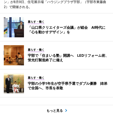
ン」が8月9日、住宅展示場「ハウジングプラザ宇部」（宇部市東藤曲
2）で開催される。
暮らす・働く
「山口県クリエイターズ会議」が総会 AI時代に
「心を動かすデザイン」を
暮らす・働く
宇部で「住まいる塾」開講へ LEDリフォーム術、
蛍光灯製造終了に備え
暮らす・働く
宇部の小学1年生が空手県予選でダブル優勝 姉弟
で全国へ、市長を表敬
もっと見る