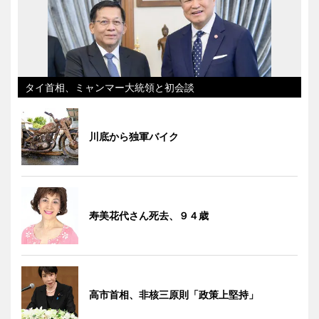
タイ首相、ミャンマー大統領と初会談
川底から独軍バイク
寿美花代さん死去、９４歳
高市首相、非核三原則「政策上堅持」