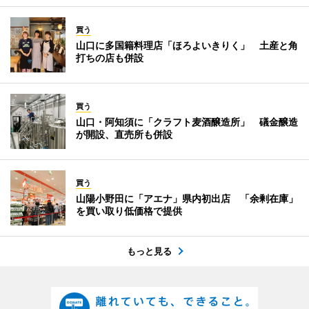
買う
山口に多国籍料理店「ほろよいきりく」 土産と角
打ちの店も併設
買う
山口・阿知須に「クラフト麦酒醸造所」 礒金醸造
が開設、直売所も併設
買う
山陽小野田に「アエナ」県内初出店 「余剰在庫」
を買い取り低価格で提供
もっと見る