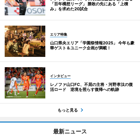
「百年構想リーグ」 勝敗の先にある「上積
み」を求めた20試合
エリア特集
山口県央エリア「学園祭情報2025」 今年も豪
華ゲスト＆ユニーク企画が満載！
インタビュー
レノファ山口FC、不屈の主将・河野孝汰の復
活ロード 逆境を照らす復帰への軌跡
もっと見る
最新ニュース