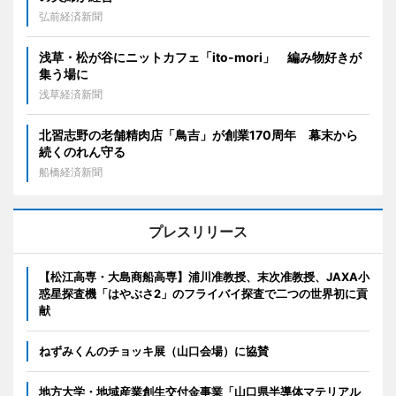
弘前経済新聞
浅草・松が谷にニットカフェ「ito-mori」 編み物好きが
集う場に
浅草経済新聞
北習志野の老舗精肉店「鳥吉」が創業170周年 幕末から
続くのれん守る
船橋経済新聞
プレスリリース
【松江高専・大島商船高専】浦川准教授、末次准教授、JAXA小
惑星探査機「はやぶさ2」のフライバイ探査で二つの世界初に貢
献
ねずみくんのチョッキ展（山口会場）に協賛
地方大学・地域産業創生交付金事業「山口県半導体マテリアル