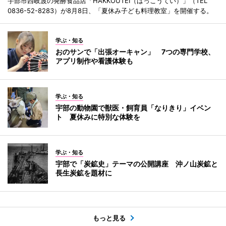
宇部市西岐波の発酵食品店「HAKKOUTEI（はっこうてい）」（TEL
0836-52-8283）が8月8日、「夏休み子ども料理教室」を開催する。
学ぶ・知る
おのサンで「出張オーキャン」 7つの専門学校、
アプリ制作や看護体験も
学ぶ・知る
宇部の動物園で獣医・飼育員「なりきり」イベン
ト 夏休みに特別な体験を
学ぶ・知る
宇部で「炭鉱史」テーマの公開講座 沖ノ山炭鉱と
長生炭鉱を題材に
もっと見る