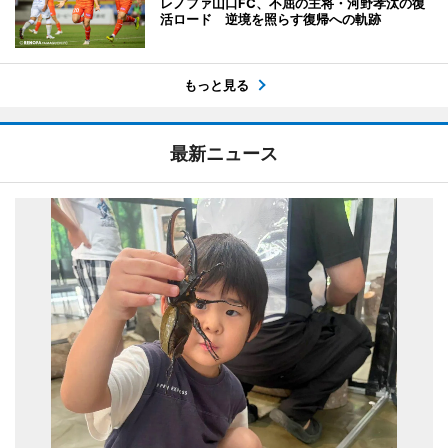
レノファ山口FC、不屈の主将・河野孝汰の復
活ロード 逆境を照らす復帰への軌跡
もっと見る
最新ニュース