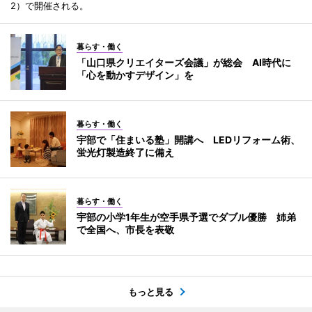
2）で開催される。
暮らす・働く
「山口県クリエイターズ会議」が総会 AI時代に
「心を動かすデザイン」を
暮らす・働く
宇部で「住まいる塾」開講へ LEDリフォーム術、
蛍光灯製造終了に備え
暮らす・働く
宇部の小学1年生が空手県予選でダブル優勝 姉弟
で全国へ、市長を表敬
もっと見る