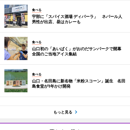
食べる
宇部に「スパイス酒場 ディパーラ」 ネパール人
男性が出店、昼はカレーも
食べる
山口初の「あいぱく」がおのだサンパークで開幕
全国のご当地アイス集結
食べる
山口・名田島に新名物「米粉スコーン」誕生 名田
島食堂が1年かけ開発
もっと見る