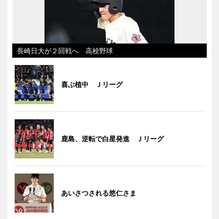
長崎日大が２回戦へ 高校野球
喜ぶ植中 Ｊリーグ
鹿島、逆転で白星発進 Ｊリーグ
あいさつされる悠仁さま