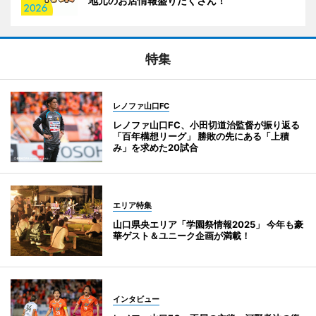
地元のお店情報盛りだくさん！
特集
レノファ山口FC
レノファ山口FC、小田切道治監督が振り返る
「百年構想リーグ」 勝敗の先にある「上積
み」を求めた20試合
エリア特集
山口県央エリア「学園祭情報2025」 今年も豪
華ゲスト＆ユニーク企画が満載！
インタビュー