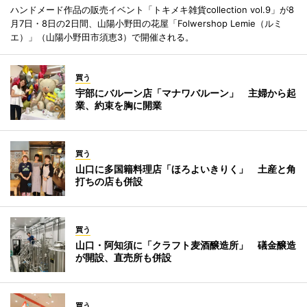
ハンドメード作品の販売イベント「トキメキ雑貨collection vol.9」が8
月7日・8日の2日間、山陽小野田の花屋「Folwershop Lemie（ルミ
エ）」（山陽小野田市須恵3）で開催される。
買う
宇部にバルーン店「マナワバルーン」 主婦から起
業、約束を胸に開業
買う
山口に多国籍料理店「ほろよいきりく」 土産と角
打ちの店も併設
買う
山口・阿知須に「クラフト麦酒醸造所」 礒金醸造
が開設、直売所も併設
買う