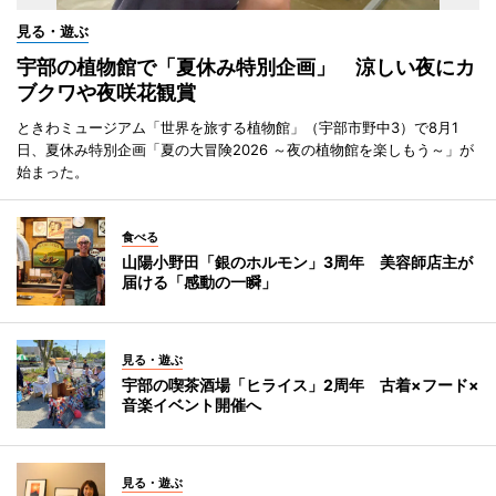
見る・遊ぶ
宇部の植物館で「夏休み特別企画」 涼しい夜にカ
ブクワや夜咲花観賞
ときわミュージアム「世界を旅する植物館」（宇部市野中3）で8月1
日、夏休み特別企画「夏の大冒険2026 ～夜の植物館を楽しもう～」が
始まった。
食べる
山陽小野田「銀のホルモン」3周年 美容師店主が
届ける「感動の一瞬」
見る・遊ぶ
宇部の喫茶酒場「ヒライス」2周年 古着×フード×
音楽イベント開催へ
見る・遊ぶ