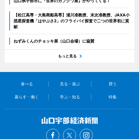
山口県宇部市に『世界のカブクワ展』がやってくる！
【松江高専・大島商船高専】浦川准教授、末次准教授、JAXA小
惑星探査機「はやぶさ2」のフライバイ探査で二つの世界初に貢
献
ねずみくんのチョッキ展（山口会場）に協賛
もっと見る
食べる
見る・遊ぶ
買う
暮らす・働く
学ぶ・知る
特集