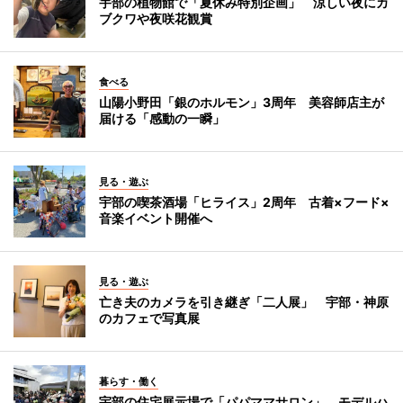
宇部の植物館で「夏休み特別企画」 涼しい夜にカ
ブクワや夜咲花観賞
食べる
山陽小野田「銀のホルモン」3周年 美容師店主が
届ける「感動の一瞬」
見る・遊ぶ
宇部の喫茶酒場「ヒライス」2周年 古着×フード×
音楽イベント開催へ
見る・遊ぶ
亡き夫のカメラを引き継ぎ「二人展」 宇部・神原
のカフェで写真展
暮らす・働く
宇部の住宅展示場で「パパママサロン」 モデルハ