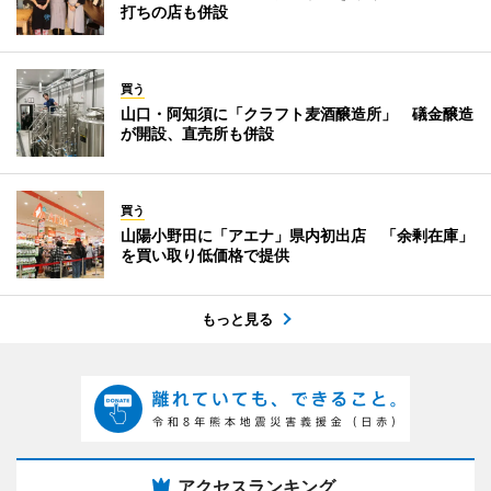
打ちの店も併設
買う
山口・阿知須に「クラフト麦酒醸造所」 礒金醸造
が開設、直売所も併設
買う
山陽小野田に「アエナ」県内初出店 「余剰在庫」
を買い取り低価格で提供
もっと見る
アクセスランキング