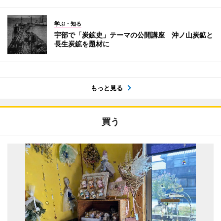
学ぶ・知る
宇部で「炭鉱史」テーマの公開講座 沖ノ山炭鉱と
長生炭鉱を題材に
もっと見る
買う