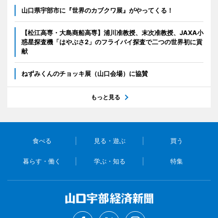
山口県宇部市に『世界のカブクワ展』がやってくる！
【松江高専・大島商船高専】浦川准教授、末次准教授、JAXA小
惑星探査機「はやぶさ2」のフライバイ探査で二つの世界初に貢
献
ねずみくんのチョッキ展（山口会場）に協賛
もっと見る
食べる
見る・遊ぶ
買う
暮らす・働く
学ぶ・知る
特集