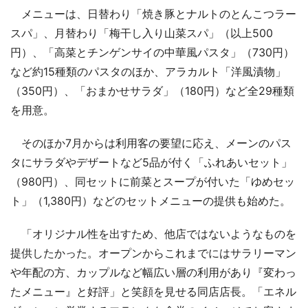
メニューは、日替わり「焼き豚とナルトのとんこつラー
スパ」、月替わり「梅干し入り山菜スパ」（以上500
円）、「高菜とチンゲンサイの中華風パスタ」（730円）
など約15種類のパスタのほか、アラカルト「洋風漬物」
（350円）、「おまかせサラダ」（180円）など全29種類
を用意。
そのほか7月からは利用客の要望に応え、メーンのパス
タにサラダやデザートなど5品が付く「ふれあいセット」
（980円）、同セットに前菜とスープが付いた「ゆめセッ
ト」（1,380円）などのセットメニューの提供も始めた。
「オリジナル性を出すため、他店ではないようなものを
提供したかった。オープンからこれまでにはサラリーマン
や年配の方、カップルなど幅広い層の利用があり『変わっ
たメニュー』と好評」と笑顔を見せる同店店長。「エネル