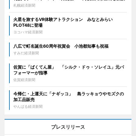
札幌経済新聞
火星を旅するVR体験アトラクション みなとみらい
PLOT48に登場
ヨコハマ経済新聞
八広で町名誕生60周年祝賀会 小池都知事も祝福
すみだ経済新聞
佐賀に「ばくてん屋」 「シルク・ドゥ・ソレイユ」元パ
フォーマーが指導
佐賀経済新聞
今帰仁・上運天に「ナギッコ」 島ラッキョウやモズクの
加工品販売
やんばる経済新聞
プレスリリース