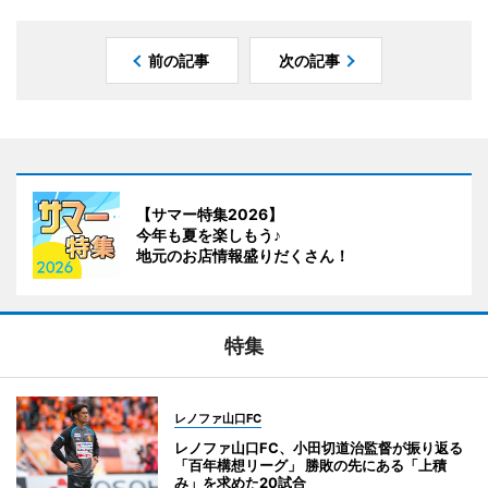
前の記事
次の記事
【サマー特集2026】
今年も夏を楽しもう♪
地元のお店情報盛りだくさん！
特集
レノファ山口FC
レノファ山口FC、小田切道治監督が振り返る
「百年構想リーグ」 勝敗の先にある「上積
み」を求めた20試合