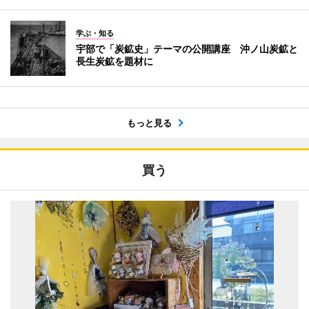
学ぶ・知る
宇部で「炭鉱史」テーマの公開講座 沖ノ山炭鉱と
長生炭鉱を題材に
もっと見る
買う