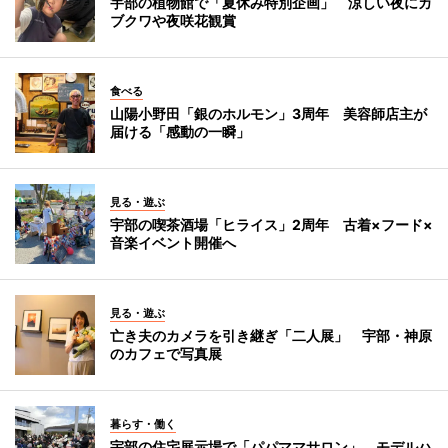
宇部の植物館で「夏休み特別企画」 涼しい夜にカ
ブクワや夜咲花観賞
食べる
山陽小野田「銀のホルモン」3周年 美容師店主が
届ける「感動の一瞬」
見る・遊ぶ
宇部の喫茶酒場「ヒライス」2周年 古着×フード×
音楽イベント開催へ
見る・遊ぶ
亡き夫のカメラを引き継ぎ「二人展」 宇部・神原
のカフェで写真展
暮らす・働く
宇部の住宅展示場で「パパママサロン」 モデルハ