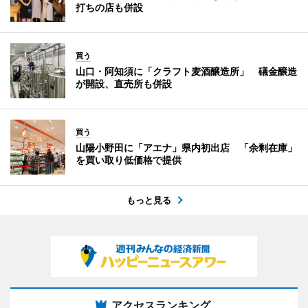
打ちの店も併設
買う
山口・阿知須に「クラフト麦酒醸造所」 礒金醸造
が開設、直売所も併設
買う
山陽小野田に「アエナ」県内初出店 「余剰在庫」
を買い取り低価格で提供
もっと見る
アクセスランキング