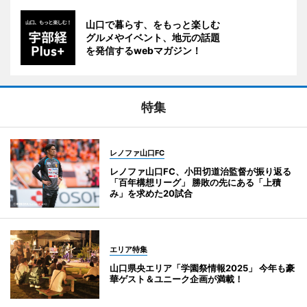
山口で暮らす、をもっと楽しむ
グルメやイベント、地元の話題
を発信するwebマガジン！
特集
レノファ山口FC
レノファ山口FC、小田切道治監督が振り返る
「百年構想リーグ」 勝敗の先にある「上積
み」を求めた20試合
エリア特集
山口県央エリア「学園祭情報2025」 今年も豪
華ゲスト＆ユニーク企画が満載！