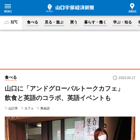
31°C
食べる
見る・遊ぶ
買う
暮らす・働く
学ぶ・知る
食べる
2025.03.17
山口に「アンドグローバルトークカフェ」
飲食と英語のコラボ、英語イベントも
山口市
カフェ
英会話