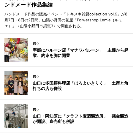
ンドメード作品集結
ハンドメード作品の販売イベント「トキメキ雑貨collection vol.9」が8
月7日・8日の2日間、山陽小野田の花屋「Folwershop Lemie（ルミ
エ）」（山陽小野田市須恵3）で開催される。
買う
宇部にバルーン店「マナワバルーン」 主婦から起
業、約束を胸に開業
買う
山口に多国籍料理店「ほろよいきりく」 土産と角
打ちの店も併設
買う
山口・阿知須に「クラフト麦酒醸造所」 礒金醸造
が開設、直売所も併設