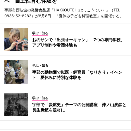
へ 自主性育む体験を
宇部市西岐波の発酵食品店「HAKKOUTEI（はっこうてい）」（TEL
0836-52-8283）が8月8日、「夏休み子ども料理教室」を開催する。
学ぶ・知る
おのサンで「出張オーキャン」 7つの専門学校、
アプリ制作や看護体験も
学ぶ・知る
宇部の動物園で獣医・飼育員「なりきり」イベン
ト 夏休みに特別な体験を
学ぶ・知る
宇部で「炭鉱史」テーマの公開講座 沖ノ山炭鉱と
長生炭鉱を題材に