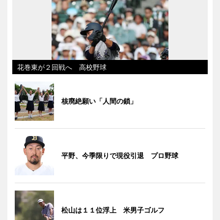
花巻東が２回戦へ 高校野球
核廃絶願い「人間の鎖」
平野、今季限りで現役引退 プロ野球
松山は１１位浮上 米男子ゴルフ