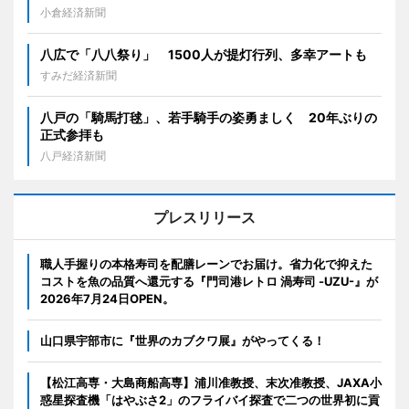
小倉経済新聞
八広で「八八祭り」 1500人が提灯行列、多幸アートも
すみだ経済新聞
八戸の「騎馬打毬」、若手騎手の姿勇ましく 20年ぶりの
正式参拝も
八戸経済新聞
プレスリリース
職人手握りの本格寿司を配膳レーンでお届け。省力化で抑えた
コストを魚の品質へ還元する『門司港レトロ 渦寿司 -UZU-』が
2026年7月24日OPEN。
山口県宇部市に『世界のカブクワ展』がやってくる！
【松江高専・大島商船高専】浦川准教授、末次准教授、JAXA小
惑星探査機「はやぶさ2」のフライバイ探査で二つの世界初に貢