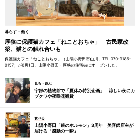
暮らす・働く
厚狭に保護猫カフェ「ねことおちゃ」 古民家改
築、猫との触れ合いも
保護猫カフェ「ねことおちゃ」（山陽小野田市山川、TEL 070-9186-
8157）が8月1日、山陽小野田・厚狭の住宅街にオープンした。
見る・遊ぶ
宇部の植物館で「夏休み特別企画」 涼しい夜にカ
ブクワや夜咲花観賞
食べる
山陽小野田「銀のホルモン」3周年 美容師店主が
届ける「感動の一瞬」