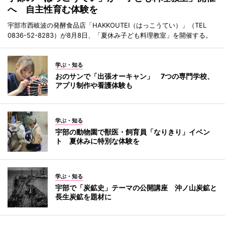
へ 自主性育む体験を
宇部市西岐波の発酵食品店「HAKKOUTEI（はっこうてい）」（TEL
0836-52-8283）が8月8日、「夏休み子ども料理教室」を開催する。
学ぶ・知る
おのサンで「出張オーキャン」 7つの専門学校、
アプリ制作や看護体験も
学ぶ・知る
宇部の動物園で獣医・飼育員「なりきり」イベン
ト 夏休みに特別な体験を
学ぶ・知る
宇部で「炭鉱史」テーマの公開講座 沖ノ山炭鉱と
長生炭鉱を題材に