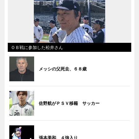
ＯＢ戦に参加した松井さん
メッシの父死去、６８歳
佐野航がＰＳＶ移籍 サッカー
張本美和、４強入り