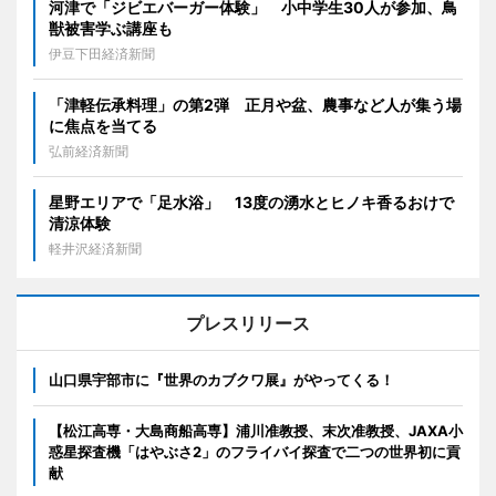
河津で「ジビエバーガー体験」 小中学生30人が参加、鳥
獣被害学ぶ講座も
伊豆下田経済新聞
「津軽伝承料理」の第2弾 正月や盆、農事など人が集う場
に焦点を当てる
弘前経済新聞
星野エリアで「足水浴」 13度の湧水とヒノキ香るおけで
清涼体験
軽井沢経済新聞
プレスリリース
山口県宇部市に『世界のカブクワ展』がやってくる！
【松江高専・大島商船高専】浦川准教授、末次准教授、JAXA小
惑星探査機「はやぶさ2」のフライバイ探査で二つの世界初に貢
献