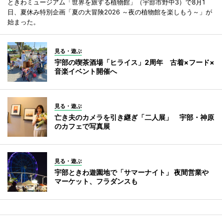
ときわミュージアム「世界を旅する植物館」（宇部市野中3）で8月1
日、夏休み特別企画「夏の大冒険2026 ～夜の植物館を楽しもう～」が
始まった。
見る・遊ぶ
宇部の喫茶酒場「ヒライス」2周年 古着×フード×
音楽イベント開催へ
見る・遊ぶ
亡き夫のカメラを引き継ぎ「二人展」 宇部・神原
のカフェで写真展
見る・遊ぶ
宇部ときわ遊園地で「サマーナイト」 夜間営業や
マーケット、フラダンスも