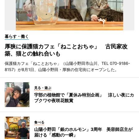
暮らす・働く
厚狭に保護猫カフェ「ねことおちゃ」 古民家改
築、猫との触れ合いも
保護猫カフェ「ねことおちゃ」（山陽小野田市山川、TEL 070-9186-
8157）が8月1日、山陽小野田・厚狭の住宅街にオープンした。
見る・遊ぶ
宇部の植物館で「夏休み特別企画」 涼しい夜にカ
ブクワや夜咲花観賞
食べる
山陽小野田「銀のホルモン」3周年 美容師店主が
届ける「感動の一瞬」