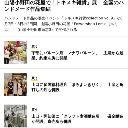
山陽小野田の花屋で「トキメキ雑貨」展 全国のハ
ンドメード作品集結
ハンドメード作品の販売イベント「トキメキ雑貨collection vol.9」が8
月7日・8日の2日間、山陽小野田の花屋「Folwershop Lemie（ルミ
エ）」（山陽小野田市須恵3）で開催される。
買う
宇部にバルーン店「マナワバルーン」 主婦から起
業、約束を胸に開業
買う
山口に多国籍料理店「ほろよいきりく」 土産と角
打ちの店も併設
買う
山口・阿知須に「クラフト麦酒醸造所」 礒金醸造
が開設、直売所も併設