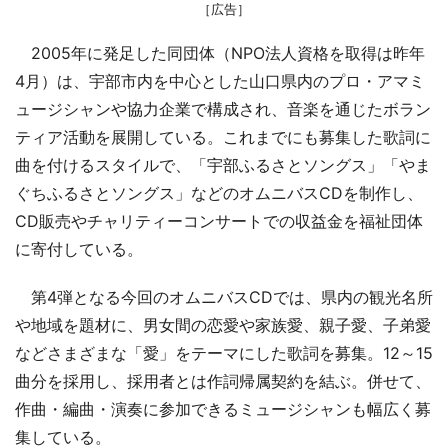
［広告］
2005年に発足した同団体（NPO法人資格を取得は昨年
4月）は、宇部市内を中心とした山口県内のプロ・アマミ
ュージシャンや協力企業で構成され、音楽を通じたボラン
ティア活動を展開している。これまでにも募集した歌詞に
曲を付けるスタイルで、「宇部ふるさとソングス」「やま
ぐちふるさとソングス」などのオムニバスCDを制作し、
CD販売やチャリティーコンサートでの収益金を福祉団体
に寄付している。
第4弾となる今回のオムニバスCDでは、県内の観光名所
や地域を題材に、男女間の恋愛や家族愛、親子愛、子弟愛
などさまざまな「愛」をテーマにした歌詞を募集。12～15
曲分を採用し、採用者とは作詞帰属契約を結ぶ。併せて、
作曲・編曲・演奏に参加できるミュージシャンも幅広く募
集している。