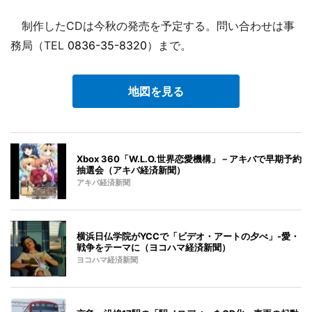
制作したCDは今秋の発売を予定する。問い合わせは事
務局（TEL
0836-35-8320
）まで。
地図を見る
Xbox 360「W.L.O.世界恋愛機構」－アキバで早期予約
抽選会（アキバ経済新聞）
アキバ経済新聞
横浜日仏学院がYCCで「ビデオ・アートの夕べ」-愛・
戦争をテーマに（ヨコハマ経済新聞）
ヨコハマ経済新聞