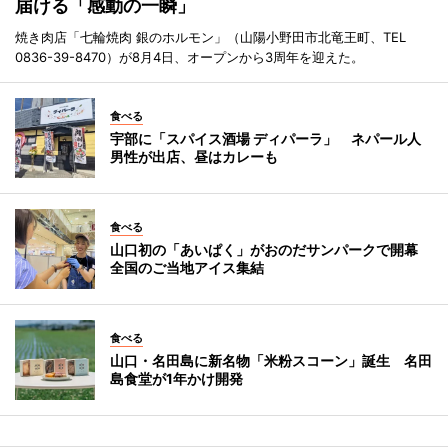
届ける「感動の一瞬」
焼き肉店「七輪焼肉 銀のホルモン」（山陽小野田市北竜王町、TEL
0836-39-8470）が8月4日、オープンから3周年を迎えた。
食べる
宇部に「スパイス酒場 ディパーラ」 ネパール人
男性が出店、昼はカレーも
食べる
山口初の「あいぱく」がおのだサンパークで開幕
全国のご当地アイス集結
食べる
山口・名田島に新名物「米粉スコーン」誕生 名田
島食堂が1年かけ開発