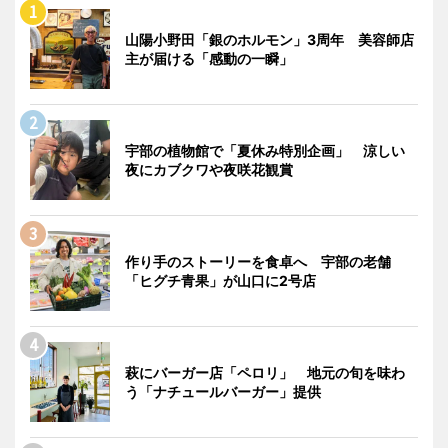
山陽小野田「銀のホルモン」3周年 美容師店
主が届ける「感動の一瞬」
宇部の植物館で「夏休み特別企画」 涼しい
夜にカブクワや夜咲花観賞
作り手のストーリーを食卓へ 宇部の老舗
「ヒグチ青果」が山口に2号店
萩にバーガー店「ペロリ」 地元の旬を味わ
う「ナチュールバーガー」提供