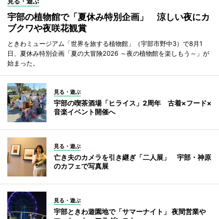
見る・遊ぶ
宇部の植物館で「夏休み特別企画」 涼しい夜にカ
ブクワや夜咲花観賞
ときわミュージアム「世界を旅する植物館」（宇部市野中3）で8月1
日、夏休み特別企画「夏の大冒険2026 ～夜の植物館を楽しもう～」が
始まった。
見る・遊ぶ
宇部の喫茶酒場「ヒライス」2周年 古着×フード×
音楽イベント開催へ
見る・遊ぶ
亡き夫のカメラを引き継ぎ「二人展」 宇部・神原
のカフェで写真展
見る・遊ぶ
宇部ときわ遊園地で「サマーナイト」 夜間営業や