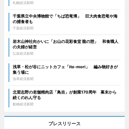
札幌経済新聞
千葉県立中央博物館で「ちば恐竜博」 巨大肉食恐竜や海
の捕食者も
千葉経済新聞
岩木山神社向かいに「お山の花彩食堂 龍の憩」 和食職人
の夫婦が経営
弘前経済新聞
浅草・松が谷にニットカフェ「ito-mori」 編み物好きが
集う場に
浅草経済新聞
北習志野の老舗精肉店「鳥吉」が創業170周年 幕末から
続くのれん守る
船橋経済新聞
プレスリリース