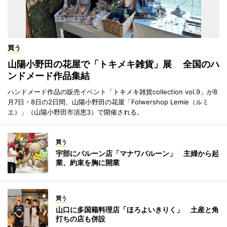
買う
山陽小野田の花屋で「トキメキ雑貨」展 全国のハ
ンドメード作品集結
ハンドメード作品の販売イベント「トキメキ雑貨collection vol.9」が8
月7日・8日の2日間、山陽小野田の花屋「Folwershop Lemie（ルミ
エ）」（山陽小野田市須恵3）で開催される。
買う
宇部にバルーン店「マナワバルーン」 主婦から起
業、約束を胸に開業
買う
山口に多国籍料理店「ほろよいきりく」 土産と角
打ちの店も併設