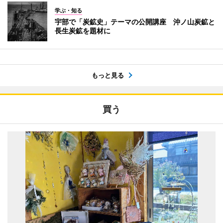
学ぶ・知る
宇部で「炭鉱史」テーマの公開講座 沖ノ山炭鉱と
長生炭鉱を題材に
もっと見る
買う