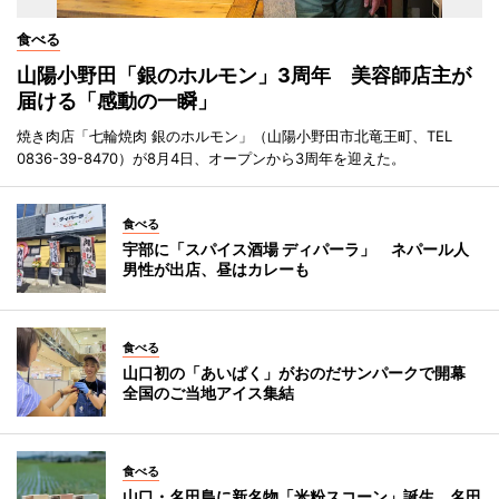
食べる
山陽小野田「銀のホルモン」3周年 美容師店主が
届ける「感動の一瞬」
焼き肉店「七輪焼肉 銀のホルモン」（山陽小野田市北竜王町、TEL
0836-39-8470）が8月4日、オープンから3周年を迎えた。
食べる
宇部に「スパイス酒場 ディパーラ」 ネパール人
男性が出店、昼はカレーも
食べる
山口初の「あいぱく」がおのだサンパークで開幕
全国のご当地アイス集結
食べる
山口・名田島に新名物「米粉スコーン」誕生 名田