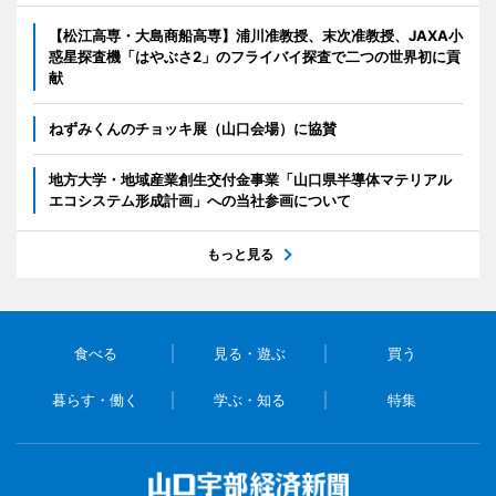
【松江高専・大島商船高専】浦川准教授、末次准教授、JAXA小
惑星探査機「はやぶさ2」のフライバイ探査で二つの世界初に貢
献
ねずみくんのチョッキ展（山口会場）に協賛
地方大学・地域産業創生交付金事業「山口県半導体マテリアル
エコシステム形成計画」への当社参画について
もっと見る
食べる
見る・遊ぶ
買う
暮らす・働く
学ぶ・知る
特集