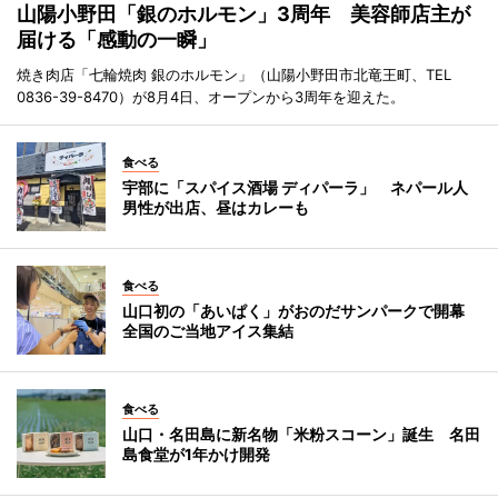
山陽小野田「銀のホルモン」3周年 美容師店主が
届ける「感動の一瞬」
焼き肉店「七輪焼肉 銀のホルモン」（山陽小野田市北竜王町、TEL
0836-39-8470）が8月4日、オープンから3周年を迎えた。
食べる
宇部に「スパイス酒場 ディパーラ」 ネパール人
男性が出店、昼はカレーも
食べる
山口初の「あいぱく」がおのだサンパークで開幕
全国のご当地アイス集結
食べる
山口・名田島に新名物「米粉スコーン」誕生 名田
島食堂が1年かけ開発