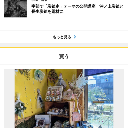
宇部で「炭鉱史」テーマの公開講座 沖ノ山炭鉱と
長生炭鉱を題材に
もっと見る
買う