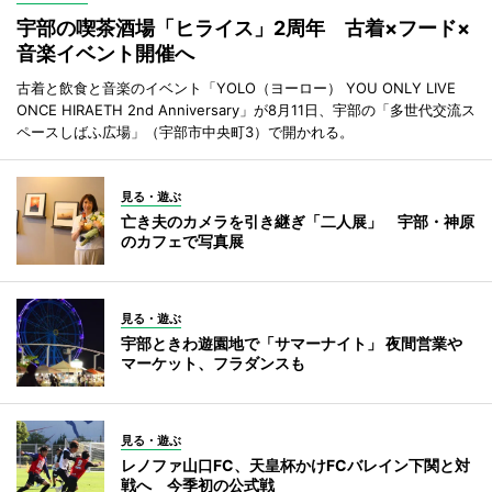
宇部の喫茶酒場「ヒライス」2周年 古着×フード×
音楽イベント開催へ
古着と飲食と音楽のイベント「YOLO（ヨーロー） YOU ONLY LIVE
ONCE HIRAETH 2nd Anniversary」が8月11日、宇部の「多世代交流ス
ペースしばふ広場」（宇部市中央町3）で開かれる。
見る・遊ぶ
亡き夫のカメラを引き継ぎ「二人展」 宇部・神原
のカフェで写真展
見る・遊ぶ
宇部ときわ遊園地で「サマーナイト」 夜間営業や
マーケット、フラダンスも
見る・遊ぶ
レノファ山口FC、天皇杯かけFCバレイン下関と対
戦へ 今季初の公式戦