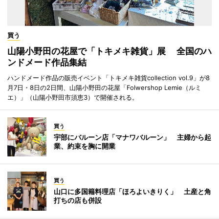
買う
山陽小野田の花屋で「トキメキ雑貨」展 全国のハ
ンドメード作品集結
ハンドメード作品の販売イベント「トキメキ雑貨collection vol.9」が8
月7日・8日の2日間、山陽小野田の花屋「Folwershop Lemie（ルミ
エ）」（山陽小野田市須恵3）で開催される。
買う
宇部にバルーン店「マナワバルーン」 主婦から起
業、約束を胸に開業
買う
山口に多国籍料理店「ほろよいきりく」 土産と角
打ちの店も併設