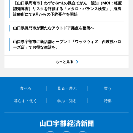
【山口県周南市】わずか6mLの採血でがん・認知（MCI：軽度
認知障害）リスクを評価する「メタロ・バランス検査」、海風
診療所にて9月からの予約受付を開始
山口県長門市が新たなアウトドア拠点を整備へ
山口県宇部市に新店舗オープン！「ワッツウィズ 西岐波ハロ
ーズ店」でお得な生活を。
もっと見る
食べる
見る・遊ぶ
買う
暮らす・働く
学ぶ・知る
特集