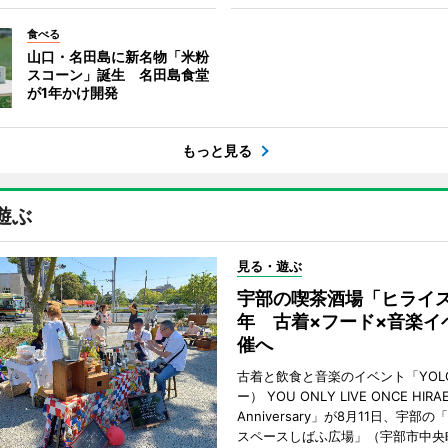
食べる
山口・名田島に新名物「米粉
スコーン」誕生 名田島食堂
が1年かけ開発
もっと見る
遊ぶ
見る・遊ぶ
宇部の喫茶酒場「ヒライス
年 古着×フード×音楽イ
催へ
古着と飲食と音楽のイベント「YOL
ー） YOU ONLY LIVE ONCE HIRA
Anniversary」が8月11日、宇部
スペースしばふ広場」（宇部市中央