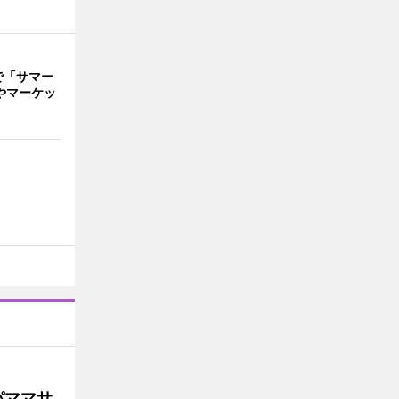
で「サマー
やマーケッ
パママサ