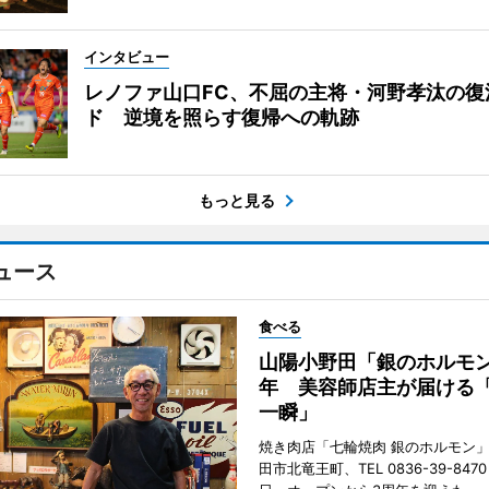
インタビュー
レノファ山口FC、不屈の主将・河野孝汰の復
ド 逆境を照らす復帰への軌跡
もっと見る
ュース
食べる
山陽小野田「銀のホルモン
年 美容師店主が届ける
一瞬」
焼き肉店「七輪焼肉 銀のホルモン
田市北竜王町、TEL 0836-39-847