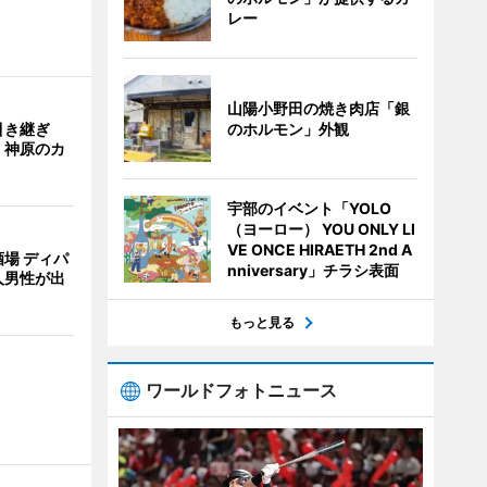
レー
山陽小野田の焼き肉店「銀
のホルモン」外観
引き継ぎ
・神原のカ
宇部のイベント「YOLO
（ヨーロー） YOU ONLY LI
VE ONCE HIRAETH 2nd A
場 ディパ
nniversary」チラシ表面
人男性が出
もっと見る
ワールドフォトニュース