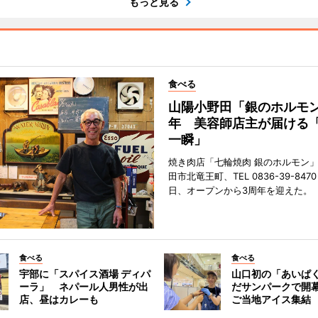
もっと見る
食べる
山陽小野田「銀のホルモン
年 美容師店主が届ける
一瞬」
焼き肉店「七輪焼肉 銀のホルモン
田市北竜王町、TEL 0836-39-847
日、オープンから3周年を迎えた。
食べる
食べる
宇部に「スパイス酒場 ディパ
山口初の「あいぱ
ーラ」 ネパール人男性が出
だサンパークで開
店、昼はカレーも
ご当地アイス集結