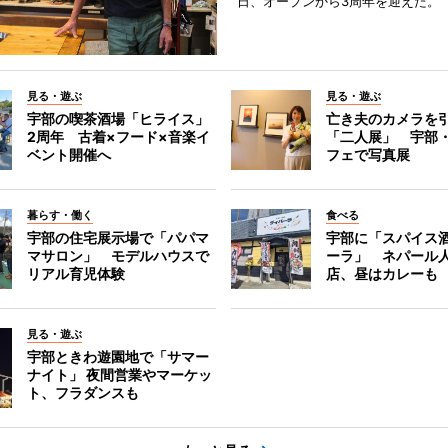
日、オープンから3周年を迎えた。
見る・遊ぶ
見る・遊ぶ
宇部の喫茶酒場「ヒライス」
亡き夫のカメラを
2周年 古着×フード×音楽イ
「二人展」 宇部
ベント開催へ
フェで写真展
暮らす・働く
食べる
宇部の住宅展示場で「パパマ
宇部に「スパイス酒
マサロン」 モデルハウスで
ーラ」 ネパール
リアル育児体験
店、昼はカレーも
見る・遊ぶ
宇部ときわ遊園地で「サマー
ナイト」 夜間営業やマーケッ
ト、フラダンスも