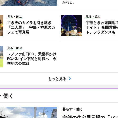
かれる。
見る・遊ぶ
見る・遊ぶ
亡き夫のカメラを引き継ぎ
宇部ときわ遊園地
「二人展」 宇部・神原のカ
ナイト」 夜間営業
フェで写真展
ト、フラダンスも
見る・遊ぶ
レノファ山口FC、天皇杯かけ
FCバレイン下関と対戦へ 今
季初の公式戦
もっと見る
・働く
暮らす・働く
宇部の住宅展示場で「パ