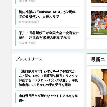
本庄経済新聞
河内小阪の「cuisine HAGI」が2周年
旬の食材使い、日替わりで
東大阪経済新聞
平川・長谷川鉄工が全国大会一次審査に
挑む 浮世絵を10層の鋼板で再現
弘前経済新聞
プレスリリース
最新ニ
【山口県周南市】わずか6mLの採血でが
ん・認知（MCI：軽度認知障害）リスクを
評価する「メタロ・バランス検査」、海風
診療所にて9月からの予約受付を開始
山口県長門市が新たなアウトドア拠点を整
備へ