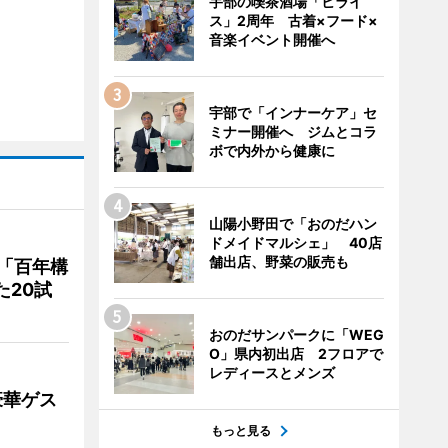
宇部の喫茶酒場「ヒライ
ス」2周年 古着×フード×
音楽イベント開催へ
宇部で「インナーケア」セ
ミナー開催へ ジムとコラ
ボで内外から健康に
山陽小野田で「おのだハン
ドメイドマルシェ」 40店
舗出店、野菜の販売も
「百年構
た20試
おのだサンパークに「WEG
O」県内初出店 2フロアで
レディースとメンズ
豪華ゲス
もっと見る