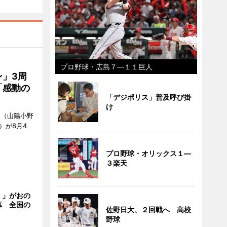
プロ野球・広島７―１１巨人
」3周
「感動の
「デジポリス」普及呼び掛
け
」（山陽小野
0）が8月4
プロ野球・オリックス１―
３楽天
く」がおの
幕 全国の
佐野日大、２回戦へ 高校
野球