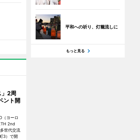
平和への祈り、灯籠流しに
もっと見る
」2周
ベント開
O（ヨーロ
ETH 2nd
の「多世代交流
町3）で開