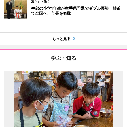
暮らす・働く
宇部の小学1年生が空手県予選でダブル優勝 姉弟
で全国へ、市長を表敬
もっと見る
学ぶ・知る