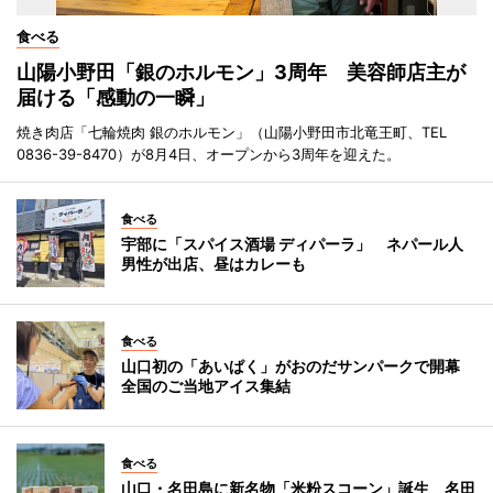
食べる
山陽小野田「銀のホルモン」3周年 美容師店主が
届ける「感動の一瞬」
焼き肉店「七輪焼肉 銀のホルモン」（山陽小野田市北竜王町、TEL
0836-39-8470）が8月4日、オープンから3周年を迎えた。
食べる
宇部に「スパイス酒場 ディパーラ」 ネパール人
男性が出店、昼はカレーも
食べる
山口初の「あいぱく」がおのだサンパークで開幕
全国のご当地アイス集結
食べる
山口・名田島に新名物「米粉スコーン」誕生 名田