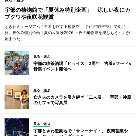
見る・遊ぶ
宇部の植物館で「夏休み特別企画」 涼しい夜にカ
ブクワや夜咲花観賞
ときわミュージアム「世界を旅する植物館」（宇部市野中3）で8月1
日、夏休み特別企画「夏の大冒険2026 ～夜の植物館を楽しもう～」が
始まった。
見る・遊ぶ
宇部の喫茶酒場「ヒライス」2周年 古着×フード×
音楽イベント開催へ
見る・遊ぶ
亡き夫のカメラを引き継ぎ「二人展」 宇部・神原
のカフェで写真展
見る・遊ぶ
宇部ときわ遊園地で「サマーナイト」 夜間営業や