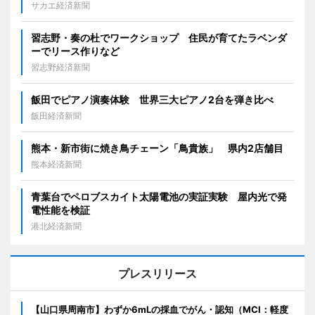
サカエ経済新聞
習志野・奏の杜でワークショップ 住民が育てたラベンダ
ーでリース作りなど
習志野経済新聞
飯田でピアノ演奏体験 世界三大ピアノ2台を弾き比べ
飯田経済新聞
熊本・新市街に焼き鳥チェーン「鳥貴族」 県内2店舗目
熊本経済新聞
青葉台でペロブスカイト太陽電池の実証実験 屋内光で発
電性能を検証
港北経済新聞
プレスリリース
【山口県周南市】わずか6mLの採血でがん・認知（MCI：軽度