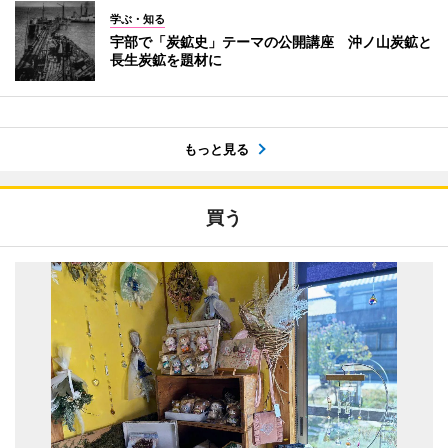
学ぶ・知る
宇部で「炭鉱史」テーマの公開講座 沖ノ山炭鉱と
長生炭鉱を題材に
もっと見る
買う