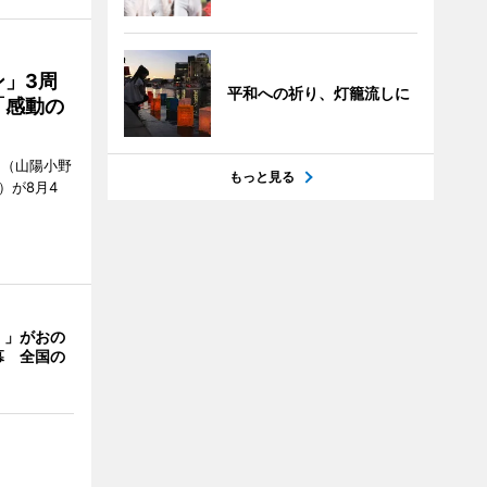
」3周
平和への祈り、灯籠流しに
「感動の
」（山陽小野
もっと見る
0）が8月4
く」がおの
幕 全国の