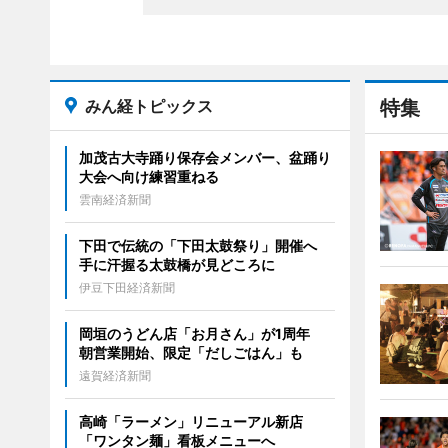
みん経トピックス
特集
加茂古大寺踊り保存会メンバー、盆踊り
大会へ向け練習重ねる
雲南経済新聞
下田で伝統の「下田太鼓祭り」開催へ
手に汗握る太鼓橋が見どころに
伊豆下田経済新聞
岡垣のうどん店「お月さん」が1周年
朝営業開始、限定「だしごはん」も
遠賀経済新聞
高崎「ラーメン」リニューアル新店
「ワンタン麺」看板メニューへ