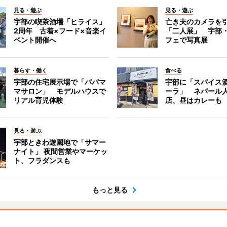
見る・遊ぶ
見る・遊ぶ
宇部の喫茶酒場「ヒライス」
亡き夫のカメラを
2周年 古着×フード×音楽イ
「二人展」 宇部
ベント開催へ
フェで写真展
暮らす・働く
食べる
宇部の住宅展示場で「パパマ
宇部に「スパイス酒
マサロン」 モデルハウスで
ーラ」 ネパール
リアル育児体験
店、昼はカレーも
見る・遊ぶ
宇部ときわ遊園地で「サマー
ナイト」 夜間営業やマーケッ
ト、フラダンスも
もっと見る