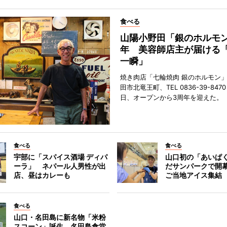
食べる
山陽小野田「銀のホルモン
年 美容師店主が届ける
一瞬」
焼き肉店「七輪焼肉 銀のホルモン
田市北竜王町、TEL 0836-39-847
日、オープンから3周年を迎えた。
食べる
食べる
宇部に「スパイス酒場 ディパ
山口初の「あいぱ
ーラ」 ネパール人男性が出
だサンパークで開
店、昼はカレーも
ご当地アイス集結
食べる
山口・名田島に新名物「米粉
スコーン」誕生 名田島食堂