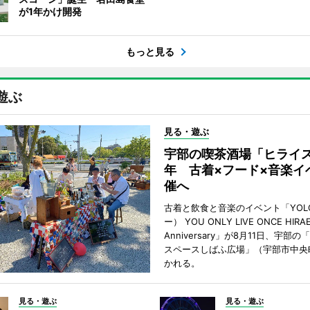
が1年かけ開発
もっと見る
遊ぶ
見る・遊ぶ
宇部の喫茶酒場「ヒライス
年 古着×フード×音楽イ
催へ
古着と飲食と音楽のイベント「YOL
ー） YOU ONLY LIVE ONCE HIRA
Anniversary」が8月11日、宇部
スペースしばふ広場」（宇部市中央
かれる。
見る・遊ぶ
見る・遊ぶ