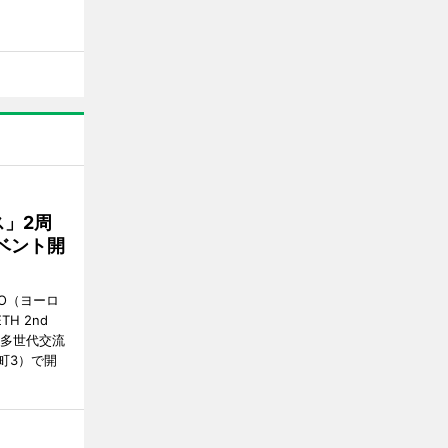
」2周
ベント開
O（ヨーロ
ETH 2nd
の「多世代交流
町3）で開