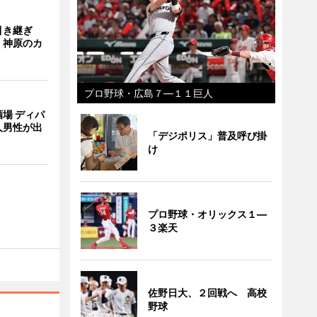
引き継ぎ
・神原のカ
プロ野球・広島７―１１巨人
場 ディパ
人男性が出
「デジポリス」普及呼び掛
け
プロ野球・オリックス１―
３楽天
佐野日大、２回戦へ 高校
野球