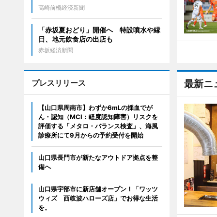
高崎前橋経済新聞
「赤坂夏おどり」開催へ 特設噴水や縁
日、地元飲食店の出店も
赤坂経済新聞
プレスリリース
最新ニ
【山口県周南市】わずか6mLの採血でが
ん・認知（MCI：軽度認知障害）リスクを
評価する「メタロ・バランス検査」、海風
診療所にて9月からの予約受付を開始
山口県長門市が新たなアウトドア拠点を整
備へ
山口県宇部市に新店舗オープン！「ワッツ
ウィズ 西岐波ハローズ店」でお得な生活
を。