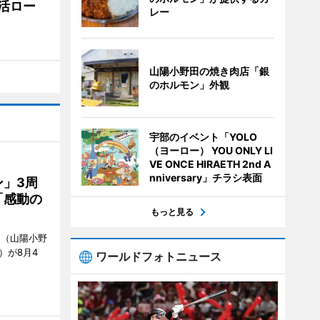
活ロー
レー
山陽小野田の焼き肉店「銀
のホルモン」外観
宇部のイベント「YOLO
（ヨーロー） YOU ONLY LI
VE ONCE HIRAETH 2nd A
nniversary」チラシ表面
」3周
「感動の
もっと見る
」（山陽小野
0）が8月4
ワールドフォトニュース