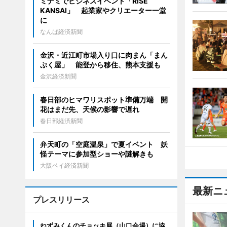
ミナミでビジネスイベント「RISE
KANSAI」 起業家やクリエーター一堂
に
なんば経済新聞
金沢・近江町市場入り口に肉まん「まん
ぷく屋」 能登から移住、熊本支援も
金沢経済新聞
春日部のヒマワリスポット準備万端 開
花はまだ先、天候の影響で遅れ
春日部経済新聞
弁天町の「空庭温泉」で夏イベント 妖
怪テーマに参加型ショーや謎解きも
大阪ベイ経済新聞
最新ニ
プレスリリース
ねずみくんのチョッキ展（山口会場）に協