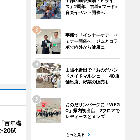
宇部の喫茶酒場「ヒライ
ス」2周年 古着×フード×
音楽イベント開催へ
宇部で「インナーケア」セ
ミナー開催へ ジムとコラ
ボで内外から健康に
山陽小野田で「おのだハン
ドメイドマルシェ」 40店
舗出店、野菜の販売も
おのだサンパークに「WEG
O」県内初出店 2フロアで
レディースとメンズ
「百年構
た20試
もっと見る