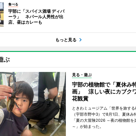
食べる
宇部に「スパイス酒場 ディパ
ーラ」 ネパール人男性が出
店、昼はカレーも
もっと見る
遊ぶ
見る・遊ぶ
宇部の植物館で「夏休み
画」 涼しい夜にカブク
花観賞
ときわミュージアム「世界を旅する
（宇部市野中3）で8月1日、夏休み
「夏の大冒険2026 ～夜の植物館を
～」が始まった。