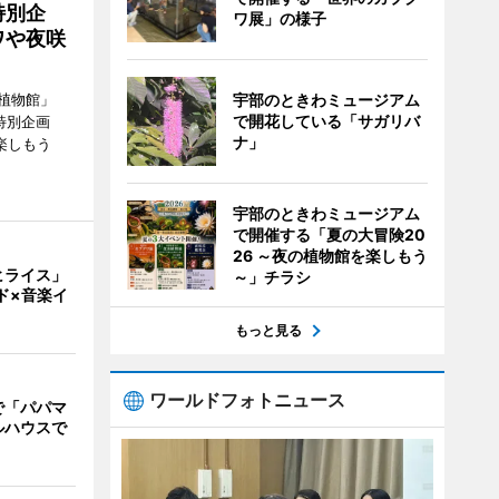
特別企
ワ展」の様子
ワや夜咲
植物館」
宇部のときわミュージアム
で開花している「サガリバ
特別企画
ナ」
楽しもう
宇部のときわミュージアム
で開催する「夏の大冒険20
26 ～夜の植物館を楽しもう
ヒライス」
～」チラシ
ド×音楽イ
もっと見る
ワールドフォトニュース
で「パパマ
ルハウスで