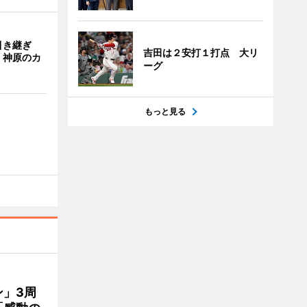
引き継ぎ
吉田は２安打１打点 大リ
・神原のカ
ーグ
もっと見る
」3周