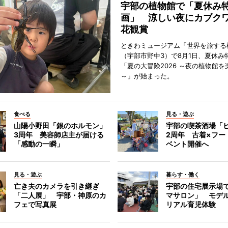
宇部の植物館で「夏休み
画」 涼しい夜にカブク
花観賞
ときわミュージアム「世界を旅する
（宇部市野中3）で8月1日、夏休み
「夏の大冒険2026 ～夜の植物館を
～」が始まった。
食べる
見る・遊ぶ
山陽小野田「銀のホルモン」
宇部の喫茶酒場「
3周年 美容師店主が届ける
2周年 古着×フー
「感動の一瞬」
ベント開催へ
見る・遊ぶ
暮らす・働く
亡き夫のカメラを引き継ぎ
宇部の住宅展示場
「二人展」 宇部・神原のカ
マサロン」 モデ
フェで写真展
リアル育児体験