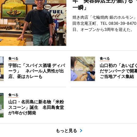
年 美容師店主が届ける
一瞬」
焼き肉店「七輪焼肉 銀のホルモン
田市北竜王町、TEL 0836-39-847
日、オープンから3周年を迎えた。
食べる
食べる
宇部に「スパイス酒場 ディパ
山口初の「あいぱ
ーラ」 ネパール人男性が出
だサンパークで開
店、昼はカレーも
ご当地アイス集結
食べる
山口・名田島に新名物「米粉
スコーン」誕生 名田島食堂
が1年かけ開発
もっと見る