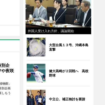
外国人受け入れ方針、議論開始
大型台風１３号、沖縄本島
直撃
特別企
ワや夜咲
健大高崎が２回戦へ 高校
野球
植物館」
特別企画
楽しもう
中立公、補正検討を要請