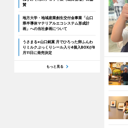
賛
地方大学・地域産業創生交付金事業「山口
県半導体マテリアルエコシステム形成計
画」への当社参画について
うさまる×山口銘菓 月でひろった卵ふんわ
りミルクぷっくりシール入り4個入BOXが8
月11日に発売決定
もっと見る