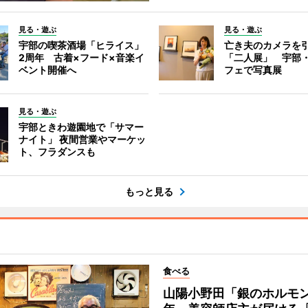
見る・遊ぶ
見る・遊ぶ
宇部の喫茶酒場「ヒライス」
亡き夫のカメラを
2周年 古着×フード×音楽イ
「二人展」 宇部
ベント開催へ
フェで写真展
見る・遊ぶ
宇部ときわ遊園地で「サマー
ナイト」 夜間営業やマーケッ
ト、フラダンスも
もっと見る
食べる
山陽小野田「銀のホルモン