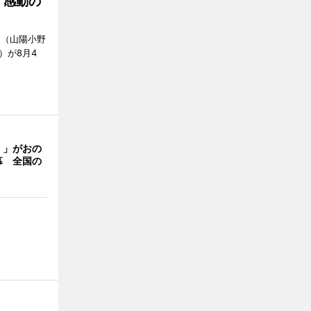
「感動の
」（山陽小野
0）が8月4
く」がおの
幕 全国の