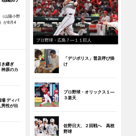
」（山陽小野
0）が8月4
プロ野球・広島７―１１巨人
「デジポリス」普及呼び掛
引き継ぎ
け
・神原のカ
プロ野球・オリックス１―
３楽天
場 ディパ
人男性が出
佐野日大、２回戦へ 高校
野球