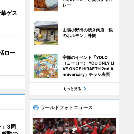
レー
豪華ゲス
山陽小野田の焼き肉店「銀
のホルモン」外観
活ロー
宇部のイベント「YOLO
（ヨーロー） YOU ONLY LI
VE ONCE HIRAETH 2nd A
nniversary」チラシ表面
もっと見る
ワールドフォトニュース
」3周
「感動の