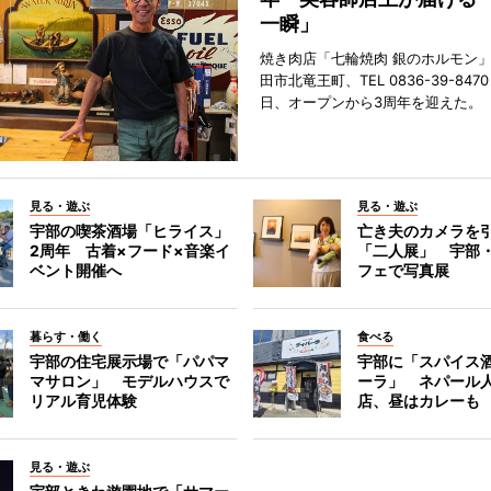
一瞬」
焼き肉店「七輪焼肉 銀のホルモン
田市北竜王町、TEL 0836-39-847
日、オープンから3周年を迎えた。
見る・遊ぶ
見る・遊ぶ
宇部の喫茶酒場「ヒライス」
亡き夫のカメラを
2周年 古着×フード×音楽イ
「二人展」 宇部
ベント開催へ
フェで写真展
暮らす・働く
食べる
宇部の住宅展示場で「パパマ
宇部に「スパイス酒
マサロン」 モデルハウスで
ーラ」 ネパール
リアル育児体験
店、昼はカレーも
見る・遊ぶ