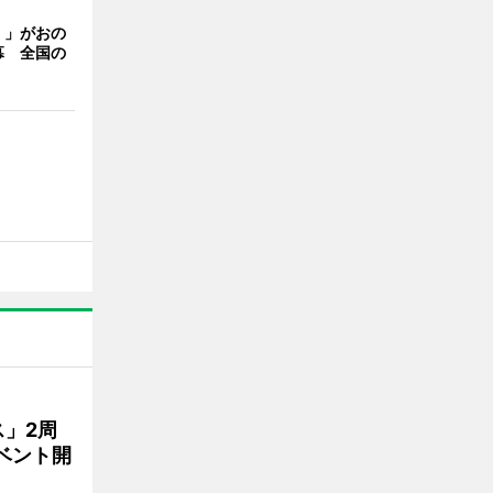
く」がおの
幕 全国の
」2周
ベント開