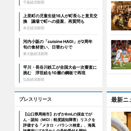
千葉経済新聞
上里町の児童生徒16人が町長らと意見交
換 議場で町への提案、再質問も
本庄経済新聞
河内小阪の「cuisine HAGI」が2周年
旬の食材使い、日替わりで
東大阪経済新聞
平川・長谷川鉄工が全国大会一次審査に
挑む 浮世絵を10層の鋼板で再現
弘前経済新聞
プレスリリース
最新ニ
【山口県周南市】わずか6mLの採血でが
ん・認知（MCI：軽度認知障害）リスクを
評価する「メタロ・バランス検査」、海風
診療所にて9月からの予約受付を開始