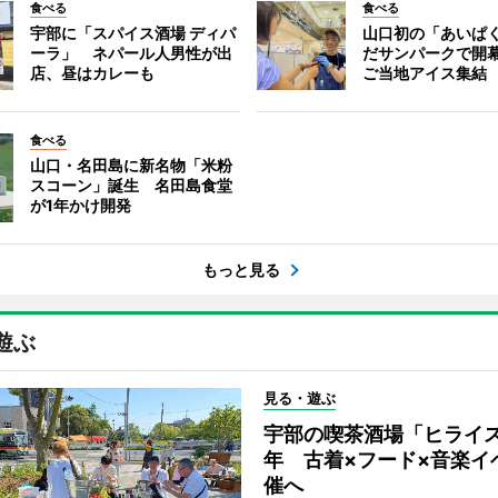
食べる
食べる
宇部に「スパイス酒場 ディパ
山口初の「あいぱ
ーラ」 ネパール人男性が出
だサンパークで開
店、昼はカレーも
ご当地アイス集結
食べる
山口・名田島に新名物「米粉
スコーン」誕生 名田島食堂
が1年かけ開発
もっと見る
遊ぶ
見る・遊ぶ
宇部の喫茶酒場「ヒライス
年 古着×フード×音楽イ
催へ