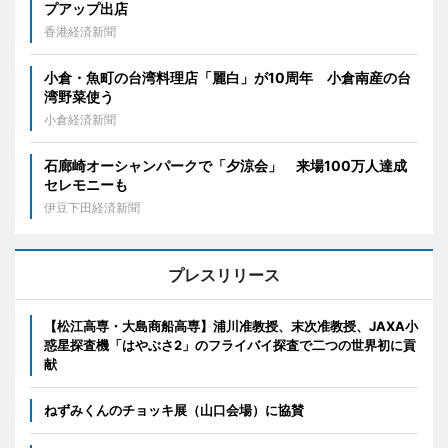
プアップ出店
香港経済新聞
小倉・魚町の台湾料理店「麗白」が10周年 小倉南産の台
湾野菜使う
小倉経済新聞
石廊崎オーシャンパークで「夕涼会」 来場100万人達成
セレモニーも
伊豆下田経済新聞
プレスリリース
【松江高専・大島商船高専】浦川准教授、末次准教授、JAXA小
惑星探査機「はやぶさ2」のフライバイ探査で二つの世界初に貢
献
ねずみくんのチョッキ展（山口会場）に協賛