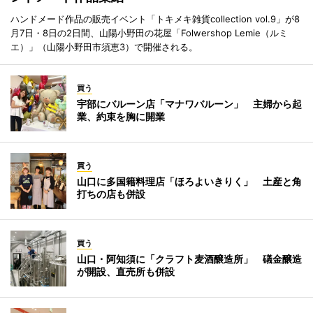
ハンドメード作品の販売イベント「トキメキ雑貨collection vol.9」が8
月7日・8日の2日間、山陽小野田の花屋「Folwershop Lemie（ルミ
エ）」（山陽小野田市須恵3）で開催される。
買う
宇部にバルーン店「マナワバルーン」 主婦から起
業、約束を胸に開業
買う
山口に多国籍料理店「ほろよいきりく」 土産と角
打ちの店も併設
買う
山口・阿知須に「クラフト麦酒醸造所」 礒金醸造
が開設、直売所も併設