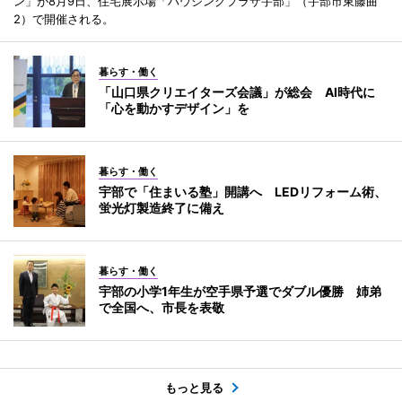
ン」が8月9日、住宅展示場「ハウジングプラザ宇部」（宇部市東藤曲
2）で開催される。
暮らす・働く
「山口県クリエイターズ会議」が総会 AI時代に
「心を動かすデザイン」を
暮らす・働く
宇部で「住まいる塾」開講へ LEDリフォーム術、
蛍光灯製造終了に備え
暮らす・働く
宇部の小学1年生が空手県予選でダブル優勝 姉弟
で全国へ、市長を表敬
もっと見る