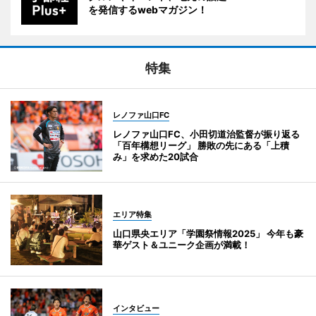
を発信するwebマガジン！
特集
レノファ山口FC
レノファ山口FC、小田切道治監督が振り返る
「百年構想リーグ」 勝敗の先にある「上積
み」を求めた20試合
エリア特集
山口県央エリア「学園祭情報2025」 今年も豪
華ゲスト＆ユニーク企画が満載！
インタビュー