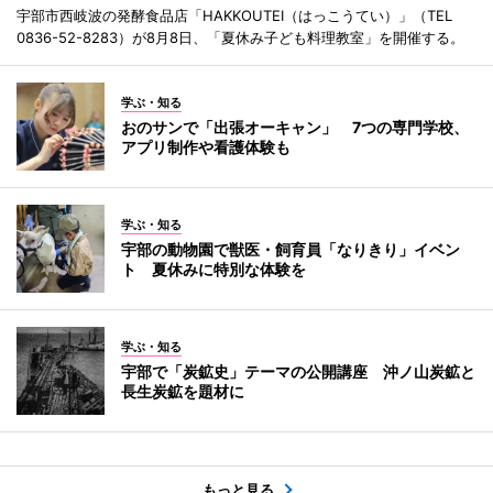
宇部市西岐波の発酵食品店「HAKKOUTEI（はっこうてい）」（TEL
0836-52-8283）が8月8日、「夏休み子ども料理教室」を開催する。
学ぶ・知る
おのサンで「出張オーキャン」 7つの専門学校、
アプリ制作や看護体験も
学ぶ・知る
宇部の動物園で獣医・飼育員「なりきり」イベン
ト 夏休みに特別な体験を
学ぶ・知る
宇部で「炭鉱史」テーマの公開講座 沖ノ山炭鉱と
長生炭鉱を題材に
もっと見る