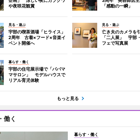
企画」 涼しい夜にカブクワ
3周年 美容師店
や夜咲花観賞
「感動の一瞬」
見る・遊ぶ
見る・遊ぶ
宇部の喫茶酒場「ヒライス」
亡き夫のカメラを
2周年 古着×フード×音楽イ
「二人展」 宇部
ベント開催へ
フェで写真展
暮らす・働く
宇部の住宅展示場で「パパマ
マサロン」 モデルハウスで
リアル育児体験
もっと見る
・働く
暮らす・働く