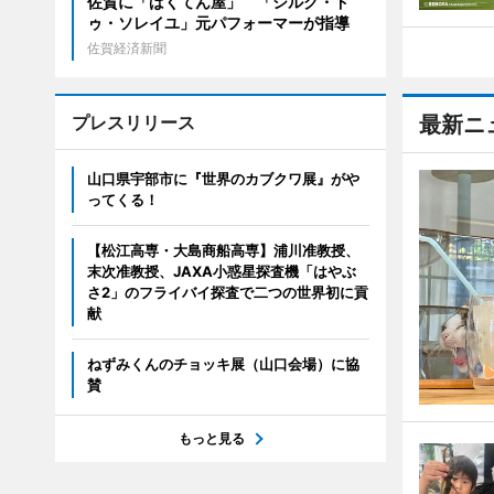
佐賀に「ばくてん屋」 「シルク・ド
ゥ・ソレイユ」元パフォーマーが指導
佐賀経済新聞
プレスリリース
最新ニ
山口県宇部市に『世界のカブクワ展』がや
ってくる！
【松江高専・大島商船高専】浦川准教授、
末次准教授、JAXA小惑星探査機「はやぶ
さ2」のフライバイ探査で二つの世界初に貢
献
ねずみくんのチョッキ展（山口会場）に協
賛
もっと見る