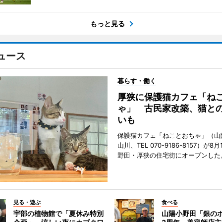
もっと見る
ュース
暮らす・働く
厚狭に保護猫カフェ「ね
ゃ」 古民家改築、猫と
いも
保護猫カフェ「ねことおちゃ」（山
山川、TEL 070-9186-8157）が
野田・厚狭の住宅街にオープンした
見る・遊ぶ
食べる
宇部の植物館で「夏休み特別
山陽小野田「銀の