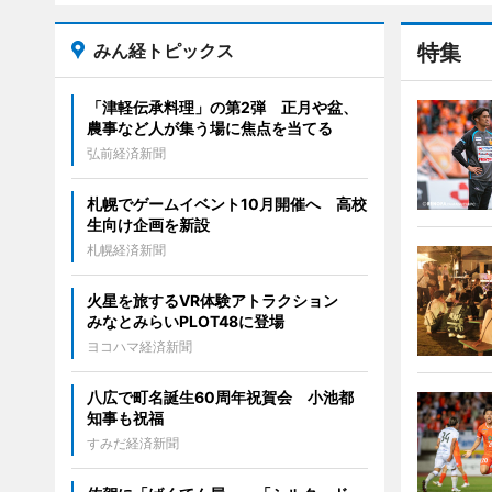
みん経トピックス
特集
「津軽伝承料理」の第2弾 正月や盆、
農事など人が集う場に焦点を当てる
弘前経済新聞
札幌でゲームイベント10月開催へ 高校
生向け企画を新設
札幌経済新聞
火星を旅するVR体験アトラクション
みなとみらいPLOT48に登場
ヨコハマ経済新聞
八広で町名誕生60周年祝賀会 小池都
知事も祝福
すみだ経済新聞