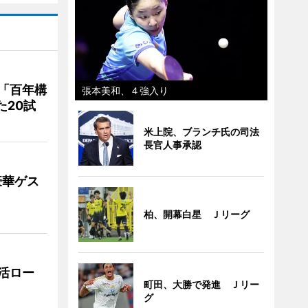
「百年構
張本美和、４強入り
た20試
米上院、ブランチ氏の司法
長官人事承認
豪華ゲス
柏、開幕白星 Ｊリーグ
活ロー
町田、大勝で発進 Ｊリー
グ