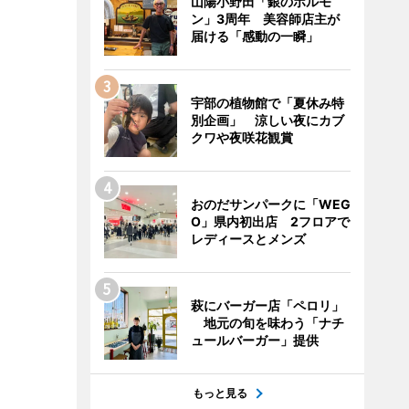
山陽小野田「銀のホルモ
ン」3周年 美容師店主が
届ける「感動の一瞬」
宇部の植物館で「夏休み特
別企画」 涼しい夜にカブ
クワや夜咲花観賞
おのだサンパークに「WEG
O」県内初出店 2フロアで
レディースとメンズ
萩にバーガー店「ペロリ」
地元の旬を味わう「ナチ
ュールバーガー」提供
もっと見る