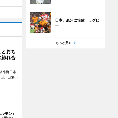
日本、豪州に惜敗 ラグビ
ー
もっと見る
ことおち
の触れ合
陽小野田市
8月1日、山陽小
。
ホルモン」